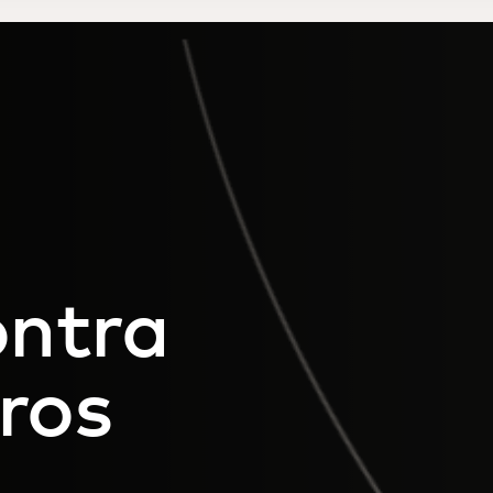
ontra
ros