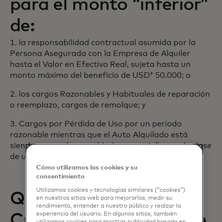
para el monto “inferior”
de:
1. la responsabilidad contractual asumida por la
Persona Asegurada con la Empresa de Alquiler
hasta el Valor en Efectivo Real, sujeta hasta un
monto máximo del beneficio de USD† 50.000; o
2. los cargos Razonables y Habituales de reparación
o reemplazo, cargos de remolque; y
3. Cargos por Pérdida de Uso por un período
razonable mientras que el Auto Alquilado está
siendo reparado respaldado por un informe de clase
de uso específico de flotilla y ubicación.
Cómo utilizamos las cookies y su
consentimiento
Utilizamos cookies y tecnologías similares (“cookies”)
Que Vehículos están
en nuestros sitios web para mejorarlos, medir su
rendimiento, entender a nuestro público y realzar la
experiencia del usuario. En algunos sitios, también
Cubiertos (“Vehículo de