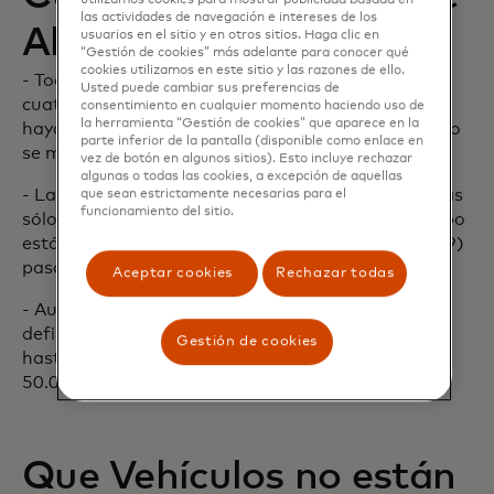
utilizamos cookies para mostrar publicidad basada en
las actividades de navegación e intereses de los
Alquiler”):
usuarios en el sitio y en otros sitios. Haga clic en
“Gestión de cookies” más adelante para conocer qué
cookies utilizamos en este sitio y las razones de ello.
- Todos los vehículos motorizados terrestres con
Usted puede cambiar sus preferencias de
cuatro o más ruedas, que la Persona Asegurada
consentimiento en cualquier momento haciendo uso de
la herramienta “Gestión de cookies” que aparece en la
haya alquilado durante el Período de Alquiler, como
parte inferior de la pantalla (disponible como enlace en
se muestra en la hora del Contrato de Alquiler.
vez de botón en algunos sitios). Esto incluye rechazar
algunas o todas las cookies, a excepción de aquellas
- La Cobertura se proporciona para las camionetas
que sean estrictamente necesarias para el
funcionamiento del sitio.
sólo si éstas son camionetas estándares con equipo
estándar y diseñadas con capacidad para nueve (9)
pasajeros o menos.
Aceptar cookies
Rechazar todas
- Autos de Lujo o exóticos que cumplan con la
definición de Vehículo de Alquiler están cubiertos
Gestión de cookies
hasta un monto de beneficio máximo de USD†
50.000.
Que Vehículos no están