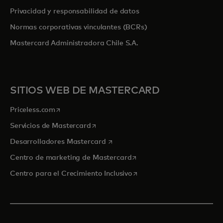
Privacidad y responsabilidad de datos
Normas corporativas vinculantes (BCRs)
Mastercard Administradora Chile S.A.
SITIOS WEB DE MASTERCARD
se abre en una pestaña nueva
Priceless.com
se abre en una pestaña nueva
Servicios de Mastercard
se abre en una pestaña nueva
Desarrolladores Mastercard
se abre en una pestaña nu
Centro de marketing de Mastercard
se abre en una pestaña nu
Centro para el Crecimiento Inclusivo