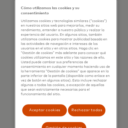
('Mastercard') may use my contact
applied
characters.
details to send me marketing
after
Cómo utilizamos las cookies y su
consentimiento
communications about its
3
Utilizamos cookies y tecnologías similares (“cookies”)
products, services and events, as
characters.
en nuestros sitios web para mejorarlos, medir su
well as other topical business
rendimiento, entender a nuestro público y realzar la
experiencia del usuario. En algunos sitios, también
information by email. If I have
utilizamos cookies para mostrar publicidad basada en
las actividades de navegación e intereses de los
shared my phone number, I confirm
usuarios en el sitio y en otros sitios. Haga clic en
that I am also happy to be
“Gestión de cookies” más adelante para conocer qué
cookies utilizamos en este sitio y las razones de ello.
contacted by Mastercard for such
Usted puede cambiar sus preferencias de
marketing purposes by phone. I
consentimiento en cualquier momento haciendo uso de
la herramienta “Gestión de cookies” que aparece en la
understand that I am free to
parte inferior de la pantalla (disponible como enlace en
vez de botón en algunos sitios). Esto incluye rechazar
withdraw my consent at any time,
algunas o todas las cookies, a excepción de aquellas
free of charge, using the opt-out
que sean estrictamente necesarias para el
funcionamiento del sitio.
link provided in each email.
I acknowledge that my personal
Aceptar cookies
Rechazar todas
data will be processed in
accordance with
Gestión de cookies