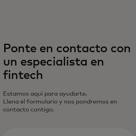
Para ti
Para empresas
Ponte en contacto con
Para el mundo
un especialista en
Para innovadores
fintech
Noticias y tendencias
Estamos aquí para ayudarte.
Llena el formulario y nos pondremos en
contacto contigo.