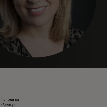
 и член на
оваря за