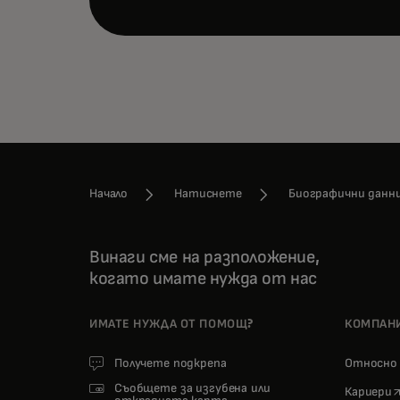
Начало
Натиснете
Биографични данн
Винаги сме на разположение,
когато имате нужда от нас
ИМАТЕ НУЖДА ОТ ПОМОЩ?
КОМПАН
Получете подкрепа
Относн
Съобщете за изгубена или
o
Кариери