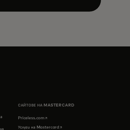
САЙТОВЕ НА MASTERCARD
за
opens in a new tab
Priceless.com
opens in a new tab
Услуги на Mastercard
ла