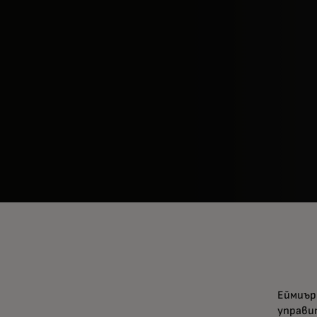
Еймиър
управи