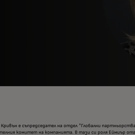
 Кривън е съпредседател на отдел "Глобални партньорства"
телния комитет на компанията. В тази си роля Еймиър отг