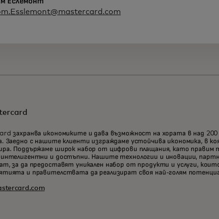
ом Еслемонт
om.Esslemont@mastercard.com
tercard
ard захранва икономиките и дава възможност на хората в над 20
а. Заедно с нашите клиенти изграждаме устойчива икономика, в ко
ира. Поддържаме широк набор от цифрови плащания, като правим 
 интелигентни и достъпни. Нашите технологии и иновации, партн
ат, за да предоставят уникален набор от продукти и услуги, коит
ятията и правителствата да реализират своя най-голям потенциа
stercard.com