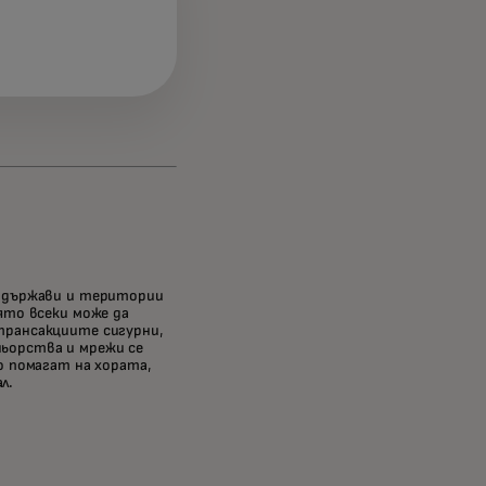
0 държави и територии
ято всеки може да
трансакциите сигурни,
ьорства и мрежи се
о помагат на хората,
л.