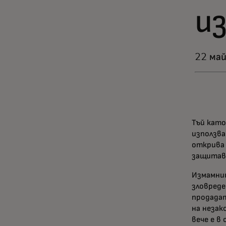
и
22 май
Тъй като
използва
открива
защитав
Измамниц
зловреде
продадат
на незак
вече е в