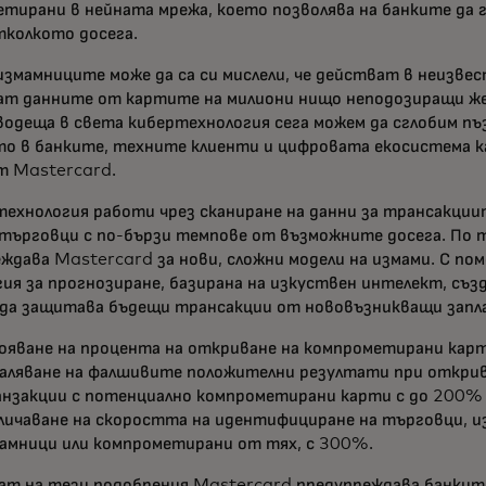
тирани в нейната мрежа, което позволява на банките да 
тколкото досега.
измамниците може да са си мислели, че действат в неизве
ат данните от картите на милиони нищо неподозиращи же
одеща в света кибертехнология сега можем да сглобим пъ
о в банките, техните клиенти и цифровата екосистема ка
т Mastercard.
ехнология работи чрез сканиране на данни за трансакции
търговци с по-бързи темпове от възможните досега. По 
ждава Mastercard за нови, сложни модели на измами. С п
ия за прогнозиране, базирана на изкуствен интелект, съз
да защитава бъдещи трансакции от нововъзникващи запла
ояване на процента на откриване на компрометирани карт
аляване на фалшивите положителни резултати при открив
нзакции с потенциално компрометирани карти с до 200%
личаване на скоростта на идентифициране на търговци, и
амници или компрометирани от тях, с 300%.
ат на тези подобрения Mastercard предупреждава банките