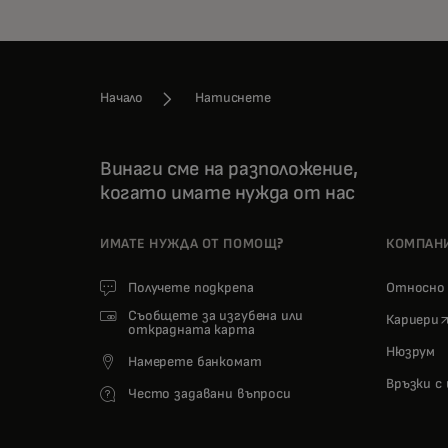
Начало
Натиснете
Винаги сме на разположение,
когато имате нужда от нас
ИМАТЕ НУЖДА ОТ ПОМОЩ?
КОМПАН
Получете подкрепа
Относн
Съобщете за изгубена или
o
Кариери
открадната карта
Нюзрум
Намерете банкомат
Връзки с
Често задавани въпроси