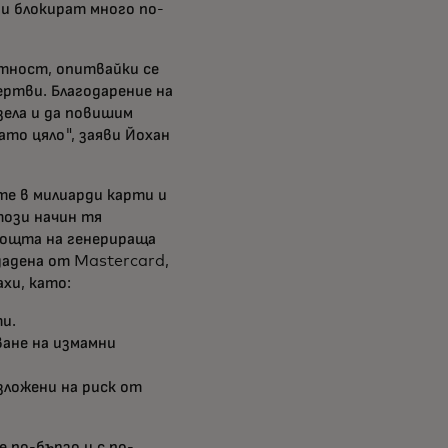
ги блокират много по-
стност, опитвайки се
ртви. Благодарение на
зела и да повишим
то цяло", заяви Йохан
те в милиарди карти и
този начин тя
омощта на генерираща
дадена от Mastercard,
хи, като:
и.
ане на измамни
зложени на риск от
 по-бързо и с по-