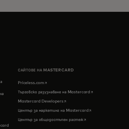
САЙТОВЕ НА MASTERCARD
за
opens in a new tab
Priceless.com
opens in a new tab
Търговско разузнаване на Mastercard
ла
opens in a new tab
Mastercard Developers
opens in a new tab
Център за маркетинг на Mastercard
ew tab
opens in a new tab
Център за общодостъпен растеж
rcard