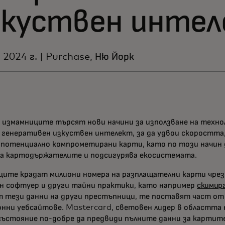
зкуствен инте
 2024 г. | Purchase, Ню Йорк
 измамниците търсят нови начини за използване на техн
 генеративен изкуствен интелект, за да удвои скоростта,
 потенциално компрометирани карти, като по този начин
а картодържателите и подсигурява екосистемата.
ите крадат милиони номера на разплащателни карти чрез
н софтуер и други тайни практики, като например
скимира
 тези данни на други престъпници, те поставят част о
онни уебсайтове. Mastercard, световен лидер в областта
 състояние по-добре да предвиди пълните данни за картите