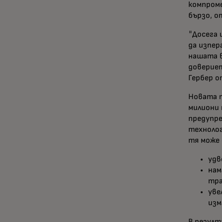
компроме
бързо, о
"Досега 
да изпер
нашата в
довериет
Гербер о
Новата т
милиони 
предупре
технолог
тя може 
удв
нам
тра
уве
изм
В резулт