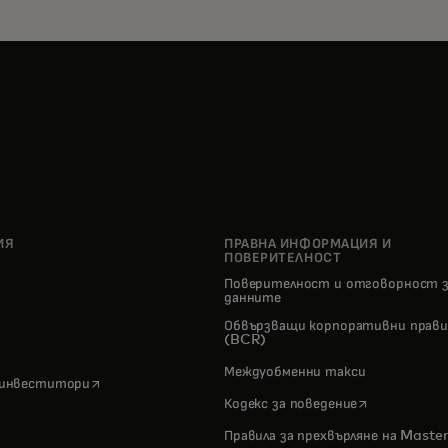
ИЯ
ПРАВНА ИНФОРМАЦИЯ И
ПОВЕРИТЕЛНОСТ
Поверителност и отговорност 
о
данните
pens in a new tab
Обвързващи корпоративни прави
(BCR)
Междуобменни такси
opens in a new tab
 инвеститори
opens in a n
Кодекс за поведение
Правила за прехвърляне на Maste