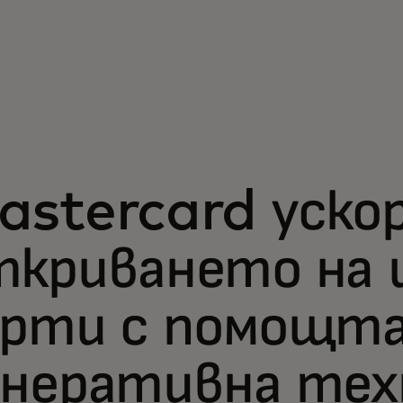
astercard уско
ткриването на 
арти с помощта
енеративна тех