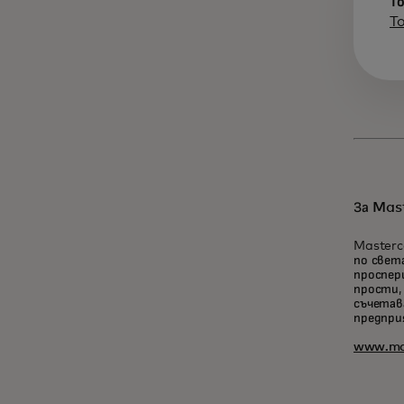
Т
T
За Mas
Masterc
по свет
проспер
прости,
съчетав
предпри
www.ma