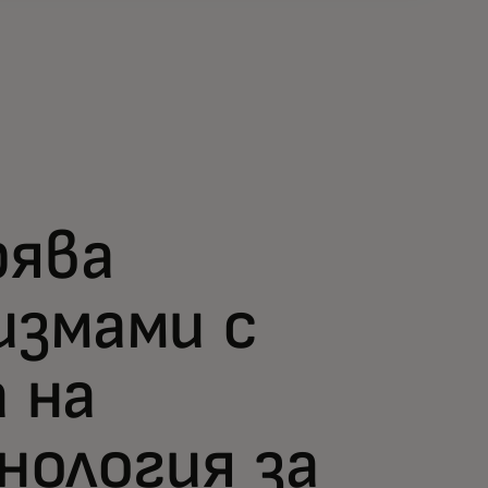
рява
измами с
 на
нология за