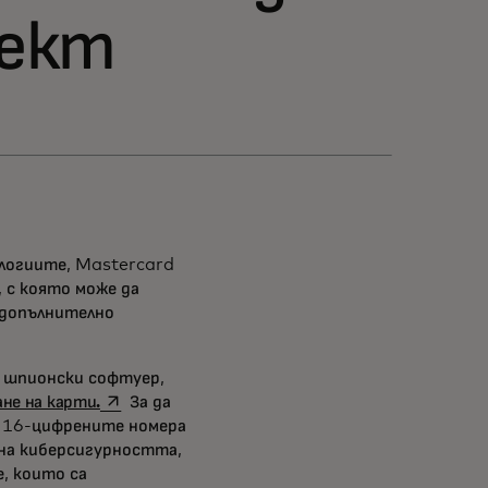
лект
ологиите, Mastercard
 с която може да
 допълнително
 шпионски софтуер,
opens in a new tab
не на карти.
За да
т 16-цифрените номера
 на киберсигурността,
, които са