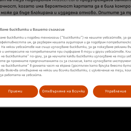
очност, когато има вероятност картата да е била компро
може да бъде блокирана и издадена отново. Опитите за т
тираната карта могат да бъдат непрекъснато наблюдаван
 и да се повиши киберсигурността, което допълнително 
зваме бисквитки и Вашето съгласие
ледно подобрение, използващо най-съвременните техники 
аме бисквитки и подобни технологии ("Бисквитки") на нашите уебсайтове, за да
н интелект, ускорява набора от решения за сигурност на
 ефективността им, да разберем нашата аудитория и да подобрим потребителск
 На някои уебсайтове ние също използваме бисквитки, за да показваме реклами въ
налична от 2020 г., използва интегрирана технология за с
 и интересите на потребителите при сърфиране в този и други уебсайтове. Кл
а информация за киберсигурността в онлайн профилите на
 на бисквитките" по-долу, за да научите какви бисквитки използваме на този уе
ете да промените предпочитанията си за съгласие, като използвате инструмен
ите в платежната екосистема, включително подробности 
е на бисквитките" в долната част на екрана (достъпен като връзка вместо буто
етирани карти.
ова включва отхвърляне на някои или всички бисквитки, с изключение на тези, ко
 за работата на уебсайта.
Приеми
Отхвърляне на всички
Управление