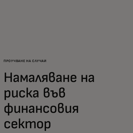
За вас
За бизнес
За света
ПРОУЧВАНЕ НА СЛУЧАЙ
За иноватори
Намаляване на
Новини и тенденции
риска във
финансовия
сектор