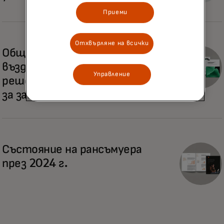
Приеми
Отхвърляне на всички
Общото икономическо
въздействие TM на
Управление
решението на Mastercard
за защита от заплахи
Състояние на рансъмуера
през 2024 г.