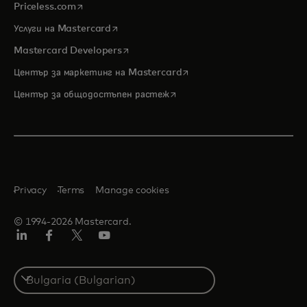
opens in a new tab
Priceless.com
opens in a new tab
Услуги на Mastercard
opens in a new tab
Mastercard Developers
opens in a new tab
Център за маркетинг на Mastercard
opens in a new tab
Център за общодостъпен растеж
Privacy
Terms
Manage cookies
© 1994-2026 Mastercard.
LinkedIn
Facebook
Twitter/X
YouTube
Select
a
country