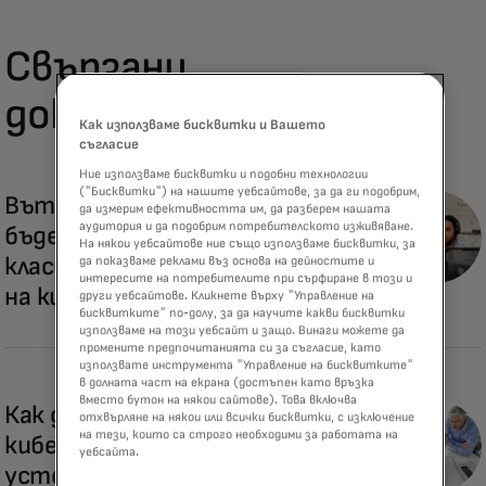
Свързани
доклади
Как използваме бисквитки и Вашето
съгласие
Ние използваме бисквитки и подобни технологии
("Бисквитки") на нашите уебсайтове, за да ги подобрим,
Вътре в записаното
да измерим ефективността им, да разберем нашата
аудитория и да подобрим потребителското изживяване.
бъдеще: Стартъп вибрации,
На някои уебсайтове ние също използваме бисквитки, за
класически рок и бъдещето
да показваме реклами въз основа на дейностите и
интересите на потребителите при сърфиране в този и
на киберсигурността
други уебсайтове. Кликнете върху "Управление на
бисквитките" по-долу, за да научите какви бисквитки
използваме на този уебсайт и защо. Винаги можете да
промените предпочитанията си за съгласие, като
използвате инструмента "Управление на бисквитките"
в долната част на екрана (достъпен като връзка
вместо бутон на някои сайтове). Това включва
Как да се справим с
отхвърляне на някои или всички бисквитки, с изключение
на тези, които са строго необходими за работата на
киберкризата и да повишим
уебсайта.
устойчивостта на бизнеса