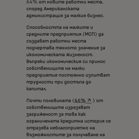
64% от новите работни места,
според Американската
администрация за малкия бизнес.
Способността на малките и
средните предприятия (МСП) да
създават работни места
подчертава тяхното значение за
икономическата жизненост.
Въпреки икономическия си принос
собствениците на малки
предприятия постоянно изпитват
трудности при достъпа до
капитал.
opens in a new tab
Почти половината (
46%
) от
собствениците изразяват
загриженост за това как
ограничената кредитна история се
отразява неблагоприятно на
възможностите за получаване на