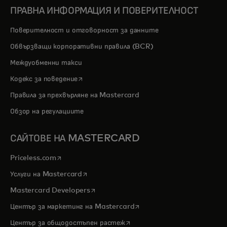
ПРАВНА ИНФОРМАЦИЯ И ПОВЕРИТЕЛНОСТ
Поверителност и отговорност за данните
Обвързващи корпоративни правила (BCR)
Междуобменни такси
opens in a new tab
Кодекс за поведение
Правила за прехвърляне на Mastercard
Обзор на регулациите
САЙТОВЕ НА MASTERCARD
opens in a new tab
Priceless.com
opens in a new tab
Услуги на Mastercard
opens in a new tab
Mastercard Developers
opens in a new tab
Център за маркетинг на Mastercard
opens in a new tab
Център за общодостъпен растеж