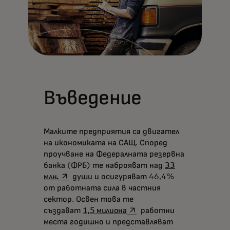
Въведение
Малките предприятия са двигател
на икономиката на САЩ. Според
проучване на Федералната резервна
банка (ФРБ) те наброяват над
33
opens in a new tab
млн.
души и осигуряват 46,4%
от работната сила в частния
сектор. Освен това те
opens in a new tab
създават
1,5 милиона
работни
места годишно и представляват