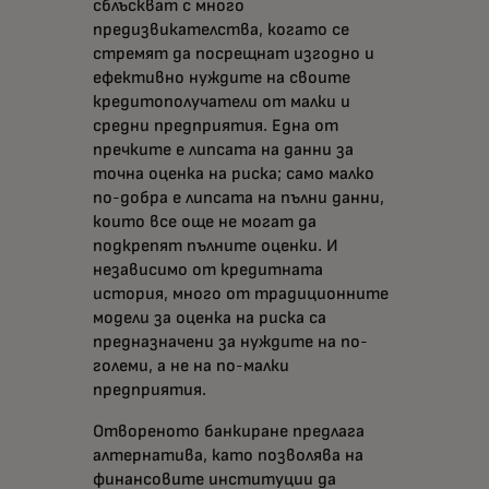
сблъскват с много
предизвикателства, когато се
стремят да посрещнат изгодно и
ефективно нуждите на своите
кредитополучатели от малки и
средни предприятия. Една от
пречките е липсата на данни за
точна оценка на риска; само малко
по-добра е липсата на пълни данни,
които все още не могат да
подкрепят пълните оценки. И
независимо от кредитната
история, много от традиционните
модели за оценка на риска са
предназначени за нуждите на по-
големи, а не на по-малки
предприятия.
Отвореното банкиране предлага
алтернатива, като позволява на
финансовите институции да