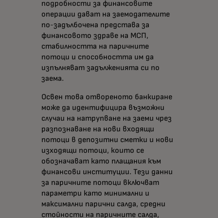
подробности за финансовите
операции дават на заемодателите
по-задълбочена представа за
финансовото здраве на МСП,
стабилността на паричните
потоци и способността им да
изпълняват задълженията си по
заема.
Освен това отвореното банкиране
може да идентифицира възможни
случаи на натрупване на заеми чрез
разпознаване на нови входящи
потоци в депозитни сметки и нови
изходящи потоци, които се
обозначават като плащания към
финансови институции. Тези данни
за паричните потоци включват
параметри като минимални и
максимални парични салда, средни
стойности на паричните салда,