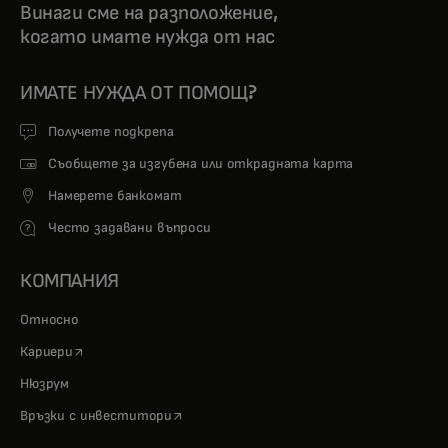
Винаги сме на разположение,
когато имате нужда от нас
ИМАТЕ НУЖДА ОТ ПОМОЩ?
Получете подкрепа
Съобщете за изгубена или открадната карта
Намерете банкомат
Често задавани въпроси
КОМПАНИЯ
Относно
opens in a new tab
Кариери
Нюзрум
opens in a new tab
Връзки с инвеститори