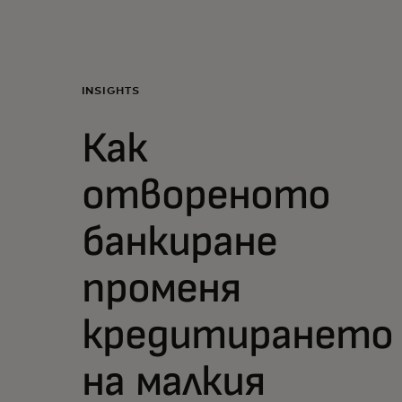
За вас
За бизнес
INSIGHTS
Как
За света
отвореното
За иноватори
банкиране
Новини и тенденции
променя
кредитирането
на малкия