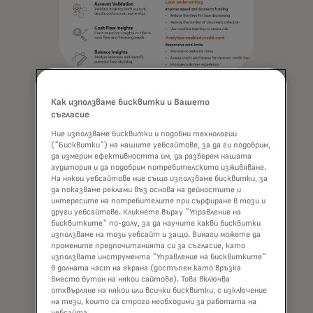
Как използваме бисквитки и Вашето
съгласие
По същество отвореното
Ние използваме бисквитки и подобни технологии
банкиране не само предоставя по-
("Бисквитки") на нашите уебсайтове, за да ги подобрим,
пълна финансова картина на
да измерим ефективността им, да разберем нашата
кредитополучателите, но и дава
аудитория и да подобрим потребителското изживяване.
На някои уебсайтове ние също използваме бисквитки, за
възможност на кредиторите да
да показваме реклами въз основа на дейностите и
вземат по-информирани решения.
интересите на потребителите при сърфиране в този и
Някои предимства на отвореното
други уебсайтове. Кликнете върху "Управление на
бисквитките" по-долу, за да научите какви бисквитки
банкиране за кредитиране на малки
използваме на този уебсайт и защо. Винаги можете да
и средни предприятия включват:
промените предпочитанията си за съгласие, като
използвате инструмента "Управление на бисквитките"
в долната част на екрана (достъпен като връзка
Усъвършенствано управление
вместо бутон на някои сайтове). Това включва
на риска чрез допълване на
отхвърляне на някои или всички бисквитки, с изключение
информацията от кредитните
на тези, които са строго необходими за работата на
уебсайта.