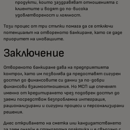
продукти, които заздравяват отношенията с
клиентите и водят до по-висока
удовлетвореност и лоялност.
Този процес от три стъпки помага да се отключи
потенциалът на отвореното банкиране, като се даде
приоритет на иновациите.
Заключение
Отвореното банкиране дава на предприятията
контрол, като им позволява да предоставят сигурен
достъп до финансовите си данни за по-добри
финансови взаимоотношения. Но МСП ще спечелят
именно от кредитирането чрез подобрен достъп до
заеми посредством безпроблемна интеграция,
рационализирани и сигурни процеси и персонализирани
решения.
Днес откриването на сметка или кандидатстването
за заем онлайн е стандартна практика и е свързано с