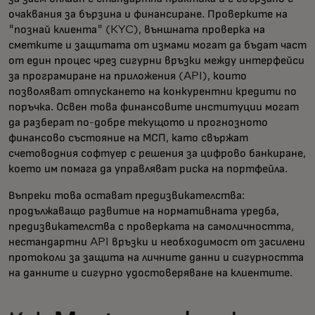
очаквания за бързина и финансиране. Проверките на
"познай клиента" (KYC), външната проверка на
сметките и защитата от измами могат да бъдат част
от един процес чрез сигурни връзки между интерфейси
за програмиране на приложения (API), които
позволяват отпускането на конкурентни кредити по
поръчка. Освен това финансовите институции могат
да разберат по-добре текущото и прогнозното
финансово състояние на МСП, като свържат
счетоводния софтуер с решения за цифрово банкиране,
което им помага да управляват риска на портфейла.
Въпреки това остават предизвикателства:
продължаващо развитие на нормативната уредба,
предизвикателства с проверката на самоличността,
нестандартни API връзки и необходимост от засилени
протоколи за защита на личните данни и сигурността
на данните и сигурно удостоверяване на клиентите.