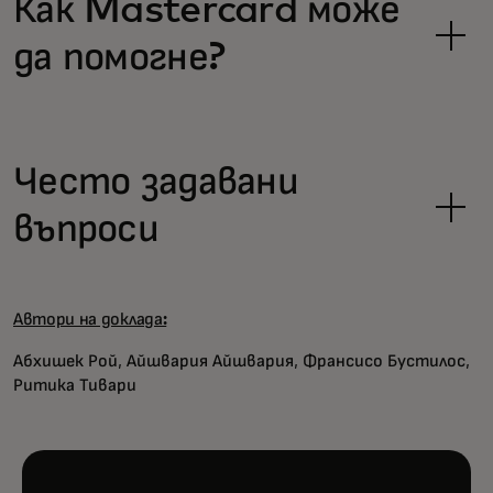
Как Mastercard може
да помогне?
Често задавани
въпроси
Автори на доклада:
Абхишек Рой, Айшвария Айшвария, Франсисо Бустилос,
Ритика Тивари