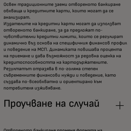
Освен традиционните заеми отвореното банкиране
обхваща и кредитните карти, които могат да се
анализират.
Издателите на кредитни карти могат да използват
отвореното банкиране, за да предложат по-
чувствителни кредитни лимити, които се регулират
динамично въз основа на специфичния финансов профил
и поведение на МСП. Динамиката повишава процента
на приемане и дава възможност за редовна оценка на
кредитоспособността на картодържателите.
Резултатът отразява в по-голяма степен
съвременните финансови нужди и поведение, като
създава по-всеобхватно и ориентирано към
потребителя изживяване.
Проучване на случай
Отвореното банкиране променя формата на