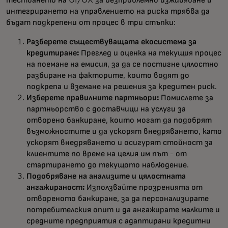
тестването на UI/UX за безпроблемно изживяване и
интегрирането на управлението на риска трябва да
бъдат подкрепени от процес в три стъпки:
Разберете съществуващата екосистема за
кредитиране:
Преглед и оценка на текущия процес
на поемане на емисия, за да се постигне цялостно
разбиране на факторите, които водят до
подкрепа и вземане на решения за кредитен риск.
Изберете правилните партньори:
Помислете за
партньорство с доставчици на услуги за
отворено банкиране, които могат да подобрят
възможностите и да ускорят внедряването, като
ускорят внедряването и осигурят стойност за
клиентите по време на целия им път - от
стартирането до текущото наблюдение.
Подобряване на анализите и цялостната
ангажираност:
Използвайте прозренията от
отвореното банкиране, за да персонализирате
потребителския опит и да ангажирате малките и
средните предприятия с адаптирани кредитни