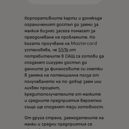
Корпоративните карти и донякъде
ограниченият достъп до заеми за
малкия бизнес засега помагат за
преодоляване на проблемите. Но
когато проучване на Mastercard
установява, че
55%
от
потребителите в САЩ са готови да
споделят сигурен достъп до
данните за финансовите си сметки
в замяна на потенциална полза от
получаването на по-добър заем или
лихвен процент,
кредитополучателите от малките
и средните предприятия вероятно
също ще споделят тази готовност.
От друга страна, заемодателите на
малки и средни предприятия се