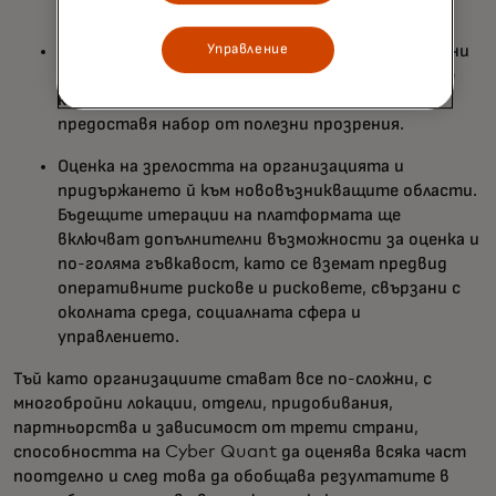
27001, Cloud Security Alliance CAIQ и CRI.
Управление
Управление на различни ръчни и автоматизирани
данни (технологични интеграции в допълнение
към данни от въпросници) и в замяна на това
предоставя набор от полезни прозрения.
Оценка на зрелостта на организацията и
придържането й към нововъзникващите области.
Бъдещите итерации на платформата ще
включват допълнителни възможности за оценка и
по-голяма гъвкавост, като се вземат предвид
оперативните рискове и рисковете, свързани с
околната среда, социалната сфера и
управлението.
Тъй като организациите стават все по-сложни, с
многобройни локации, отдели, придобивания,
партньорства и зависимост от трети страни,
способността на Cyber Quant да оценява всяка част
поотделно и след това да обобщава резултатите в