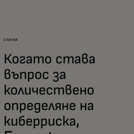
За вас
За бизнес
СТАТИЯ
За света
Когато става
За иноватори
въпрос за
количествено
Новини и тенденции
определяне на
киберриска,