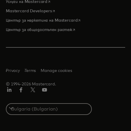
opens in a new tab
Услуги на Mastercard
opens in a new tab
Mastercard Developers
opens in a new tab
Център за маркетинг на Mastercard
opens in a new tab
Център за общодостъпен растеж
Privacy
Terms
Manage cookies
© 1994-2026 Mastercard.
LinkedIn
Facebook
Twitter/X
YouTube
Select
a
country