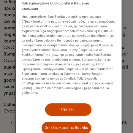
киберриска (CRQ). Всеки от избраните играчи има
Как използваме бисквитки и Вашето
приходи от 5 милиона долара или повече, дискретно
съгласие
предлагане на CRQ технология, широк спектър от
Ние използваме бисквитки и подобни технологии
случаи на използване на количествен киберриск и
("Бисквитки") на нашите уебсайтове, за да ги подобрим,
да измерим ефективността им, да разберем нашата
интерес от страна на клиенти на Forrester. Forrester
аудитория и да подобрим потребителското изживяване.
подчертава в доклада, че предизвикателствата, пред
На някои уебсайтове ние също използваме бисквитки, за
които са изправени организациите в областта на
да показваме реклами въз основа на дейностите и
интересите на потребителите при сърфиране в този и
CRQ, включват "липса на данни, аналитични умения и
други уебсайтове. Кликнете върху "Управление на
вътрешна ангажираност". В доклада Mastercard Cyber
бисквитките" по-долу, за да научите какви бисквитки
използваме на този уебсайт и защо. Винаги можете да
Quant е отличен за своя подход към CRQ, базиран на
промените предпочитанията си за съгласие, като
оценка на контрола, за организации от всякакъв мащаб
използвате инструмента "Управление на бисквитките"
и за подхода си към управлението на оценките и
в долната част на екрана (достъпен като връзка
вместо бутон на някои сайтове). Това включва
достъпа, базиран на ролите, което улеснява
отхвърляне на някои или всички бисквитки, с изключение
клиентите да мащабират своите програми за
на тези, които са строго необходими за работата на
управление на риска.
уебсайта.
Освен за количествено определяне на киберриска,
Приеми
Cyber Quant помага на организациите с:
Качествени и количествени оценки на зрелостта
Отхвърляне на всички
спрямо рамки и стандарти като NIST, PCI, ISO