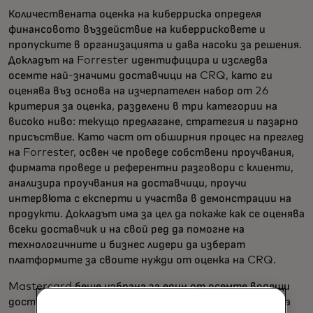
Количествената оценка на киберриска определя
финансовото въздействие на киберрисковете и
пропуските в организацията и дава насоки за решения.
Докладът на Forrester идентифицира и изследва
осемте най-значими доставчици на CRQ, като ги
оценява въз основа на изчерпателен набор от 26
критерия за оценка, разделени в три категории на
високо ниво: текущо предлагане, стратегия и пазарно
присъствие. Като част от обширния процес на преглед
на Forrester, освен че проведе собствени проучвания,
фирмата проведе и референтни разговори с клиенти,
анализира проучвания на доставчици, проучи
интервюта с експерти и участва в демонстрации на
продукти. Докладът има за цел да покаже как се оценява
всеки доставчик и на свой ред да помогне на
технологичните и бизнес лидери да изберат
платформите за своите нужди от оценка на CRQ.
Mastercard беше избрана за един от осемте водещи
доставчици на пазара за количествено определяне на