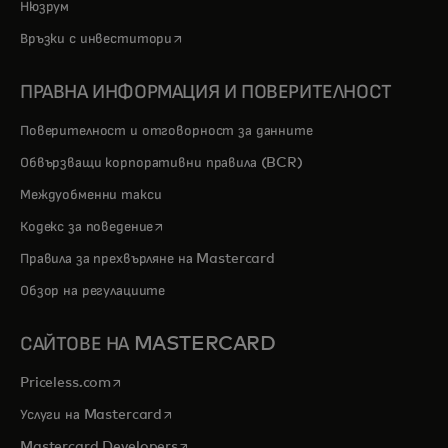
Нюзрум
opens in a new tab
Връзки с инвеститори
ПРАВНА ИНФОРМАЦИЯ И ПОВЕРИТЕЛНОСТ
Поверителност и отговорност за данните
Обвързващи корпоративни правила (BCR)
Междуобменни такси
opens in a new tab
Кодекс за поведение
Правила за прехвърляне на Mastercard
Обзор на регулациите
САЙТОВЕ НА MASTERCARD
opens in a new tab
Priceless.com
opens in a new tab
Услуги на Mastercard
opens in a new tab
Mastercard Developers