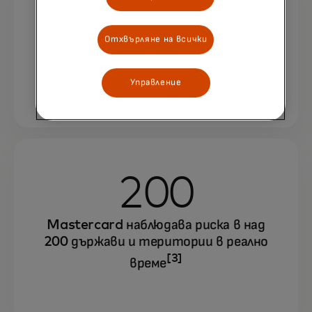
143 млрд.
клиентското изживяване и изградете
доверие с решенията за самоличност на
Отхвърляне на всички
Нашата мрежа анализира над 143
Mastercard.
[2]
милиарда транзакции годишно
.
Управление
200
Mastercard наблюдава риска в над
200 държави и територии в реално
[3]
време