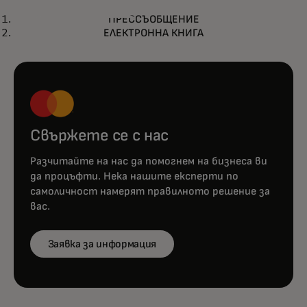
ПРЕССЪОБЩЕНИЕ
ПРЕССЪОБЩЕНИЕ
Mastercard трансформира
Научете повече
ЕЛЕКТРОННА КНИГА
борбата с измамите с най-
новата технология с изкуствен
интелект
Свържете се с нас
Разчитайте на нас да помогнем на бизнеса ви
да процъфти. Нека нашите експерти по
самоличност намерят правилното решение за
вас.
Заявка за информация