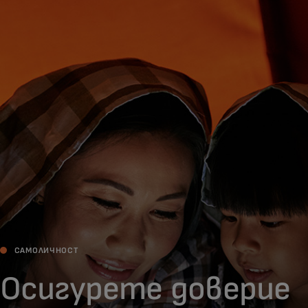
За вас
За бизнес
За света
За иноватори
Новини и тенденции
САМОЛИЧНОСТ
Осигурете доверие