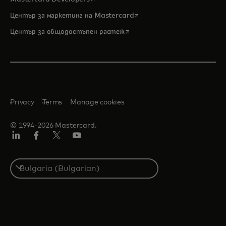
opens in a new tab
Център за маркетинг на Mastercard
opens in a new tab
Център за общодостъпен растеж
Privacy
Terms
Manage cookies
© 1994-2026 Mastercard.
LinkedIn
Facebook
Twitter/X
YouTube
Select
a
country