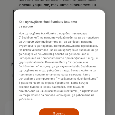
организациите, техните екосистеми и
клиенти.
Как използваме бисквитки и Вашето
съгласие
Ние използваме бисквитки и подобни технологии
("Бисквитки") на нашите уебсайтове, за да ги подобрим,
да измерим ефективността им, да разберем нашата
аудитория и да подобрим потребителското изживяване.
На някои уебсайтове ние също използваме бисквитки, за
да показваме реклами въз основа на дейностите и
Дайте приоритет на въздействието
интересите на потребителите при сърфиране в този и
други уебсайтове. Кликнете върху "Управление на
Разбирането на самоличността и поведението
бисквитките" по-долу, за да научите какви бисквитки
на потребителите може да подобри
използваме на този уебсайт и защо. Винаги можете да
промените предпочитанията си за съгласие, като
клиентското изживяване, като същевременно
използвате инструмента "Управление на бисквитките"
максимизира печалбите.
в долната част на екрана (достъпен като връзка
вместо бутон на някои сайтове). Това включва
отхвърляне на някои или всички бисквитки, с изключение
на тези, които са строго необходими за работата на
уебсайта.
Намалете измамите, подобрете
Приеми