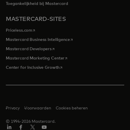
Toegankelijkheid bij Mastercard
MASTERCARD-SITES
opens in a new tab
Priceless.com
opens in a new tab
Mastercard Business Intelligence
opens in a new tab
Mastercard Developers
opens in a new tab
Mastercard Marketing Center
opens in a new tab
Center for Inclusive Growth
Privacy
Voorwaarden
Cookies beheren
© 1994-2026 Mastercard.