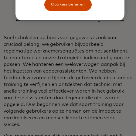
Cookies beheren
het stuur zullen zitten.
Fed Cohen Freue and Lucrecia Borgonovo
Snel schakelen op basis van gegevens is ook van
cruciaal belang: we gebruiken bijvoorbeeld
regelmatige werknemersenquêtes om het sentiment
te monitoren en onze strategieën indien nodig aan te
passen. We hanteren een weloverwogen aanpak bij
het inzetten van codeerassistenten. We hebben
feedback verzameld tijdens de gefaseerde uitrol om de
training te verfijnen en ontdekten dat technici met
snelle training veel effectiever waren in het gebruik
van deze assistenten dan degenen die niet waren
opgeleid. Dus begonnen we dat soort training voor
volgende gebruikers op te nemen om de impact te
maximaliseren en mensen klaar te stomen voor
succes.