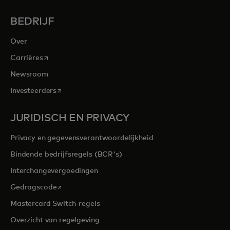
BEDRIJF
Over
opens in a new tab
Carrières
Newsroom
opens in a new tab
Investeerders
JURIDISCH EN PRIVACY
Privacy en gegevensverantwoordelijkheid
Bindende bedrijfsregels (BCR's)
Interchangevergoedingen
opens in a new tab
Gedragscode
Mastercard Switch-regels
Overzicht van regelgeving