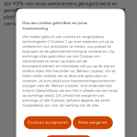
zijn 93% van onze werknemers geregistreerd en
gemiddeld 42% maken maandelijks gebruik van het
platform - en een derde van hen heeft een
Hoe we cookies gebruiken en jouw
carrièrestap gemaakt.
toestemming
We maken gebruik van cookies en vergelijkbare
technologieën ('Cookies') op onze websites om ze te
verbeteren, hun prestaties te meten, ons publiek te
begrijpen en de gebruikerservaring te verbeteren. Op
sommige sites gebruiken we ook Cookies om
advertenties te tonen op basis van de
browseactiviteiten en interesses van jou op de site en
De realiteit is dat AI dient als een
andere sites. Klik hieronder op 'Beheer cookies' om te
lezen welke cookies we op deze site gebruiken en
versterker van menselijke
waarom. Je kunt altijd jouw toestemmingsvoorkeuren
wijzigen met de 'Beheer cookies'-tool onderaan het
capaciteiten: nederigheid,
scherm (beschikbaar als een link in plaats van een knop
op sommige sites). Dit omvat het weigeren van
mededogen, beoordelingsvermogen,
sommige of alle Cookies, behalve degene die strikt
noodzakelijk zijn voor de werking van de site.
behendigheid en nieuwsgierigheid.
Deze cognitieve vaardigheden
Cookies accepteren
Alles weigeren
versterken de waarheid dat mensen
altijd op de hoogte zullen zijn en aan