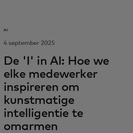
Voor jou
Voor bedrijven
AI
4 september 2025
Voor de wereld
De 'I' in AI: Hoe we
Voor innovators
elke medewerker
inspireren om
Nieuws en trends
kunstmatige
intelligentie te
omarmen