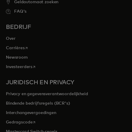
Geldautomaat zoeken
FAQ's
BEDRIJF
Over
opens in a new tab
Carrières
Newsroom
opens in a new tab
Investeerders
JURIDISCH EN PRIVACY
Privacy en gegevensverantwoordelijkheid
Bindende bedrijfsregels (BCR's)
Interchangevergoedingen
opens in a new tab
Gedragscode
Mastercard Switch-regels