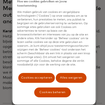
Met welke uitdagingen werd
Hoe we cookies gebruiken en jouw
toestemming
Mercedes-Benz geconfronteerd bij de
We maken gebruik van cookies en vergelijkbare
authenticatie van betalingen en
technologieën ('Cookies') op onze websites om ze te
verbeteren, hun prestaties te meten, ons publiek te
andere digitale apparaten?
begrijpen en de gebruikerservaring te verbeteren. Op
sommige sites gebruiken we ook Cookies om
Kersten:
Onze auto's staan bekend om hun veiligheid.
advertenties te tonen op basis van de
browseactiviteiten en interesses van jou op de site en
Hetzelfde geldt voor onze betalingen. We zorgen er
andere sites. Klik hieronder op 'Beheer cookies' om te
bijvoorbeeld voor dat kaartgegevens veilig worden
lezen welke cookies we op deze site gebruiken en
waarom. Je kunt altijd jouw toestemmingsvoorkeuren
opgeslagen en we voldoen aan alle voorschriften met
wijzigen met de 'Beheer cookies'-tool onderaan het
betrekking tot betalingsauthenticatie. Europa heeft
scherm (beschikbaar als een link in plaats van een knop
strenge regels voor klantauthenticatie, die de klant
op sommige sites). Dit omvat het weigeren van
sommige of alle Cookies, behalve degene die strikt
beschermen, maar niet bedoeld zijn om de
noodzakelijk zijn voor de werking van de site.
klantervaring te verbeteren. Dat was de uitdaging die
we moesten overwinnen en we werkten samen met
Mastercard om de authenticatie gemakkelijker te
Cookies accepteren
Alles weigeren
maken. Dankzij onze samenwerking kunnen we nu
biometrische authenticatie in de auto aanbieden.
Cookies beheren