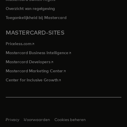
Overzicht van regelgeving
Toegankelijkheid bij Mastercard
MASTERCARD-SITES
opens in a new tab
Priceless.com
opens in a new tab
Mastercard Business Intelligence
opens in a new tab
Mastercard Developers
opens in a new tab
Mastercard Marketing Center
opens in a new tab
Center for Inclusive Growth
Privacy
Voorwaarden
Cookies beheren