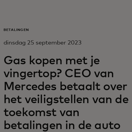
Voor jou
Voor bedrijven
BETALINGEN
dinsdag 25 september 2023
Voor de wereld
Gas kopen met je
Voor innovators
vingertop? CEO van
Mercedes betaalt over
Nieuws en trends
het veiligstellen van de
toekomst van
betalingen in de auto