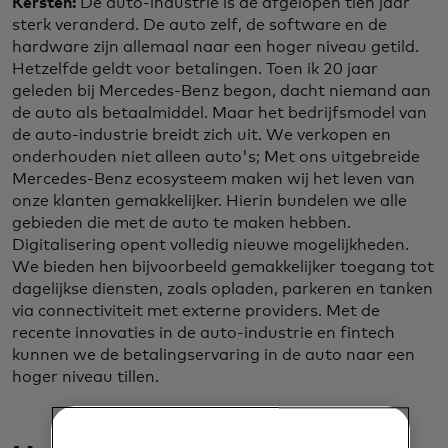
Kersten:
De auto-industrie is de afgelopen tien jaar
sterk veranderd. De auto zelf, de software en de
hardware zijn allemaal naar een hoger niveau getild.
Hetzelfde geldt voor betalingen. Toen ik 20 jaar
geleden bij Mercedes-Benz begon, dacht niemand aan
de auto als betaalmiddel. Maar het bedrijfsmodel van
de auto-industrie breidt zich uit. We verkopen en
onderhouden niet alleen auto's; Met ons uitgebreide
Mercedes-Benz ecosysteem maken wij het leven van
onze klanten gemakkelijker. Hierin bundelen we alle
gebieden die met de auto te maken hebben.
Digitalisering opent volledig nieuwe mogelijkheden.
We bieden hen bijvoorbeeld gemakkelijker toegang tot
dagelijkse diensten, zoals opladen, parkeren en tanken
via connectiviteit met externe providers. Met de
recente innovaties in de auto-industrie en fintech
kunnen we de betalingservaring in de auto naar een
hoger niveau tillen.