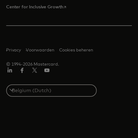
opens in a new tab
Center for Inclusive Growth
Privacy
Voorwaarden
Cookies beheren
© 1994-2026 Mastercard.
Linkedin
Facebook
Twitter/X
YouTube
Select
a
country