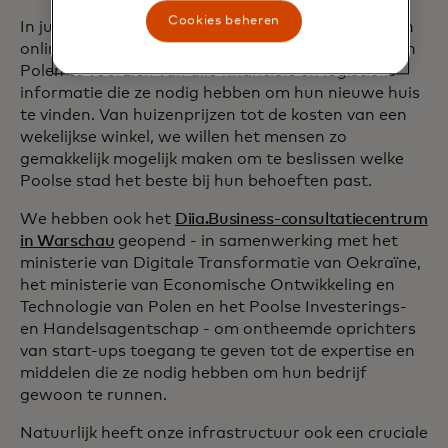
Cookies beheren
In juli vorig jaar lanceerden we
Where To Stay
- een
online platform dat is ontworpen om Oekraïners in
Polen te voorzien van alle financiële en logistieke
informatie die ze nodig hebben om hun nieuwe huis
te vinden. Van huizenprijzen tot de kosten van een
wekelijkse winkel, we willen het mensen zo
gemakkelijk mogelijk maken om te beslissen welke
Poolse stad het beste bij hun behoeften past.
We hebben ook het
Diia.Business-consultatiecentrum
in Warschau
geopend - in samenwerking met het
ministerie van Digitale Transformatie van Oekraïne,
het ministerie van Economische Ontwikkeling en
Technologie van Polen en het Poolse Investerings-
en Handelsagentschap - om ontheemde oprichters
van start-ups toegang te geven tot de expertise en
middelen die ze nodig hebben om hun bedrijf
gewoon te runnen.
Natuurlijk heeft onze infrastructuur ook een cruciale