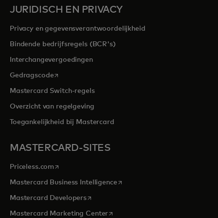
JURIDISCH EN PRIVACY
Privacy en gegevensverantwoordelijkheid
Bindende bedrijfsregels (BCR's)
Interchangevergoedingen
opens in a new tab
Gedragscode
Mastercard Switch-regels
Overzicht van regelgeving
Toegankelijkheid bij Mastercard
MASTERCARD-SITES
opens in a new tab
Priceless.com
opens in a new tab
Mastercard Business Intelligence
opens in a new tab
Mastercard Developers
opens in a new tab
Mastercard Marketing Center