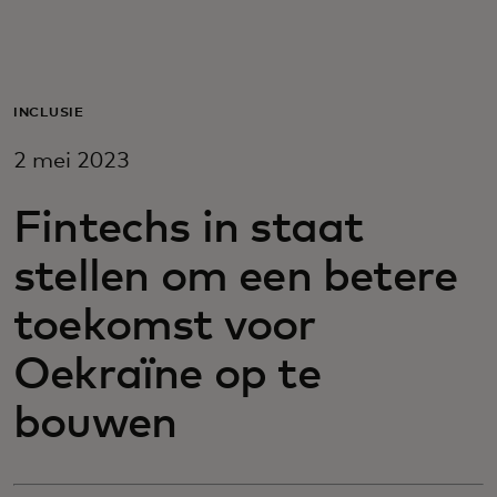
Voor jou
Voor bedrijven
INCLUSIE
2 mei 2023
Voor de wereld
Fintechs in staat
Voor innovators
stellen om een betere
toekomst voor
Nieuws en trends
Oekraïne op te
bouwen