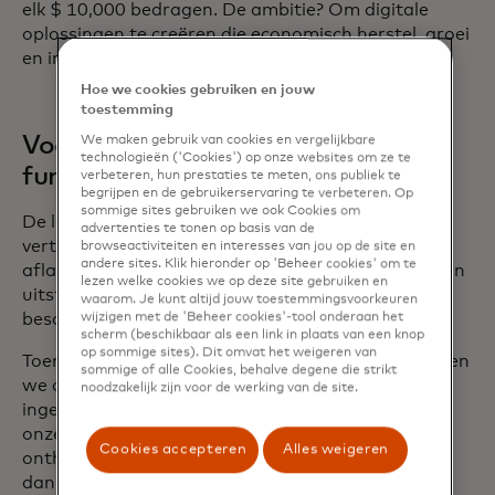
elk $ 10,000 bedragen. De ambitie? Om digitale
oplossingen te creëren die economisch herstel, groei
en inclusie in Oekraïne zullen stimuleren.
Hoe we cookies gebruiken en jouw
toestemming
Voortbouwen op bestaande
We maken gebruik van cookies en vergelijkbare
technologieën ('Cookies') op onze websites om ze te
fundamenten
verbeteren, hun prestaties te meten, ons publiek te
begrijpen en de gebruikerservaring te verbeteren. Op
sommige sites gebruiken we ook Cookies om
De lancering van Start Path Ukraine
advertenties te tonen op basis van de
vertegenwoordigt de volgende fase van onze niet-
browseactiviteiten en interesses van jou op de site en
andere sites. Klik hieronder op 'Beheer cookies' om te
aflatende inzet om het land te ondersteunen en zijn
lezen welke cookies we op deze site gebruiken en
uitstekende bijdrage aan onze industrie te
waarom. Je kunt altijd jouw toestemmingsvoorkeuren
beschermen.
wijzigen met de 'Beheer cookies'-tool onderaan het
scherm (beschikbaar als een link in plaats van een knop
op sommige sites). Dit omvat het weigeren van
Toen Rusland vorig jaar Oekraïne binnenviel, hebben
sommige of alle Cookies, behalve degene die strikt
we onmiddellijk ons netwerk en onze middelen
noodzakelijk zijn voor de werking van de site.
ingezet om de getroffenen te ondersteunen – van
onze eigen mensen en partners tot burgers en
Cookies accepteren
Alles weigeren
ontheemde gemeenschappen – op welke manier
dan ook.