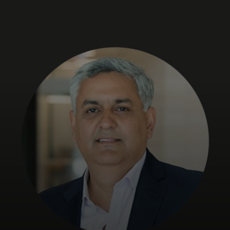
Voor jou
Voor bedrijven
Voor de wereld
Voor innovators
Nieuws en trends