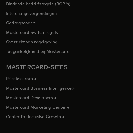
Bindende bedrijfsregels (BCR's)
Interchangevergoedingen
opens in a new tab
Gedragscode
Mastercard Switch-regels
Overzicht van regelgeving
Toegankelijkheid bij Mastercard
MASTERCARD-SITES
opens in a new tab
Priceless.com
opens in a new tab
Mastercard Business Intelligence
opens in a new tab
Mastercard Developers
opens in a new tab
Mastercard Marketing Center
opens in a new tab
Center for Inclusive Growth