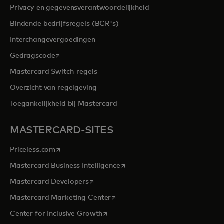
Privacy en gegevensverantwoordelijkheid
Bindende bedrijfsregels (BCR's)
Interchangevergoedingen
opens in a new tab
Gedragscode
Mastercard Switch-regels
Overzicht van regelgeving
Toegankelijkheid bij Mastercard
MASTERCARD-SITES
opens in a new tab
Priceless.com
opens in a new tab
Mastercard Business Intelligence
opens in a new tab
Mastercard Developers
opens in a new tab
Mastercard Marketing Center
opens in a new tab
Center for Inclusive Growth