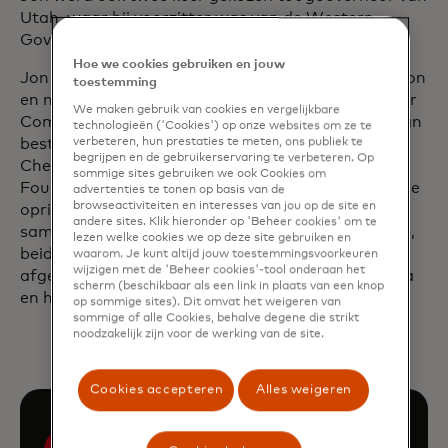
Utah, waar hij voorzitter was van de Western
Governors Association.
Hoe we cookies gebruiken en jouw
Jon was eerder executive bij Huntsman Corporation
toestemming
en meest recentelijk vice-voorzitter van Ford Motor
We maken gebruik van cookies en vergelijkbare
Company, waar hij momenteel lid is van de raad van
technologieën ('Cookies') op onze websites om ze te
verbeteren, hun prestaties te meten, ons publiek te
bestuur. Hij is ook lid van de raad van bestuur van
begrijpen en de gebruikerservaring te verbeteren. Op
Chevron. Hij is een trustee van de Huntsman
sommige sites gebruiken we ook Cookies om
Foundation, die het voortouw heeft genomen bij de
advertenties te tonen op basis van de
browseactiviteiten en interesses van jou op de site en
oprichting van het Huntsman Cancer Institute
andere sites. Klik hieronder op 'Beheer cookies' om te
samen met het Huntsman Mental Health Institute,
lezen welke cookies we op deze site gebruiken en
beide aan de Universiteit van Utah. Jon is
waarom. Je kunt altijd jouw toestemmingsvoorkeuren
wijzigen met de 'Beheer cookies'-tool onderaan het
afgestudeerd aan de Universiteit van Pennsylvania
scherm (beschikbaar als een link in plaats van een knop
en heeft 10 eredoctoraten.
op sommige sites). Dit omvat het weigeren van
sommige of alle Cookies, behalve degene die strikt
noodzakelijk zijn voor de werking van de site.
Cookies accepteren
Alles weigeren