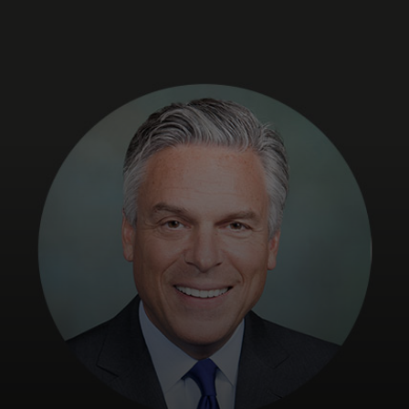
Voor jou
Voor bedrijven
Voor de wereld
Voor innovators
Nieuws en trends