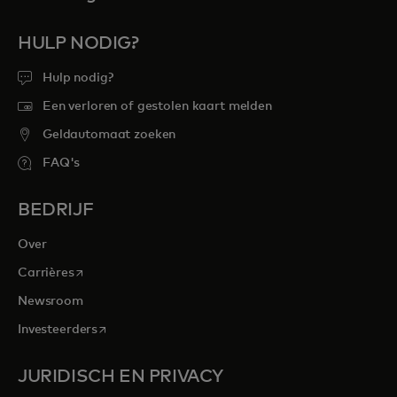
HULP NODIG?
Hulp nodig?
Een verloren of gestolen kaart melden
Geldautomaat zoeken
FAQ's
BEDRIJF
Over
opens in a new tab
Carrières
Newsroom
opens in a new tab
Investeerders
JURIDISCH EN PRIVACY