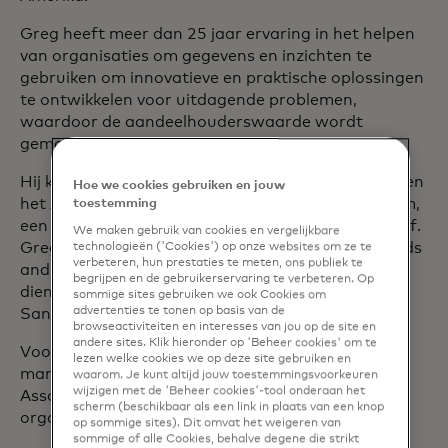
Greg heeft meer dan 25 jaar ervaring in het helpen
van organisaties om gegevens en inzichten te
gebruiken om innovatieve en praktische oplossingen
te ontwikkelen voor uitdagende problemen,
waardoor de aandeelhouderswaarde wordt
gemaximaliseerd.
Hij kwam oorspronkelijk bij Mastercard in 2015 toen
Hoe we cookies gebruiken en jouw
het Applied Predictive Technologies (APT) overnam,
toestemming
een toonaangevend cloudgebaseerd analysebedrijf.
We maken gebruik van cookies en vergelijkbare
Greg gaf leiding aan de Consumer Packaged Goods
technologieën ('Cookies') op onze websites om ze te
verbeteren, hun prestaties te meten, ons publiek te
and Manufacturing-branche van het bedrijf en
begrijpen en de gebruikerservaring te verbeteren. Op
diende ook als de primaire leider voor het werk in
sommige sites gebruiken we ook Cookies om
advertenties te tonen op basis van de
San Francisco, Australië en Nieuw-Zeeland.
browseactiviteiten en interesses van jou op de site en
andere sites. Klik hieronder op 'Beheer cookies' om te
Voordat hij bij APT kwam, was Greg
lezen welke cookies we op deze site gebruiken en
managementconsultant, aanvankelijk bij Marakon
waarom. Je kunt altijd jouw toestemmingsvoorkeuren
wijzigen met de 'Beheer cookies'-tool onderaan het
Associates voordat hij werkte met talloze
scherm (beschikbaar als een link in plaats van een knop
organisaties in de sociale en non-profitsector.
op sommige sites). Dit omvat het weigeren van
sommige of alle Cookies, behalve degene die strikt