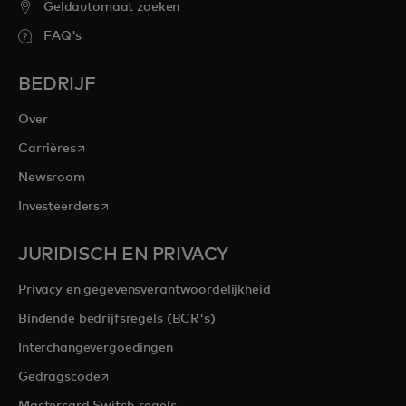
Geldautomaat zoeken
FAQ's
BEDRIJF
Over
opens in a new tab
Carrières
Newsroom
opens in a new tab
Investeerders
JURIDISCH EN PRIVACY
Privacy en gegevensverantwoordelijkheid
Bindende bedrijfsregels (BCR's)
Interchangevergoedingen
opens in a new tab
Gedragscode