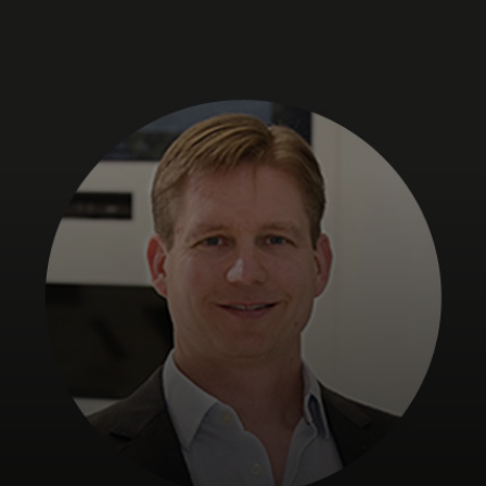
Voor jou
Voor bedrijven
Voor de wereld
Voor innovators
Nieuws en trends