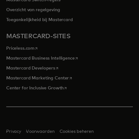
Mastercard Switch-regels
Overzicht van regelgeving
Toegankelijkheid bij Mastercard
MASTERCARD-SITES
opens in a new tab
Priceless.com
opens in a new tab
Mastercard Business Intelligence
opens in a new tab
Mastercard Developers
opens in a new tab
Mastercard Marketing Center
opens in a new tab
Center for Inclusive Growth
Privacy
Voorwaarden
Cookies beheren