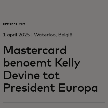
Voor jou
Voor bedrijven
PERSBERICHT
1 april 2025 | Waterloo, België
Voor de wereld
Mastercard
Voor innovators
benoemt Kelly
Nieuws en trends
Devine tot
President Europa