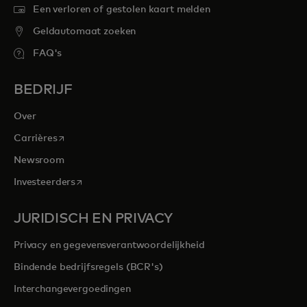
Een verloren of gestolen kaart melden
Geldautomaat zoeken
FAQ's
BEDRIJF
Over
opens in a new tab
Carrières
Newsroom
opens in a new tab
Investeerders
JURIDISCH EN PRIVACY
Privacy en gegevensverantwoordelijkheid
Bindende bedrijfsregels (BCR's)
Interchangevergoedingen