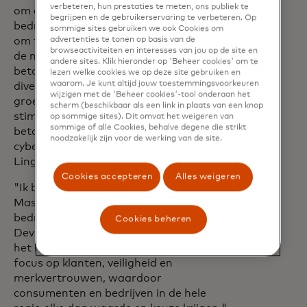
verbeteren, hun prestaties te meten, ons publiek te
om ervoor te zorgen dat mensen en
begrijpen en de gebruikerservaring te verbeteren. Op
bedrijven een betrouwbare keuze hebben
sommige sites gebruiken we ook Cookies om
advertenties te tonen op basis van de
om te betalen en betaald te krijgen met
browseactiviteiten en interesses van jou op de site en
de meest innovatieve en veilige
andere sites. Klik hieronder op 'Beheer cookies' om te
betaalproducten. Hij bleef ook de
lezen welke cookies we op deze site gebruiken en
waarom. Je kunt altijd jouw toestemmingsvoorkeuren
diversificatie van het bedrijf naar
wijzigen met de 'Beheer cookies'-tool onderaan het
groeisectoren en -oplossingen
scherm (beschikbaar als een link in plaats van een knop
stimuleren, waaronder commerciële
op sommige sites). Dit omvat het weigeren van
sommige of alle Cookies, behalve degene die strikt
betalingen en gegevens- en
noodzakelijk zijn voor de werking van de site.
cyberbeveiligingsdiensten," concludeerde
Ling Hai.
Cookies accepteren
Alles weigeren
"Ik ben verheugd om terug te keren naar
Mastercard en de aanwezigheid van het
bedrijf in Europa te leiden," zei Kelly
Cookies beheren
Devine. "Mastercard is marktleider op
het hele continent vanwege de sterke
focus op klanten, veiligheid en
merkvertrouwen, waardoor
consumenten en bedrijven in de hele