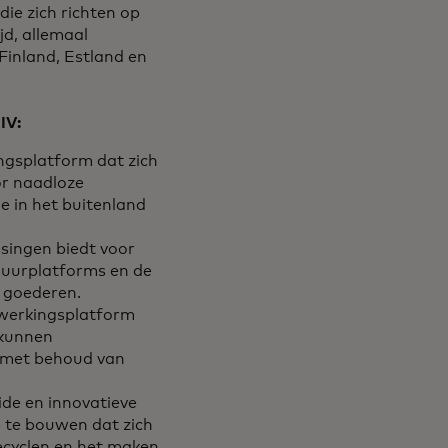
ie zich richten op
jd, allemaal
Finland, Estland en
IV:
ngsplatform dat zich
or naadloze
e in het buitenland
ssingen biedt voor
rhuurplatforms en de
 goederen.
nwerkingsplatform
 kunnen
n met behoud van
ide en innovatieve
p te bouwen dat zich
recyclen en het maken