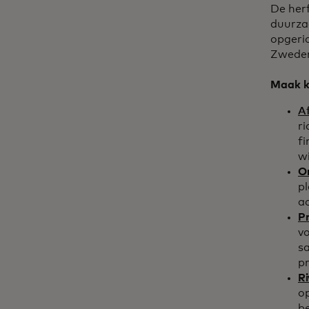
De her
duurzaa
opgeric
Zwede
Maak k
A
r
fi
wi
O
pl
a
P
v
s
pr
Ri
op
be