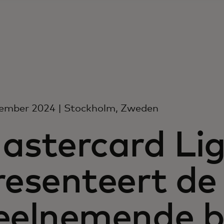
tember 2024 | Stockholm, Zweden
astercard Li
resenteert de
eelnemende b