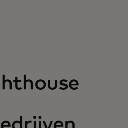
ghthouse
edrijven