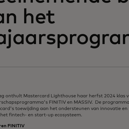
an het
ajaarsprogr
g onthult Mastercard Lighthouse haar herfst 2024 klas 
rschapsprogramma's FINITIV en MASSIV. De programma'
card's toewijding aan het ondersteunen van innovatie e
het fintech- en start-up ecosysteem.
ren FINITIV