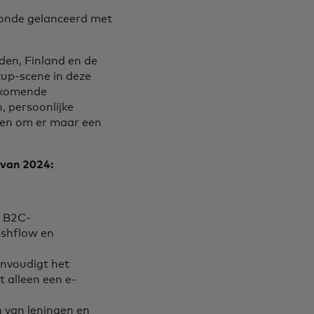
ronde gelanceerd met
den, Finland en de
tup-scene in deze
t komende
, persoonlijke
jzen om er maar een
 van 2024:
n B2C-
ashflow en
envoudigt het
 alleen een e-
n van leningen en