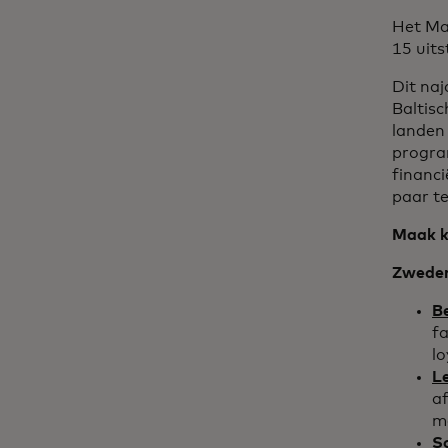
Het Ma
15 uits
Dit na
Baltisc
landen
program
financ
paar t
Maak k
Zwede
B
f
lo
L
af
m
S