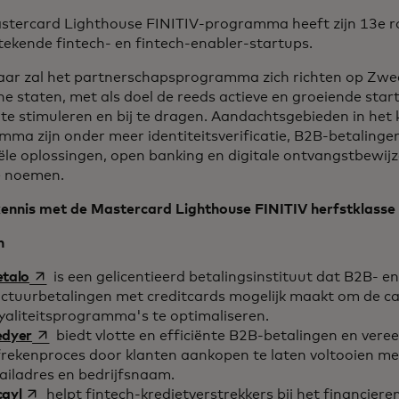
stercard Lighthouse FINITIV-programma heeft zijn 13e 
tekende fintech- en fintech-enabler-startups.
jaar zal het partnerschapsprogramma zich richten op Zwe
he staten, met als doel de reeds actieve en groeiende star
 te stimuleren en bij te dragen. Aandachtsgebieden in he
ma zijn onder meer identiteitsverificatie, B2B-betalingen
iële oplossingen, open banking en digitale ontvangstbewi
e noemen.
ennis met de Mastercard Lighthouse FINITIV herfstklasse
n
opens in a new tab
etalo
is een gelicentieerd betalingsinstituut dat B2B- e
actuurbetalingen met creditcards mogelijk maakt om de c
yaliteitsprogramma's te optimaliseren.
opens in a new tab
edyer
biedt vlotte en efficiënte B2B-betalingen en vere
rekenproces door klanten aankopen te laten voltooien met
ailadres en bedrijfsnaam.
opens in a new tab
cayl
helpt fintech-kredietverstrekkers bij het financiere