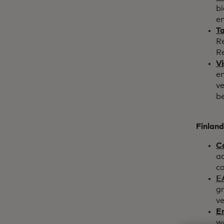
b
e
Ta
R
R
Vi
en
v
be
Finland
C
a
c
E
g
v
E
w