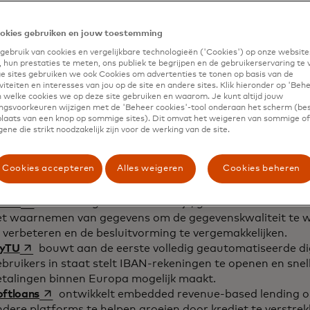
estaande systemen kunnen integreren.
opens in a new tab
lfly Store
biedt slimme verkoopautomaten aan handel
okies gebruiken en jouw toestemming
onsumenten voor gemakkelijk en handig meeneemwinkelen
ebruik van cookies en vergelijkbare technologieën ('Cookies') op onze website
opens in a new tab
lcube
is een SaaS-platform om een kredietportefeuille
 hun prestaties te meten, ons publiek te begrijpen en de gebruikerservaring te 
rticuliere schuldfondsen en hun administratieve agenten 
 sites gebruiken we ook Cookies om advertenties te tonen op basis van de
iteiten en interesses van jou op de site en andere sites. Klik hieronder op 'Beh
sparen door digitaal te werken.
 welke cookies we op deze site gebruiken en waarom. Je kunt altijd jouw
gsvoorkeuren wijzigen met de 'Beheer cookies'-tool onderaan het scherm (bes
 plaats van een knop op sommige sites). Dit omvat het weigeren van sommige of 
he staten
ene die strikt noodzakelijk zijn voor de werking van de site.
opens in a new tab
lance
is een app voor persoonlijke financiën in de Baltis
Cookies accepteren
Alles weigeren
Cookies beheren
nsen helpt geld te besparen en betere financiële besliss
-gestuurde inzichten.
opens in a new tab
Tech
biedt een gebruiksvriendelijk, geautomatiseerd en 
et waarnemen van gegevens om de gegevenskwaliteit te 
 verbeteren en de besluitvorming te vergemakkelijken.
opens in a new tab
yTU
bouwt aan de eerste volledig geautomatiseerde dig
bruikers in staat stelt IBAN-rekeningen te openen en snell
etalingen binnen Europa mogelijk maakt.
opens in a new tab
oftloans
ontwikkelt embedded revenue-based lending o
ndere platforms te helpen groeien door krediet te verstr