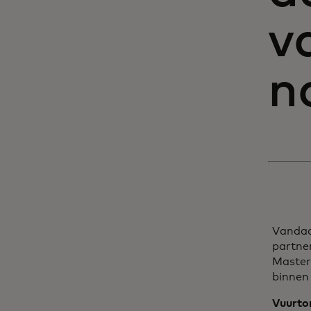
v
n
Vandaa
partne
Master
binnen 
Vuurto