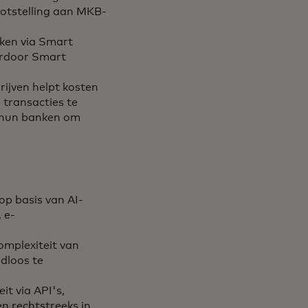
ootstelling aan MKB-
ken via Smart
ardoor Smart
ijven helpt kosten
 transacties te
n hun banken om
 op basis van AI-
 e-
mplexiteit van
dloos te
t via API's,
n rechtstreeks in