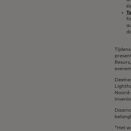
kl
Ta
fi
a
d
Tijden
presen
Resurs,
evenem
Deelne
Lightho
Noord-
Inveni
Daarna
belang
"Het w