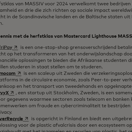
fstklas van MASSIV voor 2024 verwelkomt twee bedrijven d
mheid en drie die zich richten op sociale impact wereldwi
ht in de Scandinavische landen en de Baltische staten uit 
n.
ennis met de herfstklas van Mastercard Lighthouse MASS
opens in a new tab
friPay
is een one-stop-shop grensoverschrijdend betali
icht op het transformeren van het onderwijslandschap do
nanciële oplossingen te bieden die Afrikaanse studenten di
llen studeren in staat stellen om te studeren.
opens in a new tab
mocom
is een scaleup uit Zweden die verzekeringsoplo
atforms in de circulaire economie, zoals Peer-to-peer ve
ankoop en het transport van tweedehands en opgeknapte
opens in a new tab
rvyX
, een startup uit Stockholm, Zweden, is een same
oor gegevens waarmee sectoren zoals telecom en banken
amenwerken om fraude en cybercriminaliteit te bestrijde
ivacy.
opens in a new tab
verRecycle
is opgericht in Finland en biedt een uitgebre
lossing voor de plastic afvalcrisis door een ecosysteem o
zighoudt met het inzamelen en recyclen van plastic, het 