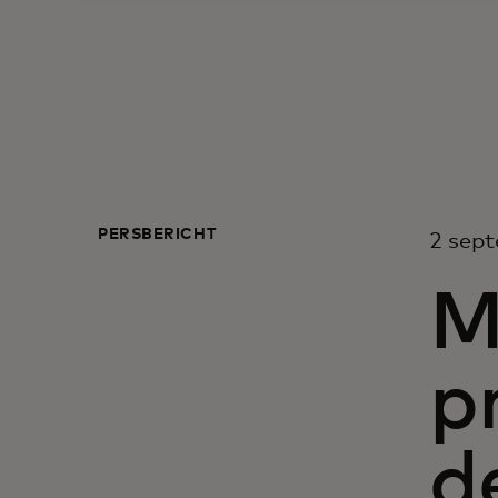
PERSBERICHT
2 sep
M
p
d