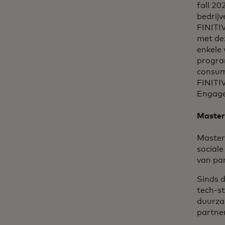
fall 20
bedrijv
FINITI
met dez
enkele 
progra
consum
FINITI
Engage
Master
Master
sociale
van pa
Sinds 
tech-s
duurza
partne