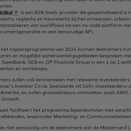
anten.
opens in a new tab
ktikal
is een B2B SaaS-provider die gespecialiseerd is i
ntechs, regtechs en insuretechs bij het ontwerpen, orkest
utomatiseren van workflows via een no-code platform me
ocumentgeneratie en een eenvoudige API.
s het najaarsprogramma van 2024 kunnen deelnemers hun
teren en mogelijke samenwerkingsgebieden bespreken me
 Swedbank, SEB en OP Financial Group in een 1 op 1 setti
enten en workshops.
mers zullen ook kennismaken met relevante investeerders
use's Investor Circle, bestaande uit 140+ investeerders u
Amerika, en zullen groeiadviseurs ontmoeten zoals AWS, 
o Growth.
ast faciliteert het programma bijeenkomsten met verschi
hebbenden, waaronder Marketing- en Communicatieteams
as niet eenvoudig om de deelnemers aan de Mastercard L