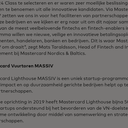
24 Class te selecteren en er waren zeer moeilijke beslissi
en te benoemen uit alle innovatieve kandidaten. Via Mast
V zetten we ons in voor het faciliteren van partnerschap
e bedrijven en we kijken er erg naar uit om dit najaar s
van de meest veelbelovende fintechs en fintech-enablers in
mma willen we nieuwe, veilige en innovatieve betalingsop
enten, handelaren, banken en bedrijven. Dit is waar Mas
V om draait", zegt Mats Taraldsson, Head of Fintech and 
ment bij Mastercard Nordics & Baltics.
card Vuurtoren MASSIV
card Lighthouse MASSIV is een uniek startup-programma
 impact en op duurzaamheid gerichte bedrijven helpt op t
rtnerschappen.
de oprichting in 2019 heeft Mastercard Lighthouse bijna 
tartups ondersteund bij het bevorderen van de VN-doelste
me ontwikkeling door middel van samenwerking en strate
rschappen.