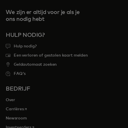
We zijn er altijd voor je als je
ons nodig hebt
HULP NODIG?
Hulp nodig?
Een verloren of gestolen kaart melden
Geldautomaat zoeken
FAQ's
BEDRIJF
Over
opens in a new tab
Carrières
Newsroom
opens in a new tab
Investeerders