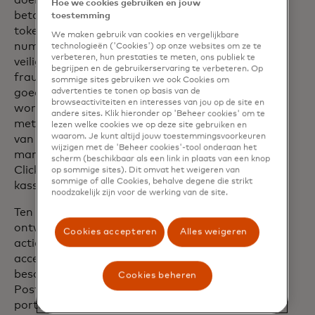
doel van Mastercard komt om alle
Hoe we cookies gebruiken en jouw
betalingstransacties tegen 2030 te
toestemming
tokeniseren. Tokenisatie vervangt het
We maken gebruik van cookies en vergelijkbare
nummer op de betaalkaart door een
technologieën ('Cookies') op onze websites om ze te
verbeteren, hun prestaties te meten, ons publiek te
veilig token, waardoor het risico op
begrijpen en de gebruikerservaring te verbeteren. Op
fraude wordt verminderd en het
sommige sites gebruiken we ook Cookies om
advertenties te tonen op basis van de
goedkeuringspercentage van transacties
browseactiviteiten en interesses van jou op de site en
wordt verbeterd, vooral in combinatie
andere sites. Klik hieronder op 'Beheer cookies' om te
met technologische oplossingen op basis
lezen welke cookies we op deze site gebruiken en
waarom. Je kunt altijd jouw toestemmingsvoorkeuren
van de meest geavanceerde
wijzigen met de 'Beheer cookies'-tool onderaan het
marktstandaarden, zoals Mastercard
scherm (beschikbaar als een link in plaats van een knop
Click to Pay, de innovatieve
op sommige sites). Dit omvat het weigeren van
sommige of alle Cookies, behalve degene die strikt
kassaoplossing voor aankopen.
noodzakelijk zijn voor de werking van de site.
Ten slotte omvat de overeenkomst de
ontwikkeling van een gezamenlijk
Cookies accepteren
Alles weigeren
actieplan in 2025 om de betalings- en
acceptatieopties uit te breiden die
beschikbaar zijn voor houders van
Cookies beheren
PostePay-kaarten, houders van
portemonnees en handelaren, zowel