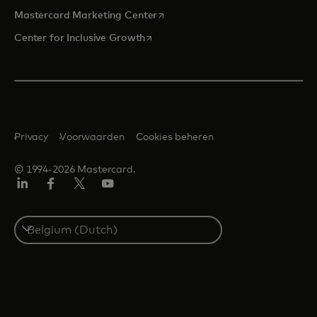
opens in a new tab
Mastercard Marketing Center
opens in a new tab
Center for Inclusive Growth
Privacy
Voorwaarden
Cookies beheren
© 1994-2026 Mastercard.
Linkedin
Facebook
Twitter/X
YouTube
Select
a
country