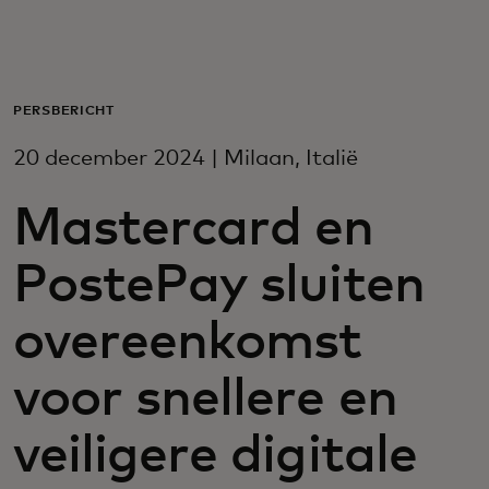
Voor jou
Voor bedrijven
PERSBERICHT
20 december 2024 | Milaan, Italië
Voor de wereld
Mastercard en
Voor innovators
PostePay sluiten
Nieuws en trends
overeenkomst
voor snellere en
veiligere digitale