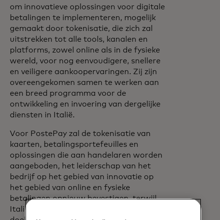
om innovatieve oplossingen voor digitale
betalingen te implementeren, mogelijk
gemaakt door tokenisatie, die zich zal
uitstrekken tot alle tools, kanalen en
platforms, zowel online als in de fysieke
wereld, voor nog eenvoudigere, snellere
en veiligere aankoopervaringen. Zij zijn
overeengekomen samen te werken aan
een breed programma voor de
ontwikkeling en invoering van dergelijke
diensten in Italië.
Voor PostePay zal de tokenisatie van
kaarten, betalingsportefeuilles en
oplossingen die aan handelaren worden
aangeboden, het leiderschap van het
bedrijf op het gebied van innovatie op
het gebied van online en fysieke
betalingen opnieuw bevestigen, terwijl
Italië ook snel dichter bij het ambitieuze