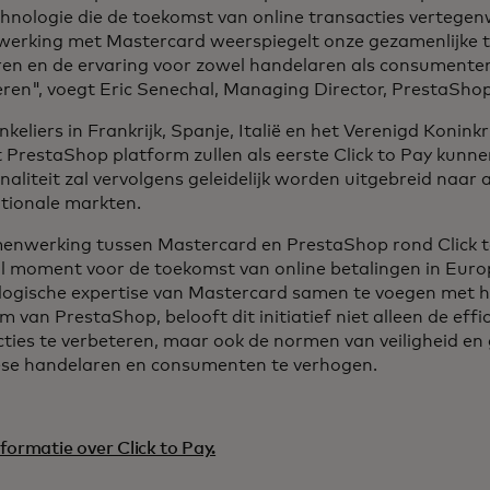
chnologie die de toekomst van online transacties vertege
erking met Mastercard weerspiegelt onze gezamenlijke t
ren en de ervaring voor zowel handelaren als consumente
ren", voegt Eric Senechal, Managing Director, PrestaShop
eliers in Frankrijk, Spanje, Italië en het Verenigd Koninkr
 PrestaShop platform zullen als eerste Click to Pay kunne
naliteit zal vervolgens geleidelijk worden uitgebreid naa
ationale markten.
enwerking tussen Mastercard en PrestaShop rond Click t
al moment voor de toekomst van online betalingen in Euro
logische expertise van Mastercard samen te voegen met 
m van PrestaShop, belooft dit initiatief niet alleen de effi
cties te verbeteren, maar ook de normen van veiligheid e
se handelaren en consumenten te verhogen.
formatie over Click to Pay.