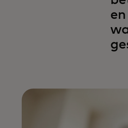
be
en
wa
ge