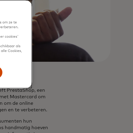
s om ze te
verbeteren.
eer cookies'
chikbaar als
alle Cookies,
heeft PrestaShop, een
d met Mastercard om
en om de online
en en te verbeteren.
onsumenten hun
ens handmatig hoeven