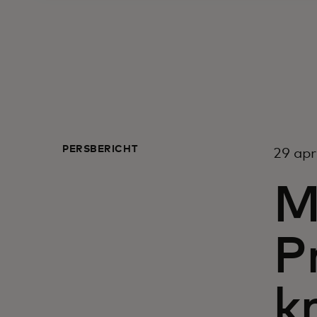
PERSBERICHT
29 apri
M
P
k