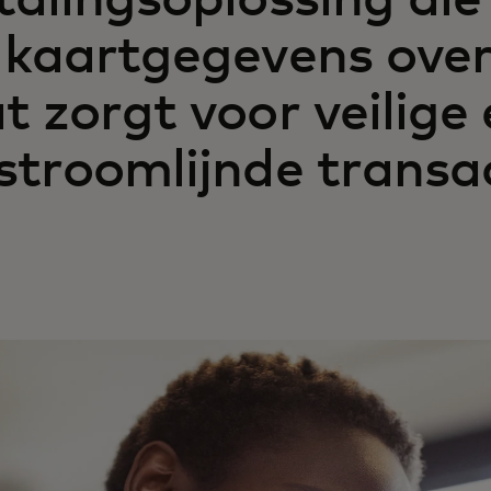
talingsoplossing d
 kaartgegevens ove
t zorgt voor veilige
stroomlijnde transac