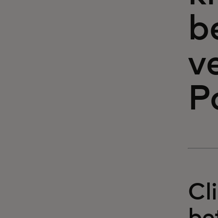
b
v
P
Cl