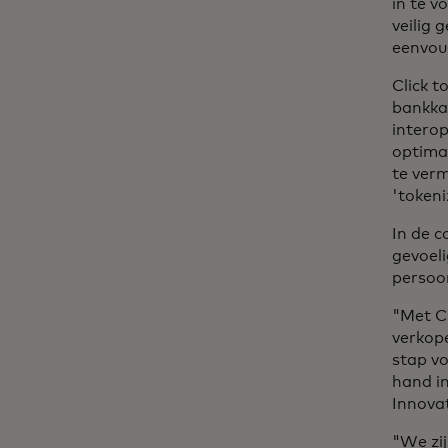
in te v
veilig 
eenvou
Click t
bankka
interop
optimal
te verm
'tokeni
In de c
gevoeli
persoon
"Met C
verkope
stap vo
hand in
Innova
"We zij