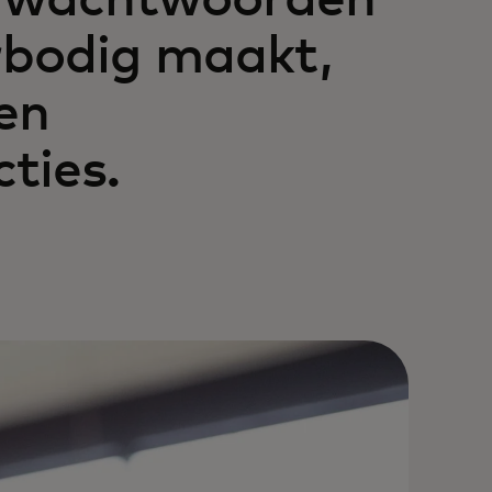
ie wachtwoorden
rbodig maakt,
 en
ties.