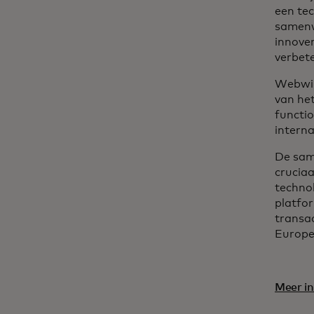
een te
samenw
innove
verbete
Webwink
van het
functio
intern
De sam
crucia
techno
platfor
transa
Europe
Meer in