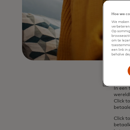
Hoe we co
We maken g
verbeteren,
Op sommige
browseactiv
om te lezen
toestemmin
een link in
behalve deg
In een 
wereld
Click t
betaal
Click 
betaal