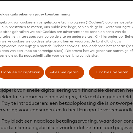
okies gebruiken en jouw toestemming
ebruik van cookies en vergelijkbare technologieën ('Cookies') op onze website
 hun prestaties te meten, ons publiek te begrijpen en de gebruikerservaring te 
 sites gebruiken we ook Cookies om advertenties te tonen op basis van de
iteiten en interesses van jou op de site en andere sites. Klik hieronder op 'Beh
 welke cookies we op deze site gebruiken en waarom. Je kunt altijd jouw
gsvoorkeuren wijzigen met de 'Beheer cookies'-tool onderaan het scherm (bes
 plaats van een knop op sommige sites). Dit omvat het weigeren van sommige of 
ene die strikt noodzakelijk zijn voor de werking van de site.
Cookies accepteren
Alles weigeren
Cookies beheren
tijdperk van snelle digitalisering van financiële diensten 
leider in e-commerce oplossingen, de krachten gebundel
o Pay te introduceren: een betaaloplossing die is ontworp
ervaring voor consumenten in heel Europa te vereenvoudig
to Pay biedt een naadloze betalingservaring, waardoor c
kaarten kunnen gebruiken zonder dat ze hun kaartgegev