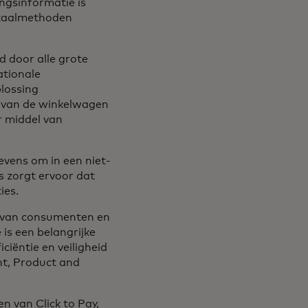
ngsinformatie is
betaalmethoden
tab
d door alle grote
ationale
plossing
en van de winkelwagen
r middel van
evens om in een niet-
es zorgt ervoor dat
ies.
g van consumenten en
 is een belangrijke
ciëntie en veiligheid
nt, Product and
n van Click to Pay,