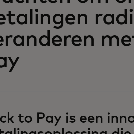
etalingen radi
eranderen met
ay
ick to Pay is een inn