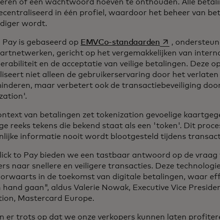
oeren of een wachtwoord hoeven te onthouden. Alle betali
gecentraliseerd in één profiel, waardoor het beheer van 
diger wordt.
opens in a new 
o Pay is gebaseerd op
EMVCo-standaarden
, ondersteun
artnetwerken, gericht op het vergemakkelijken van intern
erabiliteit en de acceptatie van veilige betalingen. Deze o
iseert niet alleen de gebruikerservaring door het verlat
inderen, maar verbetert ook de transactiebeveiliging doo
zation'.
ontext van betalingen zet tokenization gevoelige kaartgeg
ge reeks tekens die bekend staat als een 'token'. Dit proc
lijke informatie nooit wordt blootgesteld tijdens transact
lick to Pay bieden we een tastbaar antwoord op de vraa
rs naar snellere en veiligere transacties. Deze technologie
orwaarts in de toekomst van digitale betalingen, waar effi
 hand gaan", aldus Valerie Nowak, Executive Vice Preside
tion, Mastercard Europe.
n er trots op dat we onze verkopers kunnen laten profitere