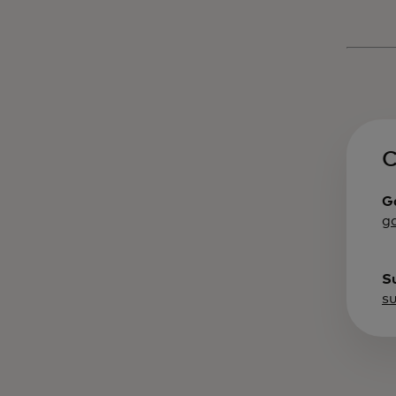
C
G
g
S
s