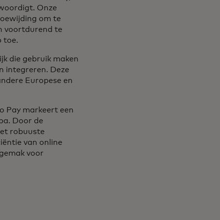
nwoordigt. Onze
oewijding om te
n voortdurend te
 toe.
ijk die gebruik maken
n integreren. Deze
r andere Europese en
o Pay markeert een
pa. Door de
het robuuste
ciëntie van online
n gemak voor