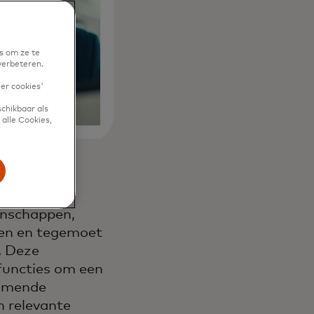
s om ze te
verbeteren.
eer cookies'
chikbaar als
alle Cookies,
rneming die
enschappen,
ken en tegemoet
. Deze
functies om een
komende
n relevante