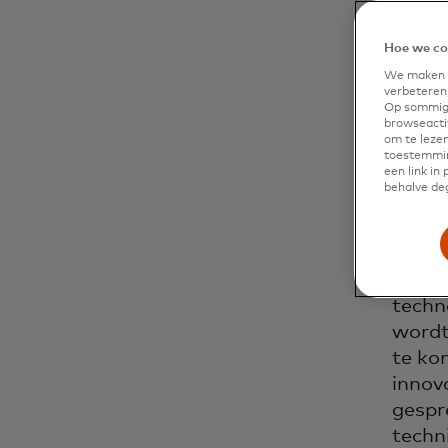
Hoe we co
We maken g
verbeteren,
Op sommige
browseactiv
om te lezen
toestemmin
een link in
behalve deg
In sa
techn
wordt
te ko
innov
gespr
techn