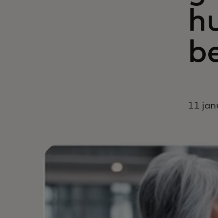
hu
be
11 jan