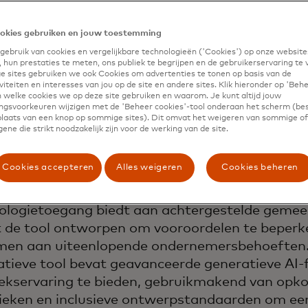
okies gebruiken en jouw toestemming
ebruik van cookies en vergelijkbare technologieën ('Cookies') op onze website
 hun prestaties te meten, ons publiek te begrijpen en de gebruikerservaring te 
 sites gebruiken we ook Cookies om advertenties te tonen op basis van de
iteiten en interesses van jou op de site en andere sites. Klik hieronder op 'Beh
 welke cookies we op deze site gebruiken en waarom. Je kunt altijd jouw
gsvoorkeuren wijzigen met de 'Beheer cookies'-tool onderaan het scherm (bes
 plaats van een knop op sommige sites). Dit omvat het weigeren van sommige of 
ene die strikt noodzakelijk zijn voor de werking van de site.
Cookies accepteren
Alles weigeren
Cookies beheren
menwerking met Create Labs, een sociale onde
ologietoegang biedt aan achtergestelde geme
 de tool ontworpen om vooroordelen te beper
men aan uiteenlopende ondernemersbehoeften
atieve tool bevat geavanceerde generatieve AI-
ekservaring te bieden, gebruikmakend van op
ieken en inclusieve ontwerpstandaarden om ee