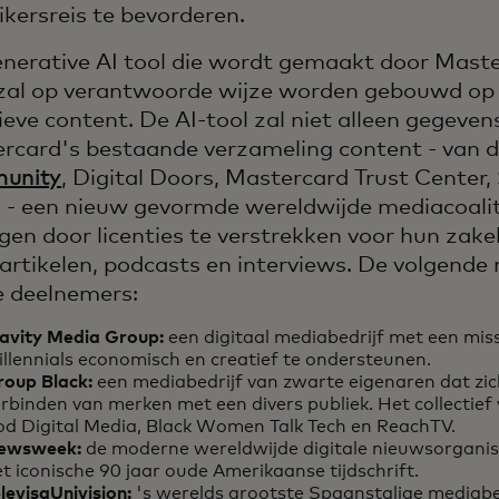
ikersreis te bevorderen.
nerative AI tool die wordt gemaakt door Mast
zal op verantwoorde wijze worden gebouwd op 
ieve content. De AI-tool zal niet alleen gegevens
rcard's bestaande verzameling content - van 
unity
, Digital Doors, Mastercard Trust Center,
s - een nieuw gevormde wereldwijde mediacoalit
gen door licenties te verstrekken voor hun zakel
 artikelen, podcasts en interviews. De volgende
e deelnemers:
lavity Media Group:
een digitaal mediabedrijf met een mis
illennials economisch en creatief te ondersteunen.
roup Black:
een mediabedrijf van zwarte eigenaren dat zic
rbinden van merken met een divers publiek. Het collectie
od Digital Media, Black Women Talk Tech en ReachTV.
ewsweek:
de moderne wereldwijde digitale nieuwsorgani
t iconische 90 jaar oude Amerikaanse tijdschrift.
levisaUnivision:
's werelds grootste Spaanstalige mediabe