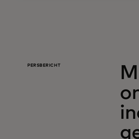
PERSBERICHT
M
o
in
ge