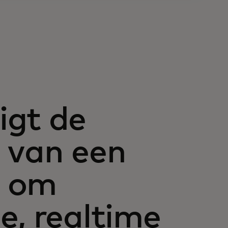
igt de
 van een
l om
e, realtime