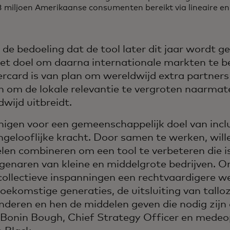
 miljoen Amerikaanse consumenten bereikt via lineaire en
 de bedoeling dat de tool later dit jaar wordt ge
et doel om daarna internationale markten te be
rcard is van plan om wereldwijd extra partners
en om de lokale relevantie te vergroten naarmate
dwijd uitbreidt.
nigen voor een gemeenschappelijk doel van inclu
ngelooflijke kracht. Door samen te werken, will
len combineren om een tool te verbeteren die 
eigenaren van kleine en middelgrote bedrijven. O
collectieve inspanningen een rechtvaardigere 
toekomstige generaties, de uitsluiting van tall
nderen en hen de middelen geven die nodig zijn 
 Bonin Bough, Chief Strategy Officer en medeo