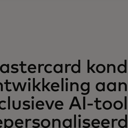
astercard kond
ntwikkeling aan
clusieve AI-too
personaliseerd