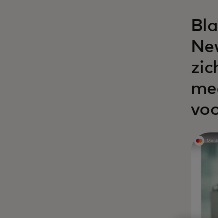
Bla
New
zic
med
voo