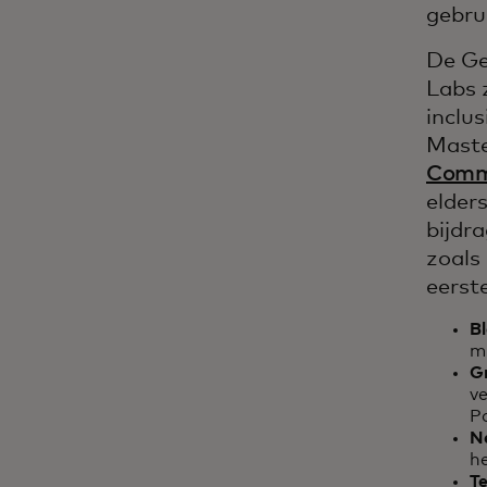
gebru
De Ge
Labs 
inclus
Maste
Comm
elder
bijdra
zoals
eerst
B
m
G
ve
P
N
he
Te