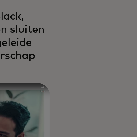
lack,
n sluiten
geleide
orschap