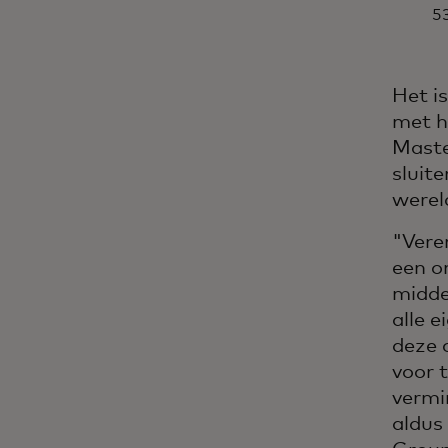
53
Het is
met h
Maste
sluit
werel
"Vere
een o
midde
alle 
deze 
voor 
vermi
aldus