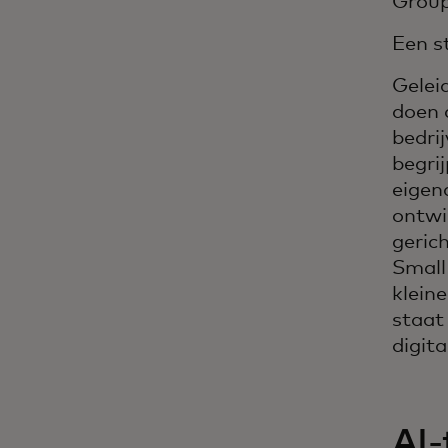
Group
Een s
Geleid
doen 
bedri
begri
eigena
ontwi
geric
Small 
klein
staat
digit
AI-