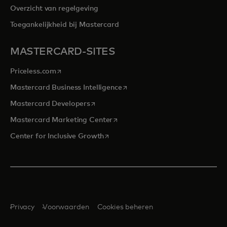
Overzicht van regelgeving
Toegankelijkheid bij Mastercard
MASTERCARD-SITES
opens in a new tab
Priceless.com
opens in a new tab
Mastercard Business Intelligence
opens in a new tab
Mastercard Developers
opens in a new tab
Mastercard Marketing Center
opens in a new tab
Center for Inclusive Growth
Privacy
Voorwaarden
Cookies beheren