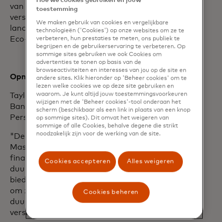
Hoe we cookies gebruiken en jouw
van Mastercard bestrijken meer dan 80
toestemming
verschillende landen wereldwijd. Het
We maken gebruik van cookies en vergelijkbare
lanceerde in 2021 het Mastercard Card
technologieën ('Cookies') op onze websites om ze te
Eco-Certification ("CEC") -systeem.
verbeteren, hun prestaties te meten, ons publiek te
begrijpen en de gebruikerservaring te verbeteren. Op
sommige sites gebruiken we ook Cookies om
advertenties te tonen op basis van de
browseactiviteiten en interesses van jou op de site en
Opmerkingen van de partnerbanken:
andere sites. Klik hieronder op 'Beheer cookies' om te
lezen welke cookies we op deze site gebruiken en
waarom. Je kunt altijd jouw toestemmingsvoorkeuren
Taylan Turan, Group Head of Retail
wijzigen met de 'Beheer cookies'-tool onderaan het
Banking and Strategy, Wealth and
scherm (beschikbaar als een link in plaats van een knop
Personal Banking bij
HSBC
, zei:
op sommige sites). Dit omvat het weigeren van
sommige of alle Cookies, behalve degene die strikt
noodzakelijk zijn voor de werking van de site.
"De aankondiging van vandaag van
Mastercard is een enorme stap voor de
financiële dienstverlening. Nieuwe
Cookies accepteren
Alles weigeren
duurzame materialen, zoals rPVC,
bieden onze sector een duidelijke manier
om zijn inspanningen om een
Cookies beheren
duurzamere toekomst op te bouwen te
versnellen.