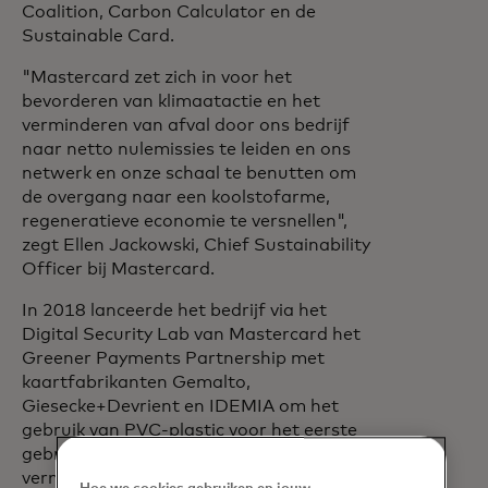
Coalition, Carbon Calculator en de
Sustainable Card.
"Mastercard zet zich in voor het
bevorderen van klimaatactie en het
verminderen van afval door ons bedrijf
naar netto nulemissies te leiden en ons
netwerk en onze schaal te benutten om
de overgang naar een koolstofarme,
regeneratieve economie te versnellen",
zegt Ellen Jackowski, Chief Sustainability
Officer bij Mastercard.
In 2018 lanceerde het bedrijf via het
Digital Security Lab van Mastercard het
Greener Payments Partnership met
kaartfabrikanten Gemalto,
Giesecke+Devrient en IDEMIA om het
gebruik van PVC-plastic voor het eerste
gebruik bij de productie van kaarten te
verminderen. De deelnemende banken