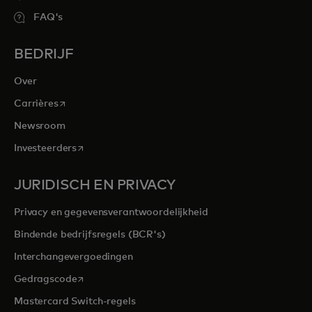
FAQ's
BEDRIJF
Over
opens in a new tab
Carrières
Newsroom
opens in a new tab
Investeerders
JURIDISCH EN PRIVACY
Privacy en gegevensverantwoordelijkheid
Bindende bedrijfsregels (BCR's)
Interchangevergoedingen
opens in a new tab
Gedragscode
Mastercard Switch-regels