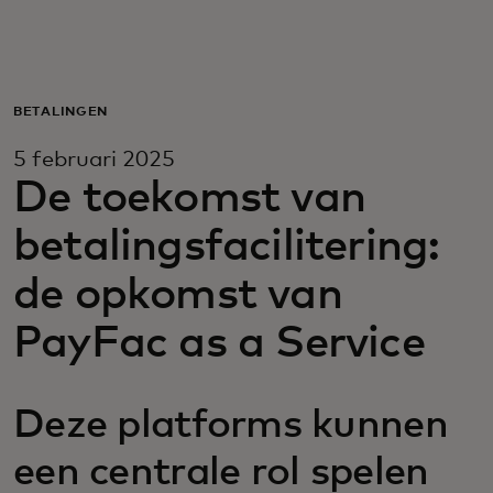
Voor jou
Voor bedrijven
BETALINGEN
5 februari 2025
Voor de wereld
De toekomst van
betalingsfacilitering:
Voor innovators
de opkomst van
Nieuws en trends
PayFac as a Service
Deze platforms kunnen
een centrale rol spelen