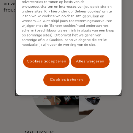
advertenties te tonen op basis van de
en verdere innovatie in risicobeoordeling en
browseactiviteiten en interesses van jou op de site en
fraudepreventie.
andere sites. Klik hieronder op 'Beheer cookies' om te
lezen welke cookies we op deze site gebruiken en
waarom. Je kunt altijd jouw toestemmingsvoorkeuren
wijzigen met de 'Beheer cookies'-tool onderaan het
scherm (beschikbaar als een link in plaats van een knop
op sommige sites). Dit omvat het weigeren van
sommige of alle Cookies, behalve degene die strikt
noodzakelijk zijn voor de werking van de site.
Cookies accepteren
Alles weigeren
Cookies beheren