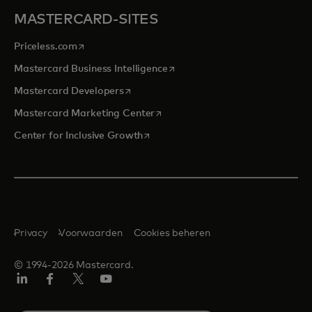
MASTERCARD-SITES
opens in a new tab
Priceless.com
opens in a new tab
Mastercard Business Intelligence
opens in a new tab
Mastercard Developers
opens in a new tab
Mastercard Marketing Center
opens in a new tab
Center for Inclusive Growth
Privacy
Voorwaarden
Cookies beheren
© 1994-2026 Mastercard.
Linkedin
Facebook
Twitter/X
YouTube