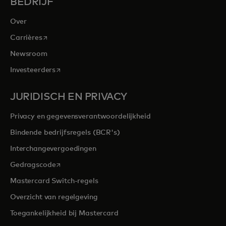
BEDRIJF
Over
opens in a new tab
Carrières
Newsroom
opens in a new tab
Investeerders
JURIDISCH EN PRIVACY
Privacy en gegevensverantwoordelijkheid
Bindende bedrijfsregels (BCR's)
Interchangevergoedingen
opens in a new tab
Gedragscode
Mastercard Switch-regels
Overzicht van regelgeving
Toegankelijkheid bij Mastercard