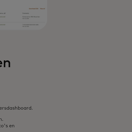
en
persdashboard.
n.
co's en