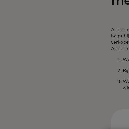
me
Acquiri
helpt bi
verkope
Acquiri
We
Bi
Wa
wi