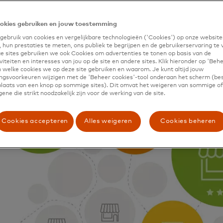
okies gebruiken en jouw toestemming
ebruik van cookies en vergelijkbare technologieën ('Cookies') op onze website
 hun prestaties te meten, ons publiek te begrijpen en de gebruikerservaring te 
 sites gebruiken we ook Cookies om advertenties te tonen op basis van de
iteiten en interesses van jou op de site en andere sites. Klik hieronder op 'Beh
 welke cookies we op deze site gebruiken en waarom. Je kunt altijd jouw
gsvoorkeuren wijzigen met de 'Beheer cookies'-tool onderaan het scherm (bes
 plaats van een knop op sommige sites). Dit omvat het weigeren van sommige of 
ene die strikt noodzakelijk zijn voor de werking van de site.
Cookies accepteren
Alles weigeren
Cookies beheren