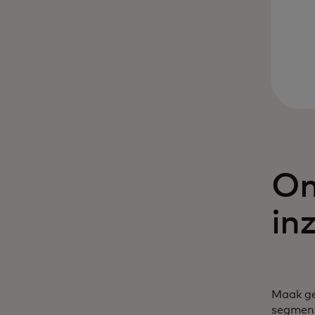
On
in
Maak ge
segment