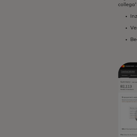
collega'
In
Ve
Be