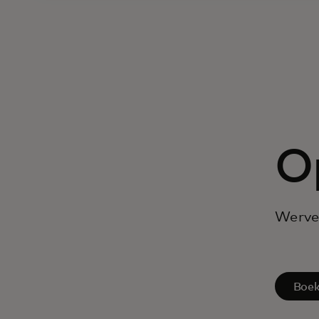
O
Werven
Boek