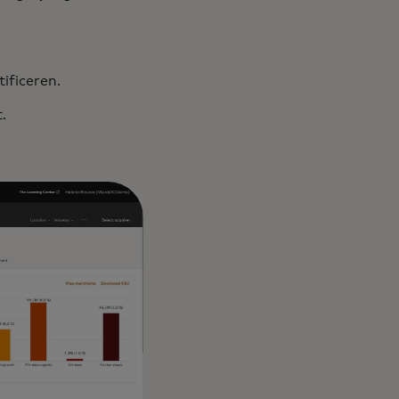
ificeren.
.