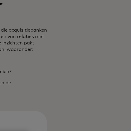
t
 die acquisitiebanken
ren van relaties met
 inzichten pakt
aan, waaronder:
oeien?
en de