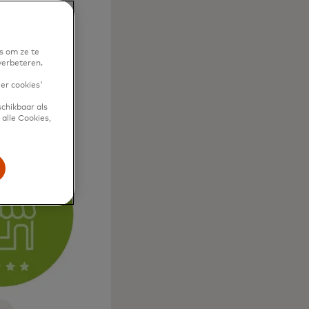
s om ze te
verbeteren.
eer cookies'
chikbaar als
alle Cookies,