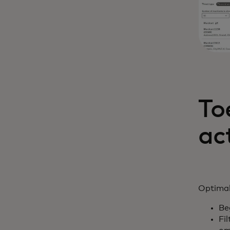
To
ac
Optimal
Be
Fi