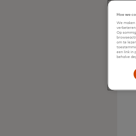
Hoe we co
We maken g
verbeteren,
Op sommige
browseactiv
om te lezen
toestemmin
een link in
behalve deg