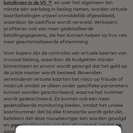
opens in a new tab
betalingen in de VS
en over het algemeen ten
minste één werkdag in beslag nemen, worden virtuele
kaartbetalingen vrijwel onmiddellijk afgewikkeld,
waardoor de cashflow wordt versneld. Verkopers
profiteren ook van meer gedetailleerde
betalingsgegevens, die hen kunnen helpen op hun reis
naar geautomatiseerde afstemming.
Voor kopers zijn de controles van virtuele kaarten van
cruciaal belang, waardoor de budgetten minder
binnenlopen en ervoor wordt gezorgd dat het geld op
de juiste manier wordt besteed. Bovendien
verminderen virtuele kaarten het risico op fraude of
misbruik omdat ze alleen onder specifieke parameters
kunnen worden geautoriseerd, waarna het nummer
wordt gedeactiveerd. Ze kunnen ook een meer
gedetailleerde monitoring bieden, omdat het unieke
kaartnummer dat bij elke transactie wordt gebruikt,
betekent dat deze nauwkeuriger kan worden gevolgd
en gemakkelijker kan worden afgestemd, omdat de
aanvullende gegevens een één-op-één-