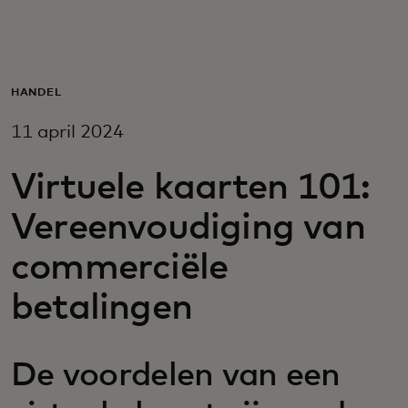
Voor jou
Voor bedrijven
HANDEL
11 april 2024
Voor de wereld
Virtuele kaarten 101:
Voor innovators
Vereenvoudiging van
commerciële
Nieuws en trends
betalingen
De voordelen van een