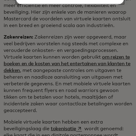
meer efficiëntie en meer controle, flexibiliteit en
beveiliging. Hier zijn enkele van de manieren waarop
Mastercard de voordelen van virtuele kaarten ontsluit
in een breed en groeiend scala aan industrieën.
Zakenreizen:
Zakenreizen zijn weer opgeveerd, maar
veel bedrijven worstelen nog steeds met complexe en
verouderde onkosten- en vergoedingsprocessen.
Virtuele kaarten kunnen worden gebruikt
om reizen te
boeken en de kosten van het entertainen van klanten te
dekken
, met aangepaste controles om uitgaven te
beheren en naadloze aansluiting van uitgaven met
verbeterde gegevens. En met mobiele virtuele kaarten
kunnen frequent flyers en road warriors gewoon
tikken om te betalen voor hotels, maaltijden of
incidentele zaken waar contactloze betalingen worden
geaccepteerd.
Mobiele virtuele kaarten hebben een extra
opens in a new tab
beveiligingslaag die
tokenisatie
wordt genoemd:
elke kaart die in een digitale portemonnee wordt