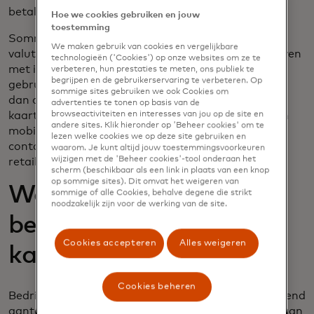
betalingsmatch mogelijk maken.
Hoe we cookies gebruiken en jouw
toestemming
Sommige virtuele kaarten kunnen ook in realtime
We maken gebruik van cookies en vergelijkbare
valuta omrekenen, wat gunstig kan zijn voor bedrijven
technologieën ('Cookies') op onze websites om ze te
met internationale toeleveringsketens. Om het
verbeteren, hun prestaties te meten, ons publiek te
begrijpen en de gebruikerservaring te verbeteren. Op
gebruik van virtuele kaarten uit te breiden tot meer
sommige sites gebruiken we ook Cookies om
dan online en telefonisch, brengen mobiele virtuele
advertenties te tonen op basis van de
kaarten - waarbij de kaart wordt opgeslagen in een
browseactiviteiten en interesses van jou op de site en
andere sites. Klik hieronder op 'Beheer cookies' om te
mobiele portemonnee en wordt gebruikt voor
lezen welke cookies we op deze site gebruiken en
contactloze betalingen - het gemak van tap-to-pay
waarom. Je kunt altijd jouw toestemmingsvoorkeuren
wijzigen met de 'Beheer cookies'-tool onderaan het
retailbetalingen naar bedrijfstransacties.
scherm (beschikbaar als een link in plaats van een knop
op sommige sites). Dit omvat het weigeren van
Waarom gebruiken
sommige of alle Cookies, behalve degene die strikt
noodzakelijk zijn voor de werking van de site.
bedrijven virtuele
Cookies accepteren
Alles weigeren
kaarten?
Cookies beheren
Bedrijven gebruiken virtuele kaarten voor een groeiend
aantal omstandigheden - overal waar behoefte is aan