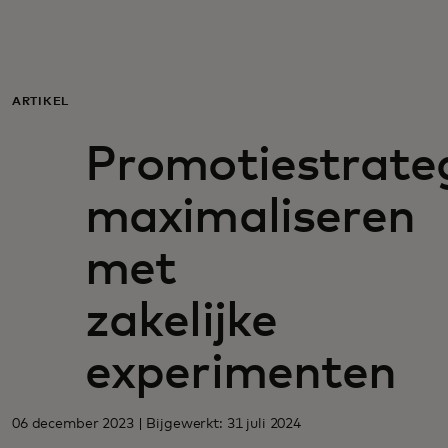
Voor jou
Voor bedrijven
ARTIKEL
Promotiestrate
Voor de wereld
maximaliseren
Voor innovators
met
Nieuws en trends
zakelijke
experimenten
06 december 2023 | Bijgewerkt: 31 juli 2024