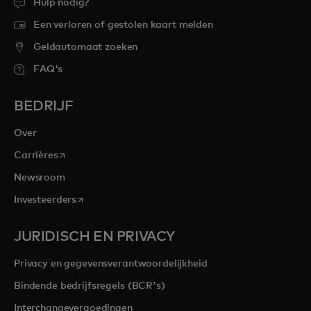
Hulp nodig?
Een verloren of gestolen kaart melden
Geldautomaat zoeken
FAQ's
BEDRIJF
Over
opens in a new tab
Carrières
Newsroom
opens in a new tab
Investeerders
JURIDISCH EN PRIVACY
Privacy en gegevensverantwoordelijkheid
Bindende bedrijfsregels (BCR's)
Interchangevergoedingen