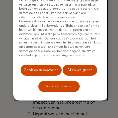
Experimenten zonder een duidelijk
technologieën ('Cookies') op onze websites om ze te
verbeteren, hun prestaties te meten, ons publiek te
doel of experimenten die niet op de
begrijpen en de gebruikerservaring te verbeteren. Op
juiste manier worden uitgevoerd,
sommige sites gebruiken we ook Cookies om
advertenties te tonen op basis van de
kunnen ongeldige en misleidende
browseactiviteiten en interesses van jou op de site en
resultaten opleveren. Als het goed
andere sites. Klik hieronder op 'Beheer cookies' om te
en met de juiste analyses wordt
lezen welke cookies we op deze site gebruiken en
waarom. Je kunt altijd jouw toestemmingsvoorkeuren
uitgevoerd, is
wijzigen met de 'Beheer cookies'-tool onderaan het
bedrijfsexperimenteren een
scherm (beschikbaar als een link in plaats van een knop
iteratieve aanpak die leidt tot
op sommige sites). Dit omvat het weigeren van
sommige of alle Cookies, behalve degene die strikt
duidelijke metingen en op gegevens
noodzakelijk zijn voor de werking van de site.
gebaseerde beslissingen die de
prestaties in alle delen van een
bedrijf kunnen verbeteren.
Cookies accepteren
Alles weigeren
De experimenteeraanpak is
eenvoudig:
Cookies beheren
Meet de algehele incrementele
impact van het programma of
de campagne
Bepaal welke aspecten het