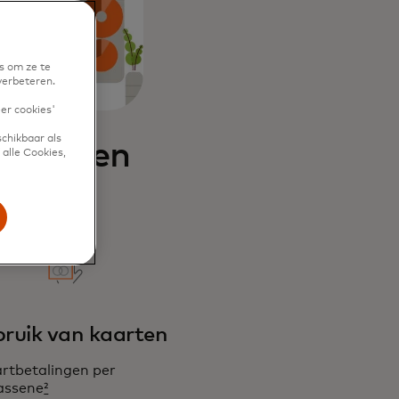
s om ze te
verbeteren.
eer cookies'
chikbaar als
icatoren
alle Cookies,
ruik van kaarten
artbetalingen per
assene
²