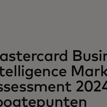
astercard Busi
telligence Mar
ssessment 202
oogtepunten