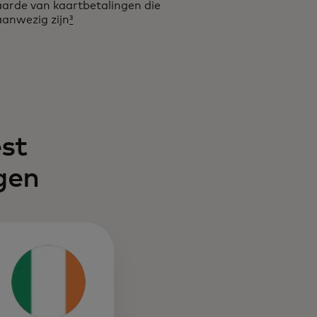
arde van kaartbetalingen die
aanwezig zijn
³
st
gen