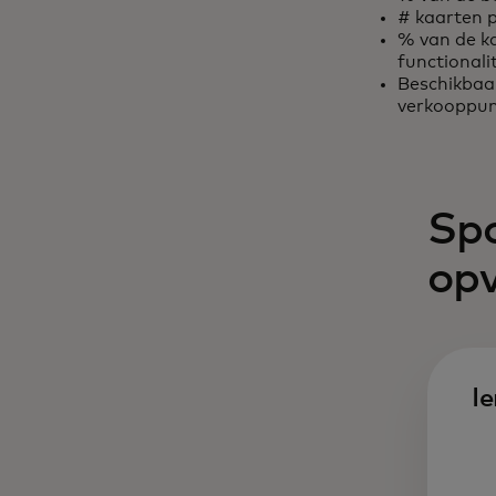
# kaarten 
% van de k
functionalit
Beschikbaa
verkooppun
Sp
opv
I