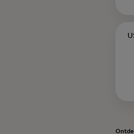
U
Ontde