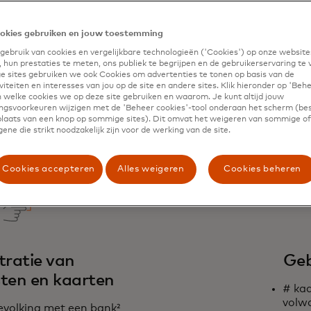
at stellen om betalingen te doen
 zich dat vertaalt in
okies gebruiken en jouw toestemming
ebruik
ebruik van cookies en vergelijkbare technologieën ('Cookies') op onze website
 hun prestaties te meten, ons publiek te begrijpen en de gebruikerservaring te 
 sites gebruiken we ook Cookies om advertenties te tonen op basis van de
iteiten en interesses van jou op de site en andere sites. Klik hieronder op 'Beh
 welke cookies we op deze site gebruiken en waarom. Je kunt altijd jouw
gsvoorkeuren wijzigen met de 'Beheer cookies'-tool onderaan het scherm (bes
angrijkste prestatie-ind
 plaats van een knop op sommige sites). Dit omvat het weigeren van sommige of 
ene die strikt noodzakelijk zijn voor de werking van de site.
Cookies accepteren
Alles weigeren
Cookies beheren
tratie van
Geb
ten en kaarten
# ka
volw
evolking met een bank
²