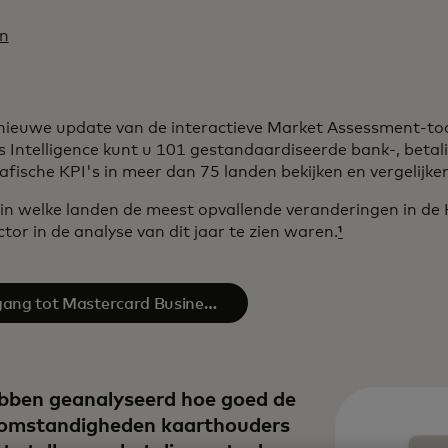
en
nieuwe update van de interactieve Market Assessment-to
s Intelligence kunt u 101 gestandaardiseerde bank-, betal
fische KPI's in meer dan 75 landen bekijken en vergelijke
in welke landen de meest opvallende veranderingen in de 
tor in de analyse van dit jaar te zien waren.
¹
ang tot Mastercard Business
Intelligence​
bben geanalyseerd hoe goed de
omstandigheden kaarthouders