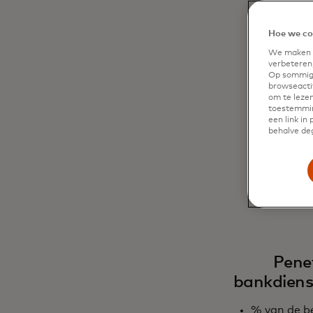
in sta
en hoe
Hoe we co
kaartg
We maken g
verbeteren,
Op sommige
browseactiv
om te lezen
toestemmin
Bel
een link in
behalve deg
Pene
bankdiens
% van de b