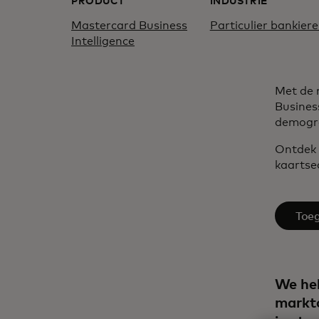
PRODUCT
INDUSTRIE
Mastercard Business
Particulier bankier
Intelligence​
Met de 
Busines
demogra
Ontdek 
kaartsec
Toeg
We he
markt