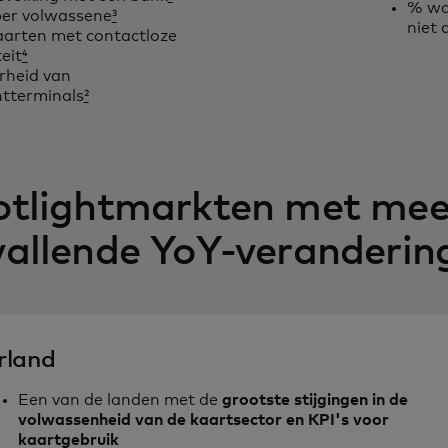
% wa
per volwassene
³
niet 
aarten met contactloze
eit
⁴
rheid van
tterminals
²
otlightmarkten met mee
allende YoY-veranderin
erland
Een van de landen met de
grootste stijgingen in de
volwassenheid van de kaartsector en KPI's voor
kaartgebruik