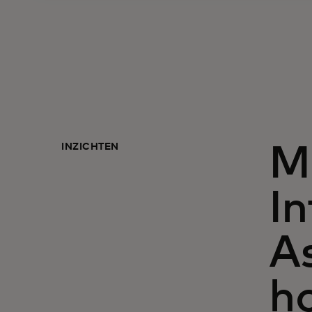
INZICHTEN
M
In
A
h