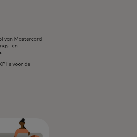
ol van Mastercard
ings- en
n.
KPI's voor de