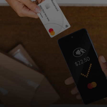
Voor jou
Voor bedrijven
Voor de wereld
Voor innovators
Nieuws en trends