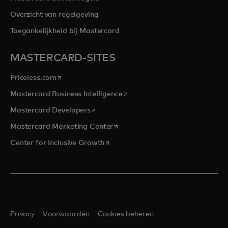
Overzicht van regelgeving
Toegankelijkheid bij Mastercard
MASTERCARD-SITES
opens in a new tab
Priceless.com
opens in a new tab
Mastercard Business Intelligence
opens in a new tab
Mastercard Developers
opens in a new tab
Mastercard Marketing Center
opens in a new tab
Center for Inclusive Growth
Privacy
Voorwaarden
Cookies beheren