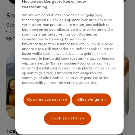
Hoe we cookies gebruiken en jouw
toestemming
Snelle weg naar opschalen
We maken gebruik van cookies en vergelijkbare
technologieën ('Cookies') op onze websites om ze te
Startups benutten ons wereldwijde netwerk, onze
verbeteren, hun prestaties te meten, ons publiek te
begrijpen en de gebruikerservaring te verbeteren. Op
samenwerkingsverbanden en fintech-oplossingen
sommige sites gebruiken we ook Cookies om
op hun weg naar schaalvergroting.
advertenties te tonen op basis van de
browseactiviteiten en interesses van jou op de site en
andere sites. Klik hieronder op 'Beheer cookies' om te
lezen welke cookies we op deze site gebruiken en
waarom. Je kunt altijd jouw toestemmingsvoorkeuren
wijzigen met de 'Beheer cookies'-tool onderaan het
scherm (beschikbaar als een link in plaats van een knop
op sommige sites). Dit omvat het weigeren van
sommige of alle Cookies, behalve degene die strikt
noodzakelijk zijn voor de werking van de site.
Cookies accepteren
Alles weigeren
Cookies beheren
Toegewijde ondersteuning