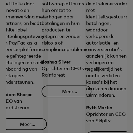
facilitatie door
softwareplatforms
de afrekenervaring
innovatie en
hun omzet te
met
samenwerking met
verhogen door
identiteitsgestuurde
partners, en biedt
betalingen in hun
betalingen,
white-label
producten te
waardoor
betealingsgateway-
integreren zonder
verkopers de
en PayFac-as-a-
risico's of
autorisatie- en
Service-platforms
complianceproblemen.
conversieratio's
die geïntegreerde
aanzienlijk kunnen
Joshua Silver
betalingen en snelle
verhogen en
Oprichter en CEO van
onboarding van
tegelijkertijd het
Rainforest
verkopers
aantal verlaten
ondersteunen.
kassa's bij het
afrekenen kunnen
Meer
Adam Sharpe
verminderen.
opens in a new tab
informatie
CEO van
Cardstream
Ryth Martin
Oprichter en CEO
van Skipify
Meer
opens in a new tab
informatie