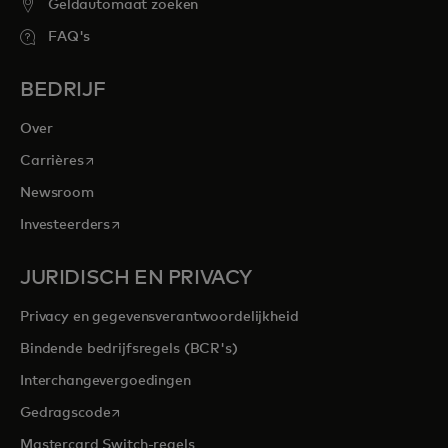
Geldautomaat zoeken
FAQ's
BEDRIJF
Over
opens in a new tab
Carrières
Newsroom
opens in a new tab
Investeerders
JURIDISCH EN PRIVACY
Privacy en gegevensverantwoordelijkheid
Bindende bedrijfsregels (BCR's)
Interchangevergoedingen
opens in a new tab
Gedragscode
Mastercard Switch-regels