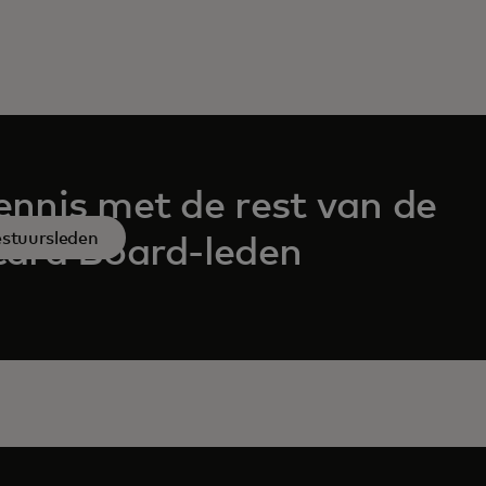
nnis met de rest van de
estuursleden
ard Board-leden