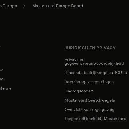
in Europa
Mastercard Europe Board
F
JURIDISCH EN PRIVACY
Privacy en
gegevensverantwoordelijkheid
opens in a new tab
s
Bindende bedrijfsregels (BCR's)
om
Interchangevergoedingen
opens in a new tab
rders
opens in a new tab
Gedragscode
Mastercard Switch-regels
Overzicht van regelgeving
Toegankelijkheid bij Mastercard