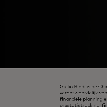
Giulio Rindi is de Ch
verantwoordelijk voor
financiële planning 
prestatietracking, fi