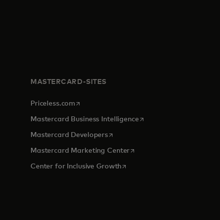
MASTERCARD-SITES
opens in a new tab
Priceless.com
opens in a new tab
Mastercard Business Intelligence
opens in a new tab
Mastercard Developers
opens in a new tab
Mastercard Marketing Center
opens in a new tab
Center for Inclusive Growth