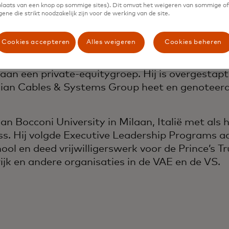
 plaats van een knop op sommige sites). Dit omvat het weigeren van sommige of 
ene die strikt noodzakelijk zijn voor de werking van de site.
fessionele carrière in Duitsland als accountant
Cookies accepteren
Alles weigeren
Cookies beheren
tot de Pirelli Group, waar hij Group Controller 
es & Systems en leiding gaf aan de financiële fu
aan een private-equitygroep. Hij is overgestap
an Cables & Systems Group heet en genoteerd
an Bocconi University in Milaan, Italië met als
ss. Hij volgde Executive Leadership Programs 
ol en deed vrijwilligerswerk voor de Prince’s T
ijk en andere organisaties in de VAE en de VS.