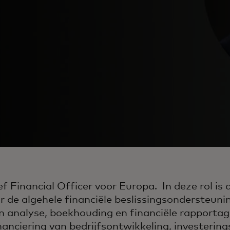
ief Financial Officer voor Europa. In deze rol is 
 de algehele financiële beslissingsondersteunin
en analyse, boekhouding en financiële rapportage
nanciering van bedrijfsontwikkeling, investerin