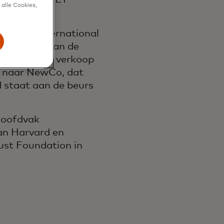
alle Cookies,
 bij BDO International
**Become** van de
nctie tot de verkoop
t naar NewCo, dat
 staat aan de beurs
 hoofdvak
aan Harvard en
rust Foundation in