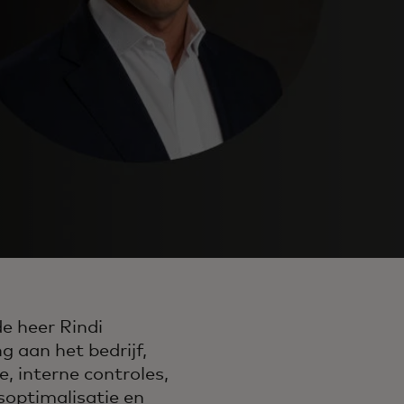
de heer Rindi
g aan het bedrijf,
, interne controles,
gsoptimalisatie en