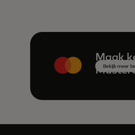
Maak ke
Bekijk meer b
Masterc