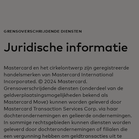
Voor jou
Voor bedrijven
GRENSOVERSCHRIJDENDE DIENSTEN
Juridische informatie
Voor de wereld
Mastercard en het cirkelontwerp zijn geregistreerde
Voor innovators
handelsmerken van Mastercard International
Incorporated. © 2024 Mastercard.
Grensoverschrijdende diensten (onderdeel van de
Nieuws en trends
geldverplaatsingsmogelijkheden bekend als
Mastercard Move) kunnen worden geleverd door
Mastercard Transaction Services Corp. via haar
dochterondernemingen en gelieerde ondernemingen.
In sommige rechtsgebieden kunnen diensten worden
geleverd door dochterondernemingen of filialen die
een vergunning hebben om geldtransacties uit te