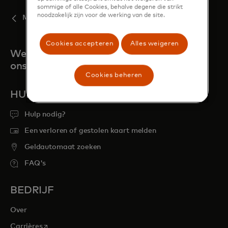
sommige of alle Cookies, behalve degene die strikt
noodzakelijk zijn voor de werking van de site.
Mastercard Move
Cookies accepteren
Alles weigeren
We zijn er altijd voor je als je
ons nodig hebt
Cookies beheren
HULP NODIG?
Hulp nodig?
Een verloren of gestolen kaart melden
Geldautomaat zoeken
FAQ's
BEDRIJF
Over
opens in a new tab
Carrières