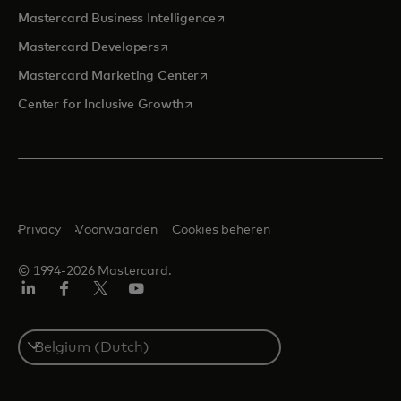
opens in a new tab
Mastercard Business Intelligence
opens in a new tab
Mastercard Developers
opens in a new tab
Mastercard Marketing Center
opens in a new tab
Center for Inclusive Growth
Privacy
Voorwaarden
Cookies beheren
© 1994-2026 Mastercard.
Linkedin
Facebook
Twitter/X
YouTube
Select
a
country