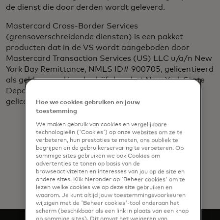
de dienst die door derden wordt geleverd.​
Mastercard Cross-Border Services
(grensoverschreidende diensten) is een pakket
producten dat in de VS wordt aangeboden door
Mastercard Transaction Services (US) LLC u/a/n New
York Bay Remittance, NMLS ID# 900705, gelicentieerd
als geldovermakingsbedrijf door het New York State
Department of Financial Services, of via haar
gelicentieerde dochterondernemingen. ​
Hoe we cookies gebruiken en jouw
toestemming
We maken gebruik van cookies en vergelijkbare
technologieën ('Cookies') op onze websites om ze te
verbeteren, hun prestaties te meten, ons publiek te
begrijpen en de gebruikerservaring te verbeteren. Op
sommige sites gebruiken we ook Cookies om
advertenties te tonen op basis van de
browseactiviteiten en interesses van jou op de site en
andere sites. Klik hieronder op 'Beheer cookies' om te
lezen welke cookies we op deze site gebruiken en
waarom. Je kunt altijd jouw toestemmingsvoorkeuren
wijzigen met de 'Beheer cookies'-tool onderaan het
scherm (beschikbaar als een link in plaats van een knop
op sommige sites). Dit omvat het weigeren van