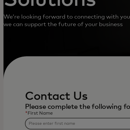
We’re looking forward to connecting with you
we can support the future of your business
Contact Us
Please complete the following f
*
First Name