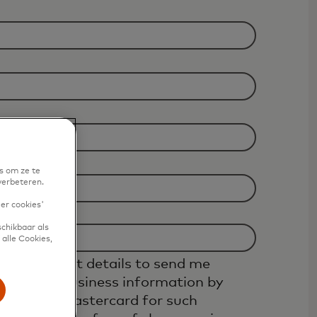
s om ze te
verbeteren.
eer cookies'
chikbaar als
alle Cookies,
se my contact details to send me
r topical business information by
tacted by Mastercard for such