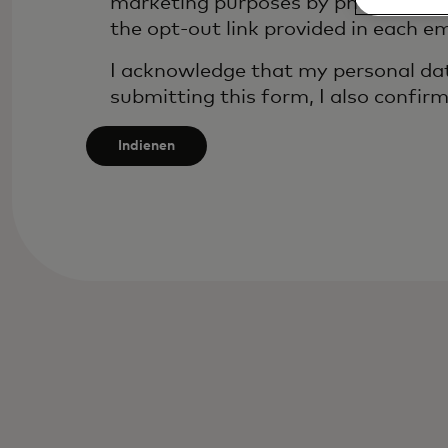
marketing purposes by phone. I und
after
the opt-out link provided in each em
3
characters.
I acknowledge that my personal dat
submitting this form, I also confir
Indienen