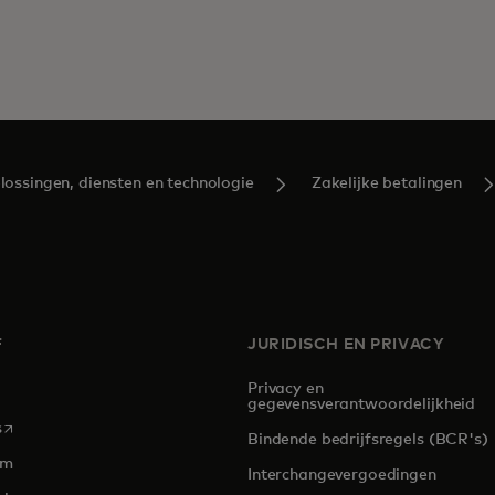
ossingen, diensten en technologie
Zakelijke betalingen
F
JURIDISCH EN PRIVACY
Privacy en
gegevensverantwoordelijkheid
opens in a new tab
s
Bindende bedrijfsregels (BCR's)
om
Interchangevergoedingen