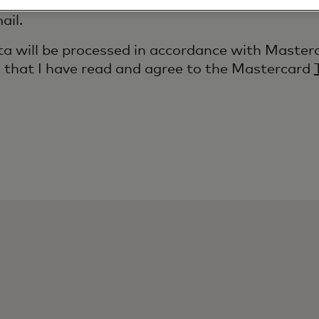
erstand that I am free to withdraw my consent 
ail.
a will be processed in accordance with Master
m that I have read and agree to the Mastercard