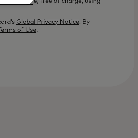
at any time, free of charge, using
card’s
Global Privacy Notice
. By
Terms of Use
.