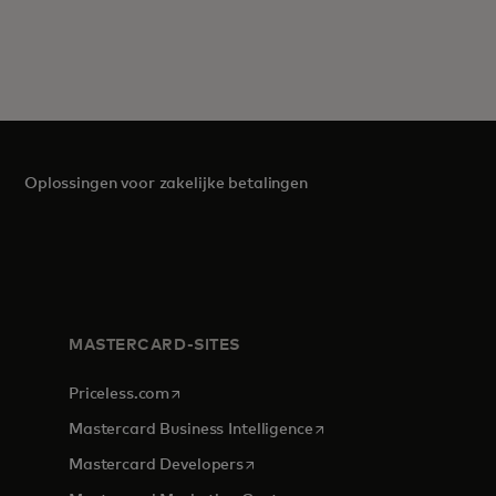
Oplossingen voor zakelijke betalingen
MASTERCARD-SITES
opens in a new tab
Priceless.com
opens in a new tab
Mastercard Business Intelligence
opens in a new tab
Mastercard Developers