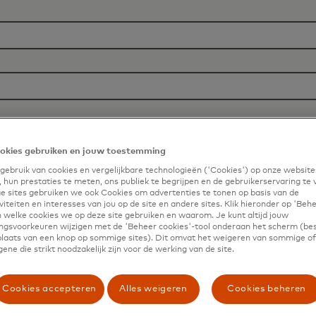
okies gebruiken en jouw toestemming
ebruik van cookies en vergelijkbare technologieën ('Cookies') op onze website
 hun prestaties te meten, ons publiek te begrijpen en de gebruikerservaring te 
 sites gebruiken we ook Cookies om advertenties te tonen op basis van de
iteiten en interesses van jou op de site en andere sites. Klik hieronder op 'Beh
 welke cookies we op deze site gebruiken en waarom. Je kunt altijd jouw
gsvoorkeuren wijzigen met de 'Beheer cookies'-tool onderaan het scherm (bes
 plaats van een knop op sommige sites). Dit omvat het weigeren van sommige of 
ene die strikt noodzakelijk zijn voor de werking van de site.
al Inc. and its affiliates ('Mastercard') may u
 products, services and events, as well as othe
Cookies accepteren
Alles weigeren
Cookies beheren
umber, I confirm that I am also happy to be con