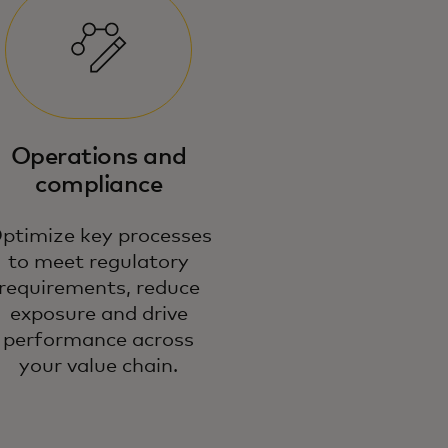
r comprehensive, data-driven
thods identify and mitigate
Operations and
sks, from cyber threats to credit
d operations.
compliance
ptimize key processes
to meet regulatory
requirements, reduce
exposure and drive
performance across
your value chain.