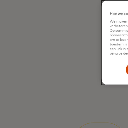
Hoe we co
We maken g
verbeteren,
Op sommige
browseactiv
om te lezen
toestemmin
een link in
behalve deg