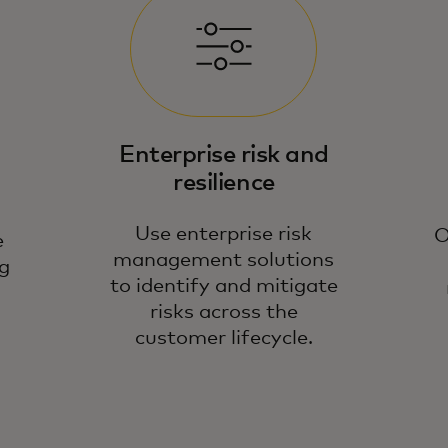
Ou
me
Enterprise risk and
ri
resilience
an
Use enterprise risk
O
e
management solutions
g
to identify and mitigate
risks across the
customer lifecycle.