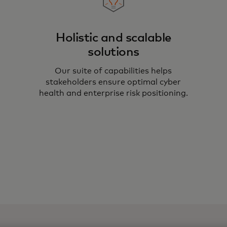
Holistic and scalable
solutions
Ma
Our suite of capabilities helps
an
stakeholders ensure optimal cyber
ex
health and enterprise risk positioning.
yo