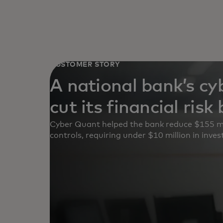
CUSTOMER STORY
A national bank’s cy
cut its financial risk
Cyber Quant helped the bank reduce $155 mill
controls, requiring under $10 million in inve