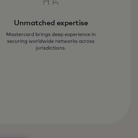
Unmatched expertise
Mastercard brings deep experience in
stercard’s advanced technology
securing worldwide networks across
d hands-on expertise reduce
jurisdictions.
posure, build trust and protect
ur customers.