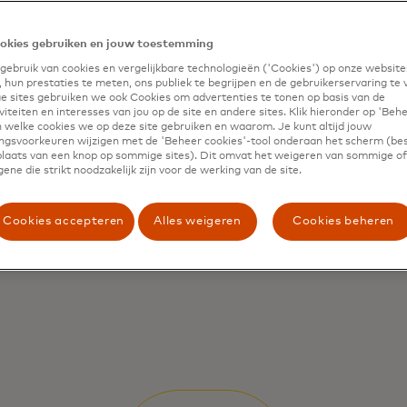
okies gebruiken en jouw toestemming
ebruik van cookies en vergelijkbare technologieën ('Cookies') op onze website
 hun prestaties te meten, ons publiek te begrijpen en de gebruikerservaring te 
 sites gebruiken we ook Cookies om advertenties te tonen op basis van de
iteiten en interesses van jou op de site en andere sites. Klik hieronder op 'Beh
 welke cookies we op deze site gebruiken en waarom. Je kunt altijd jouw
gsvoorkeuren wijzigen met de 'Beheer cookies'-tool onderaan het scherm (bes
 plaats van een knop op sommige sites). Dit omvat het weigeren van sommige of 
ene die strikt noodzakelijk zijn voor de werking van de site.
Cookies accepteren
Alles weigeren
Cookies beheren