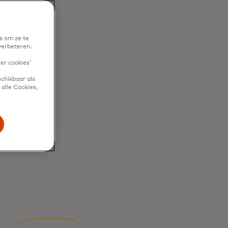
s om ze te
verbeteren.
eer cookies'
chikbaar als
alle Cookies,