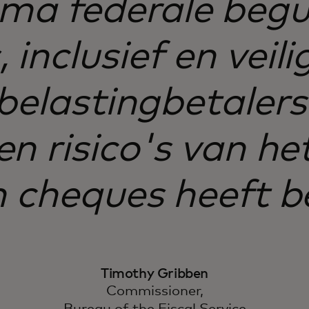
ma federale begu
 inclusief en veili
 belastingbetaler
en risico's van he
n cheques heeft b
Timothy Gribben
Commissioner,