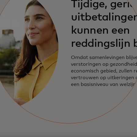
Tijdige, geri
uitbetalinge
kunnen een
reddingslijn 
aan burgers 
Omdat samenlevingen blij
verstoringen op gezondheids
economisch gebied, zullen r
vertrouwen op uitkeringen
een basisniveau van welzijn