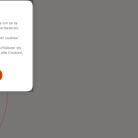
s om ze te
verbeteren.
eer cookies'
chikbaar als
alle Cookies,