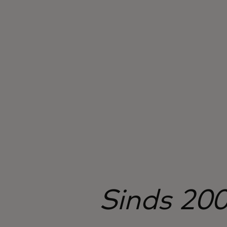
inclusie, kortere verwerkingsduur en
voordelen op het gebied van kosten en
toegevoegde waarde.
Sinds 200