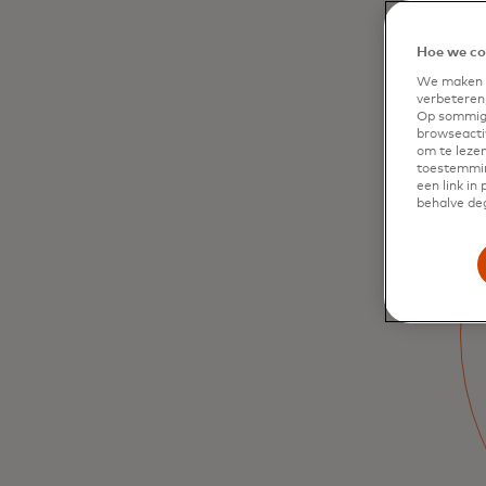
Hoe we co
We maken g
verbeteren,
Op sommige
browseactiv
om te lezen
De digitale revolutie
toestemmin
een link in
behalve deg
van
overheidsbetalingen
is hier
Door uitbetalingen te digitaliseren, zorgen
we ervoor dat uitkeringen efficiënt worden
verstrekt en eenvoudig voor uiteenlopende
doeleinden door burgers kunnen worden
gebruikt — met meer transparantie en