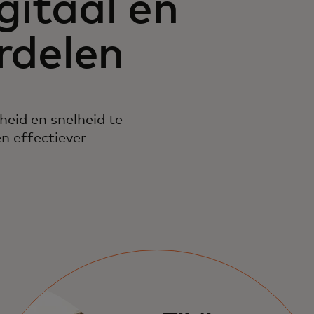
gitaal en
erdelen
eid en snelheid te
en effectiever