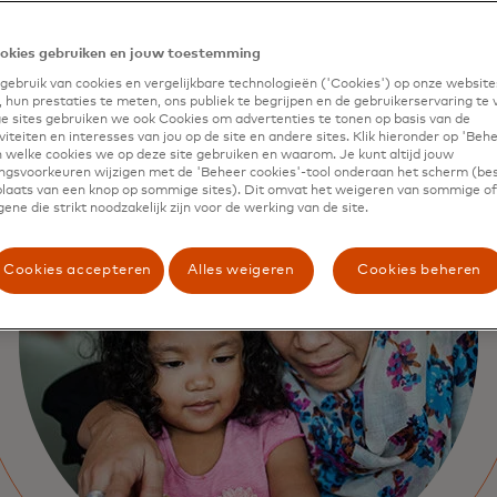
okies gebruiken en jouw toestemming
ebruik van cookies en vergelijkbare technologieën ('Cookies') op onze website
 hun prestaties te meten, ons publiek te begrijpen en de gebruikerservaring te 
 sites gebruiken we ook Cookies om advertenties te tonen op basis van de
iteiten en interesses van jou op de site en andere sites. Klik hieronder op 'Beh
 welke cookies we op deze site gebruiken en waarom. Je kunt altijd jouw
gsvoorkeuren wijzigen met de 'Beheer cookies'-tool onderaan het scherm (bes
 plaats van een knop op sommige sites). Dit omvat het weigeren van sommige of 
ene die strikt noodzakelijk zijn voor de werking van de site.
Cookies accepteren
Alles weigeren
Cookies beheren