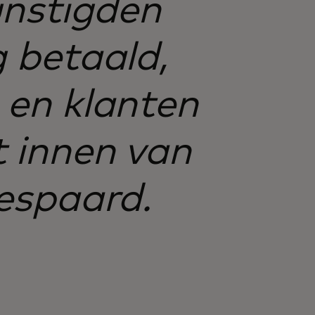
nstigden
g betaald,
s en klanten
t innen van
espaard.