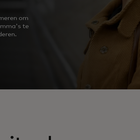
rmeren om
ramma's te
deren.