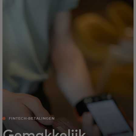
Voor jou
Voor bedrijven
Voor de wereld
Voor innovators
Nieuws en trends
FINTECH-BETALINGEN
Gemakkelijk