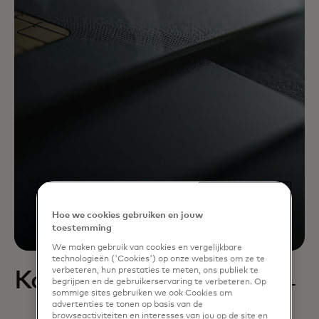
Hoe we cookies gebruiken en jouw
toestemming
We maken gebruik van cookies en vergelijkbare
technologieën ('Cookies') op onze websites om ze te
verbeteren, hun prestaties te meten, ons publiek te
Kaarten uitgeven
begrijpen en de gebruikerservaring te verbeteren. Op
sommige sites gebruiken we ook Cookies om
advertenties te tonen op basis van de
browseactiviteiten en interesses van jou op de site en