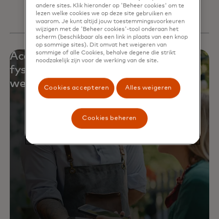
andere sites. Klik hieronder op 'Beheer cookies' om te
lezen welke cookies we op deze site gebruiken en
waarom. Je kunt altijd jouw toestemmingsvoorkeuren
wijzigen met de 'Beheer cookies'-tool onderaan het
scherm (beschikbaar als een link in plaats van een knop
op sommige sites). Dit omvat het weigeren van
Accepteer betalingen online of
sommige of alle Cookies, behalve degene die strikt
noodzakelijk zijn voor de werking van de site.
fysiek, via verschillende kanalen en
wereldwijd
Cookies accepteren
Alles weigeren
Cookies beheren