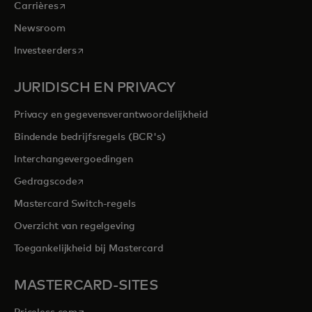
opens in a new tab
Carrières
Newsroom
opens in a new tab
Investeerders
JURIDISCH EN PRIVACY
Privacy en gegevensverantwoordelijkheid
Bindende bedrijfsregels (BCR's)
Interchangevergoedingen
opens in a new tab
Gedragscode
Mastercard Switch-regels
Overzicht van regelgeving
Toegankelijkheid bij Mastercard
MASTERCARD-SITES
opens in a new tab