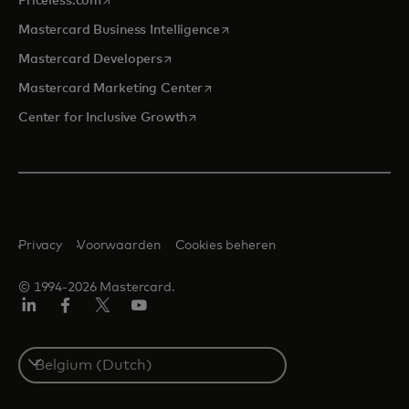
Priceless.com
opens in a new tab
Mastercard Business Intelligence
opens in a new tab
Mastercard Developers
opens in a new tab
Mastercard Marketing Center
opens in a new tab
Center for Inclusive Growth
Privacy
Voorwaarden
Cookies beheren
© 1994-2026 Mastercard.
Linkedin
Facebook
Twitter/X
YouTube
Select
a
country