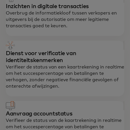
Inzichten in digitale transacties
Overbrug de informatiekloof tussen verkopers en
uitgevers bij de autorisatie om meer legitieme
transacties goed te keuren.
Dienst voor verificatie van
identiteitskenmerken
Verifieer de status van een kaartrekening in realtime
Het realiseren van een veilige, naadloze
om het succespercentage van betalingen te
gebruikerservaring bij elke interactie
verhogen, zonder negatieve financiële gevolgen of
binnen de digitale economie.
onterechte afwijzingen.
Aanvraag accountstatus
Verifieer de status van de kaartrekening in realtime
om het succespercentage van betalingen te