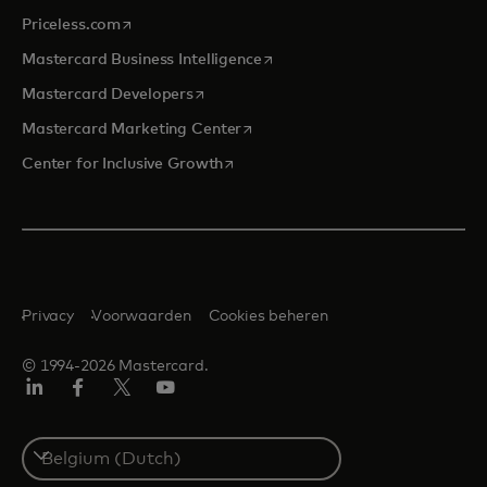
opens in a new tab
Priceless.com
opens in a new tab
Mastercard Business Intelligence
opens in a new tab
Mastercard Developers
opens in a new tab
Mastercard Marketing Center
opens in a new tab
Center for Inclusive Growth
Privacy
Voorwaarden
Cookies beheren
© 1994-2026 Mastercard.
Linkedin
Facebook
Twitter/X
YouTube
Select
a
country