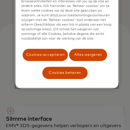
browseactiviteiten en interesses van jou op de site en
andere sites. Klik hieronder op 'Beheer cookies' om te
lezen welke cookies we op deze site gebruiken en
waarom. Je kunt altijd jouw toestemmingsvoorkeuren
wijzigen met de 'Beheer cookies'-tool onderaan het
scherm (beschikbaar als een link in plaats van een knop
op sommige sites). Dit omvat het weigeren van
sommige of alle Cookies, behalve degene die strikt
noodzakelijk zijn voor de werking van de site.
Cookies accepteren
Alles weigeren
Cookies beheren
Slimme interface
EMV® 3DS-gegevens helpen verkopers en uitgevers