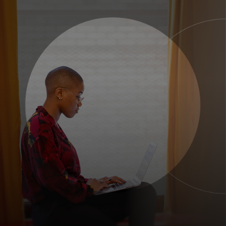
Voor jou
Voor bedrijven
Voor de wereld
Voor innovators
Nieuws en trends