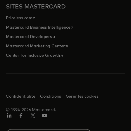
SITES MASTERCARD
s’ouvre dans un nouvel onglet
Priceless.com
s’ouvre dans un nouvel onglet
Mastercard Business Intelligence
s’ouvre dans un nouvel onglet
Mastercard Developers
s’ouvre dans un nouvel onglet
Mastercard Marketing Center
s’ouvre dans un nouvel onglet
Center for Inclusive Growth
Confidentialité
Conditions
Gérer les cookies
© 1994-2026 Mastercard.
LinkedIn
Facebook
Twitter/X
YouTube