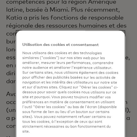
compétences pour la région Amérique
latine, basée à Miami. Plus récemment,
Katia a pris les fonctions de responsable
régionale des ressources humaines et des
compétences pour l’Europe, au sein du
bureau londonien de Mastercard. Tout au
Utilisation des cookies et consentement
long de sa carrière, elle a joué un rôle
Nous utilisons des cookies et des technologies
essentiel dans la croissance de l’entreprise,
similaires ("cookies") sur nos sites web pour les
améliorer, mesurer leurs performances, comprendre
en menant l’expansion du marché et en
notre audience et améliorer l'expérience utilisateur.
dirigeant la transformation structurelle
Sur certains sites, nous utilisons également des cookies
pour afficher des publicités basées sur les activités de
dans toutes les régions.
navigation et les intérêts des utilisateurs sur notre site
et sur d'autres sites. Cliquez sur "Gérer les cookies" ci-
dessous pour savoir quels cookies nous utilisons sur ce
Avant de rejoindre Mastercard, Katia a
site et pourquoi. Vous pouvez toujours modifier vos
occupé des postes de direction chez Isban
préférences en matière de consentement en utilisant
l'outil "Gérer les cookies" au bas de l'écran (disponible
(une filiale du groupe Santander au Brésil),
sous forme de lien au lieu d'un bouton sur certains
a passé près de dix ans chez Citi Brésil et a
sites). Vous pouvez notamment refuser certains ou
tous les cookies, à l'exception de ceux qui sont
commencé sa carrière chez KPMG.
strictement nécessaires au bon fonctionnement du
site.