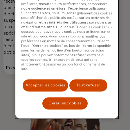
« appareils
recevez des
améliorer, mesurer leurs performances, comprendre
mémorisés » et
alertes en cas
notre audience et améliorer l'expérience utilisateur.
passez
d’activité
Sur certains sites, nous utilisons également des cookies
pour afficher des publicités basées sur les activités de
rapidement au
suspecte et
navigation et les intérêts des utilisateurs sur notre site
Paiement.
access à un
et sur d'autres sites. Cliquez sur "Gérer les cookies" ci-
dessous pour savoir quels cookies nous utilisons sur ce
spécialiste en
site et pourquoi. Vous pouvez toujours modifier vos
résolution grâce
préférences en matière de consentement en utilisant
à cet avantage
l'outil "Gérer les cookies" au bas de l'écran (disponible
sous forme de lien au lieu d'un bouton sur certains
optionnel.
sites). Vous pouvez notamment refuser certains ou
tous les cookies, à l'exception de ceux qui sont
strictement nécessaires au bon fonctionnement du
En savoir
En savoir
site.
s’ouvre dans un nouvel onglet
plus
plus
Accepter les cookies
Tout refuser
Gérer les cookies