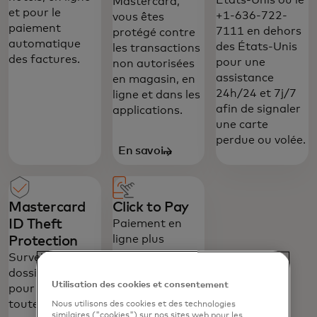
États-Unis ou le
Mastercard,
et pour le
+1-636-722-
vous êtes
paiement
7111 en dehors
protégé contre
automatique
des États-Unis
les transactions
des factures.
pour une
non autorisées
assistance
en magasin, en
24h/24 et 7j/7
ligne et dans les
afin de signaler
applications.
une carte
perdue ou volée.
En savoir
plus
Mastercard
Click to Pay
ID Theft
Paiement en
ligne plus
Protection
sécurisé.
Surveillez votre
Inscrivez-vous
dossier de crédit
une fois,
Utilisation des cookies et consentement
pour détecter
sélectionnez
toute fraude,
Nous utilisons des cookies et des technologies
similaires ("cookies") sur nos sites web pour les