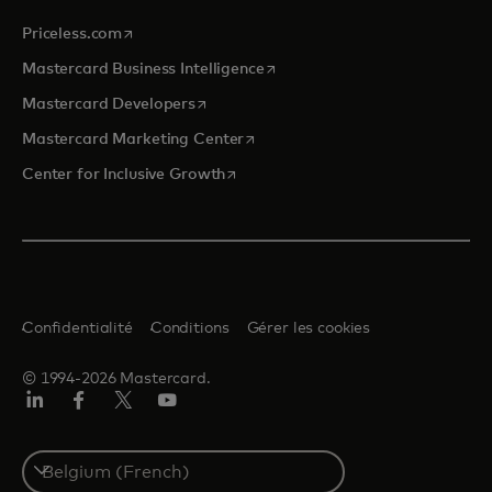
s’ouvre dans un nouvel onglet
Priceless.com
s’ouvre dans un nouvel onglet
Mastercard Business Intelligence
s’ouvre dans un nouvel onglet
Mastercard Developers
s’ouvre dans un nouvel onglet
Mastercard Marketing Center
s’ouvre dans un nouvel onglet
Center for Inclusive Growth
Confidentialité
Conditions
Gérer les cookies
© 1994-2026 Mastercard.
LinkedIn
Facebook
Twitter/X
YouTube
Select
a