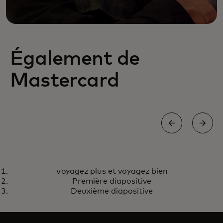
Également de
Mastercard
WORLD DEBIT MASTERCARD
Voyagez plus et voyagez bien
Voyagez plus et voyagez bien
En savoir plus
Première diapositive
Deuxième diapositive