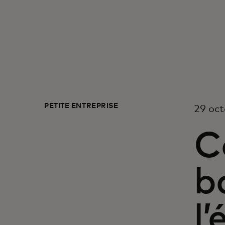
PETITE ENTREPRISE
29 oc
C
b
l