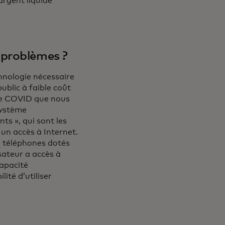
argent liquide
 problèmes ?
chnologie nécessaire
blic à faible coût
 le COVID que nous
système
ts », qui sont les
 un accès à Internet.
e téléphones dotés
isateur a accès à
capacité
lité d’utiliser