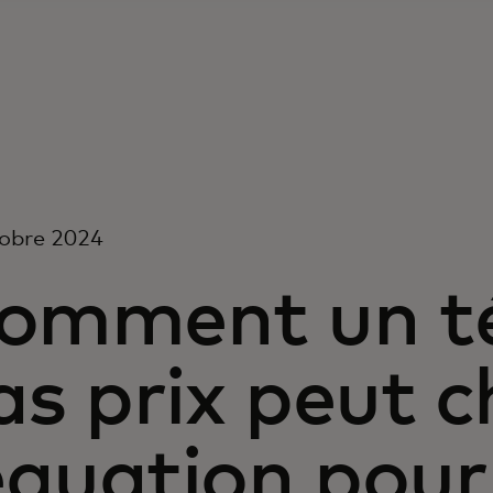
tobre 2024
omment un té
as prix peut 
’équation pour