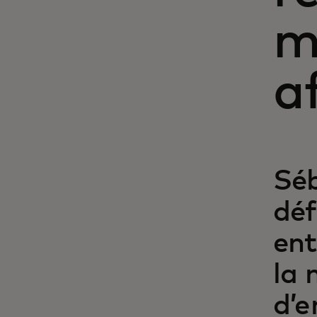
m
a
Séb
déf
ent
la 
d’e