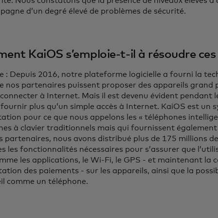
rité. Nous constatons que la présence de niveaux élevés d’
pagne d’un degré élevé de problèmes de sécurité.
nt KaiOS s’emploie-t-il à résoudre ces
e : Depuis 2016, notre plateforme logicielle a fourni la te
e nos partenaires puissent proposer des appareils grand pu
 connecter à Internet. Mais il est devenu évident pendant
 fournir plus qu’un simple accès à Internet. KaiOS est un 
tation pour ce que nous appelons les « téléphones intelligen
es à clavier traditionnels mais qui fournissent également
s partenaires, nous avons distribué plus de 175 millions d
s les fonctionnalités nécessaires pour s’assurer que l’util
mme les applications, le Wi-Fi, le GPS - et maintenant la 
ation des paiements - sur les appareils, ainsi que la possibi
eil comme un téléphone.