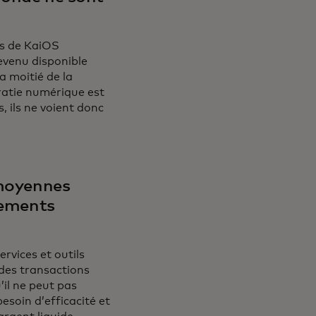
hes de KaiOS
evenu disponible
a moitié de la
ératie numérique est
, ils ne voient donc
 moyennes
iements
rvices et outils
 des transactions
’il ne peut pas
esoin d’efficacité et