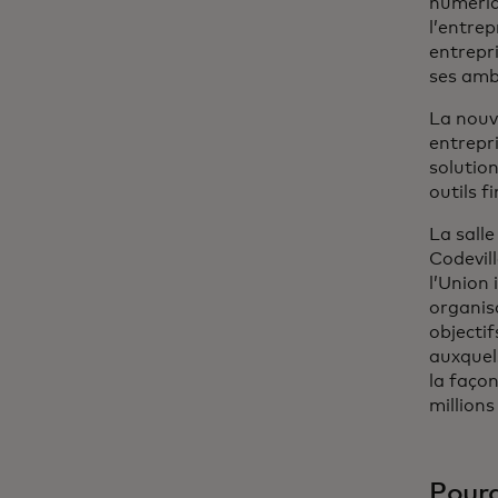
numériqu
l’entre
entrepri
ses amb
La nouve
entrepri
solutio
outils f
La sall
Codevill
l’Union
organisa
objectif
auxquel
la faço
million
Pourq