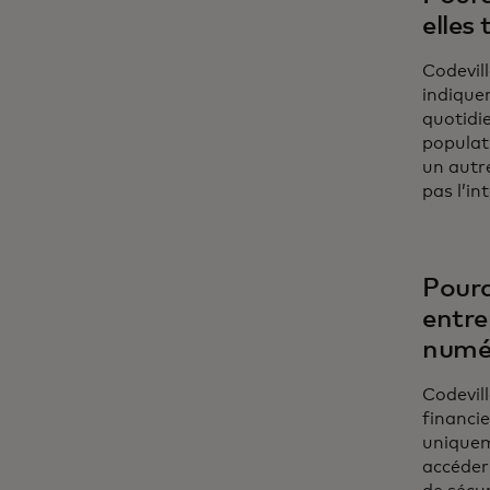
elles
Codevill
indique
quotidie
populati
un autre
pas l’in
Pourq
entre
numér
Codevill
financie
uniqueme
accéder 