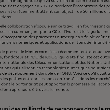
e, en imaginant ce qui va suivre en fonction de ce qui est 
prise s’est engagée en 2020 à accélérer l’acceptation des 
ses, et a récemment atteint son objectif de 50 millions d’i
itions.
lle collaboration s’appuie sur ce travail, en fournissant a
ses, en commençant par la Côte d’Ivoire et le Nigeria, une
n d’acceptation des paiements numériques à faible coût et
inanciers numériques et applications de littératie financièr
e de presse de Mastercard s’est récemment entretenue av
e, fondateur et PDG de KaiOS, qui a été finaliste cet aut
 internationale des télécommunications et des Nations Uni
tions qui utilisent les technologies numériques pour aider
s de développement durable de l’ONU. Voici ce qu’il avait à 
s les petites entreprises sont confrontées dans les march
n dont le partenariat peut apporter la promesse de l’éco
s d’entrepreneurs à travers le monde.
uoi des milliards de personnes dans le 