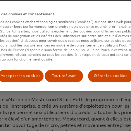
rter vos gains durement gagnés en espèces. Acheter les b
n des cookies et consentement
fices d’aujourd’hui. Ne pas être admissible au financement
ons des cookies et des technologies similaires ("cookies") sur nos sites web pour
treprise parce que vous n’avez pas de cote de crédit. Ces 
 mesurer leurs performances, comprendre notre audience et améliorer l'expéri
. Sur certains sites, nous utilisons également des cookies pour afficher des publi
de beaucoup trop de propriétaires d’entreprises informelle
vités de navigation et les intérêts des utilisateurs sur notre site et sur d'autres 
nnes entreprises dans les marchés émergents, où le fossé
les cookies" ci-dessous pour savoir quels cookies nous utilisons sur ce site et p
s qui peuvent se connecter à Internet et celles qui ne le 
ours modifier vos préférences en matière de consentement en utilisant l'outil 
 bas de l'écran (disponible sous forme de lien au lieu d'un bouton sur certains s
sse de se creuser.
mment refuser certains ou tous les cookies, à l'exception de ceux qui sont str
 au bon fonctionnement du site.
i n’ont pas accès au monde numérique d’aujourd’hui perd
ion et de prospérité, sans parler de la stabilité économiq
s’ouvre dans un nouvel onglet
astercard et
KaiOS
, une plateforme technologique déd
Accepter les cookies
Tout refuser
Gérer les cookies
lusion numérique et financière, vise à combler ce fossé et à
e mondiale qui donne à chacun les moyens d’agir.
un vétéran de Mastercard Start Path, le programme d’e
 de l’entreprise, a créé un système d’exploitation pour le
ents qui permet aux utilisateurs d’accéder à toutes les prin
prix élevé d’un smartphone. Mastercard, quant à elle, s’e
ecter davantage de micro, petites et moyennes entreprise