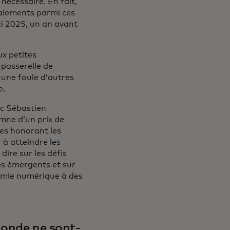
nécessaire. En fait,
paiements parmi ces
ci 2025, un an avant
ux petites
 passerelle de
 une foule d’autres
e.
ec Sébastien
omne d’un prix de
es honorant les
 à atteindre les
dire sur les défis
és émergents et sur
nomie numérique à des
monde ne sont-