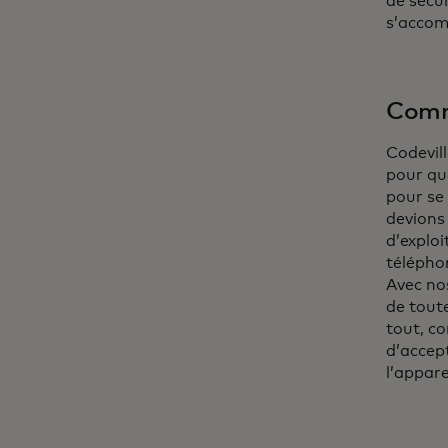
de sécu
s’accom
Comme
Codevill
pour qu
pour se
devions
d’exploi
téléphon
Avec no
de toute
tout, co
d’accept
l’appar