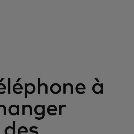
léphone à
changer
 des