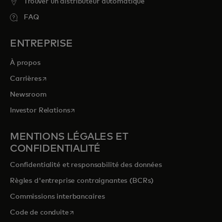
Trouver un distributeur automatique
FAQ
ENTREPRISE
À propos
s’ouvre dans un nouvel onglet
Carrières
Newsroom
s’ouvre dans un nouvel onglet
Investor Relations
MENTIONS LÉGALES ET
CONFIDENTIALITÉ
Confidentialité et responsabilité des données
Règles d'entreprise contraignantes (BCRs)
Commissions interbancaires
s’ouvre dans un nouvel onglet
Code de conduite