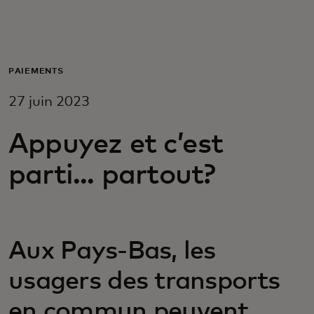
Pour vous
Pour les entreprises
PAIEMENTS
27 juin 2023
Pour le monde
Appuyez et c’est
Pour les innovateurs
parti... partout?
Actualités et tendances
Aux Pays-Bas, les
usagers des transports
en commun peuvent