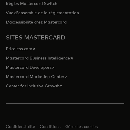
Règles Mastercard Switch
Vue d'ensemble de la réglementation
L'accessibilité chez Mastercard
SITES MASTERCARD
s’ouvre dans un nouvel onglet
Priceless.com
s’ouvre dans un nouvel onglet
Mastercard Business Intelligence
s’ouvre dans un nouvel onglet
Mastercard Developers
s’ouvre dans un nouvel onglet
Mastercard Marketing Center
s’ouvre dans un nouvel onglet
Center for Inclusive Growth
Confidentialité
Conditions
Gérer les cookies