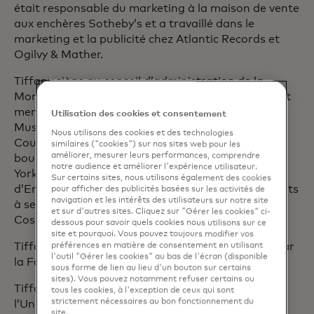
était responsable du marketing à la maison de vente
aux enchères Sotheby’s et a travaillé dans le
marketing et la publicité chez Atlantic Records et
Ogilvy & Mather.
Tiffany siège au conseil d’administration de la
Monster Beverage Corporation. Elle est également
membre du conseil d’administration du Children’s
Utilisation des cookies et consentement
Museum of Manhattan. Tiffany est membre du
Nous utilisons des cookies et des technologies
Council on Foreign Relations et titulaire d’une
similaires ("cookies") sur nos sites web pour les
améliorer, mesurer leurs performances, comprendre
bourse David Rockefeller au Partnership for New
notre audience et améliorer l'expérience utilisateur.
York City. Elle est fondatrice et propriétaire
Sur certains sites, nous utilisons également des cookies
d’Empower Cocktails, une marque de cocktails prêts
pour afficher des publicités basées sur les activités de
navigation et les intérêts des utilisateurs sur notre site
à servir qui vend et promeut l’Empower
et sur d'autres sites. Cliquez sur "Gérer les cookies" ci-
Cosmopolitan Martini.
dessous pour savoir quels cookies nous utilisons sur ce
site et pourquoi. Vous pouvez toujours modifier vos
Tiffany a été nommée légende du droit en 2025 par
préférences en matière de consentement en utilisant
l'outil "Gérer les cookies" au bas de l'écran (disponible
la Fondation Burton.
sous forme de lien au lieu d'un bouton sur certains
sites). Vous pouvez notamment refuser certains ou
Tiffany est titulaire d’un baccalauréat ès arts de
tous les cookies, à l'exception de ceux qui sont
strictement nécessaires au bon fonctionnement du
l’Université Duke et d’un doctorat en droit de la
site.