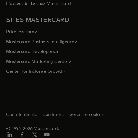
L'accessibilité chez Mastercard
SITES MASTERCARD
s’ouvre dans un nouvel onglet
Priceless.com
s’ouvre dans un nouvel onglet
Mastercard Business Intelligence
s’ouvre dans un nouvel onglet
Mastercard Developers
s’ouvre dans un nouvel onglet
Mastercard Marketing Center
s’ouvre dans un nouvel onglet
Center for Inclusive Growth
Confidentialité
Conditions
Gérer les cookies
© 1994-2026 Mastercard.