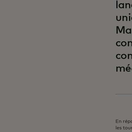
lan
uni
Mas
com
con
mé
En répo
les tou