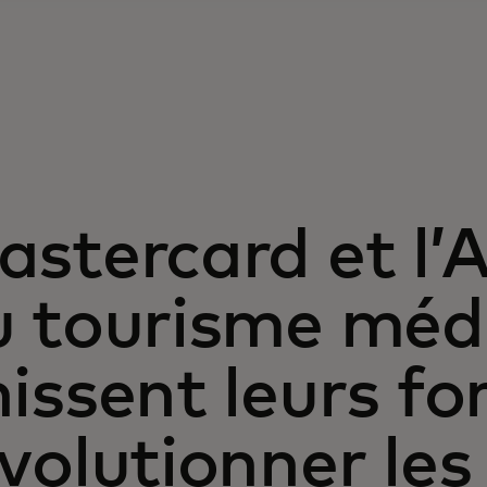
stercard et l’
u tourisme méd
issent leurs fo
volutionner le