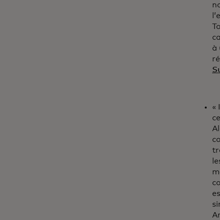
n
l’
To
ca
à 
ré
Su
« 
ce
A
co
tr
le
m
co
es
si
Ar