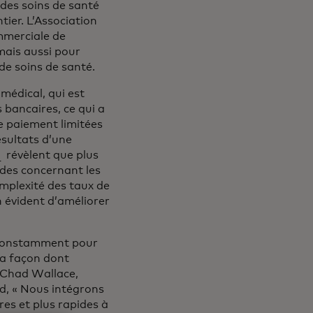
 des soins de santé
tier. L’Association
ommerciale de
mais aussi pour
 de soins de santé.
 médical, qui est
 bancaires, ce qui a
e paiement limitées
ésultats d’une
ouvre dans un nouvel onglet
révèlent que plus
udes concernant les
mplexité des taux de
 évident d’améliorer
 constamment pour
la façon dont
é Chad Wallace,
d, « Nous intégrons
es et plus rapides à