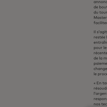
annoncé
de bout
du tour
Masterc
facilit
Il s’ag
restée 
entraî
pour le
récent
de la m
paiemen
change 
le pro
« En t
résoudr
l’argen
respon
nos tec