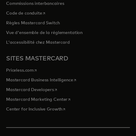
Commissions interbancaires
s’ouvre dans un nouvel onglet
Code de conduite
Règles Mastercard Switch
Vue d'ensemble de la réglementation
L'accessibilité chez Mastercard
SITES MASTERCARD
s’ouvre dans un nouvel onglet
Priceless.com
s’ouvre dans un nouvel onglet
Mastercard Business Intelligence
s’ouvre dans un nouvel onglet
Mastercard Developers
s’ouvre dans un nouvel onglet
Mastercard Marketing Center
s’ouvre dans un nouvel onglet
Center for Inclusive Growth