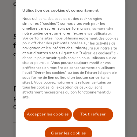
consommateurs
Utilisation des cookies et consentement
Nous utilisons des cookies et des technologies
similaires ("cookies") sur nos sites web pour les
améliorer, mesurer leurs performances, comprendre
notre audience et améliorer l'expérience utilisateur.
S'unir contre la
Sur certains sites, nous utilisons également des cookies
pour afficher des publicités basées sur les activités de
fraude de compte à
navigation et les intérêts des utilisateurs sur notre site
compte
et sur d'autres sites. Cliquez sur "Gérer les cookies" ci-
dessous pour savoir quels cookies nous utilisons sur ce
site et pourquoi. Vous pouvez toujours modifier vos
préférences en matière de consentement en utilisant
l'outil "Gérer les cookies" au bas de l'écran (disponible
sous forme de lien au lieu d'un bouton sur certains
sites). Vous pouvez notamment refuser certains ou
Prévenir la fraude de
tous les cookies, à l'exception de ceux qui sont
strictement nécessaires au bon fonctionnement du
paiement des
site.
entreprises
Accepter les cookies
Tout refuser
Gérer les cookies