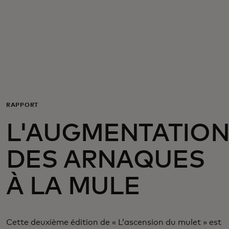
Pour vous
Pour les entreprises
Pour le monde
RAPPORT
Pour les innovateurs
L'AUGMENTATIO
Actualités et tendances
DES ARNAQUES
À LA MULE
Cette deuxième édition de « L’ascension du mulet » est