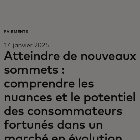
Pour vous
Pour les entreprises
PAIEMENTS
14 janvier 2025
Pour le monde
Atteindre de nouveaux
sommets :
Pour les innovateurs
comprendre les
Actualités et tendances
nuances et le potentiel
des consommateurs
fortunés dans un
marché en évolution