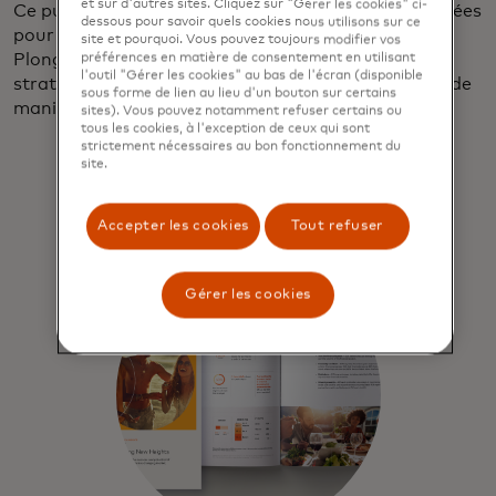
et sur d'autres sites. Cliquez sur "Gérer les cookies" ci-
Ce public influent présente des opportunités inégalées
dessous pour savoir quels cookies nous utilisons sur ce
pour les marques prêtes à s’adapter et à innover.
site et pourquoi. Vous pouvez toujours modifier vos
Plongez dans nos conclusions pour découvrir des
préférences en matière de consentement en utilisant
l'outil "Gérer les cookies" au bas de l'écran (disponible
stratégies concrètes pour engager le marché riche de
sous forme de lien au lieu d'un bouton sur certains
manière significative et avant-gardiste.
sites). Vous pouvez notamment refuser certains ou
tous les cookies, à l'exception de ceux qui sont
strictement nécessaires au bon fonctionnement du
site.
Accepter les cookies
Tout refuser
Gérer les cookies