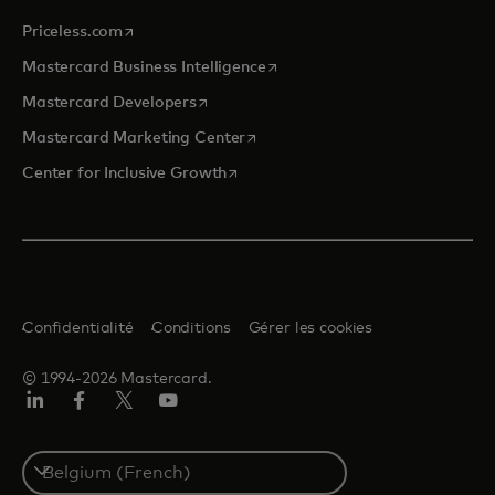
s’ouvre dans un nouvel onglet
Priceless.com
s’ouvre dans un nouvel onglet
Mastercard Business Intelligence
s’ouvre dans un nouvel onglet
Mastercard Developers
s’ouvre dans un nouvel onglet
Mastercard Marketing Center
s’ouvre dans un nouvel onglet
Center for Inclusive Growth
Confidentialité
Conditions
Gérer les cookies
© 1994-2026 Mastercard.
LinkedIn
Facebook
Twitter/X
YouTube
Select
a
country