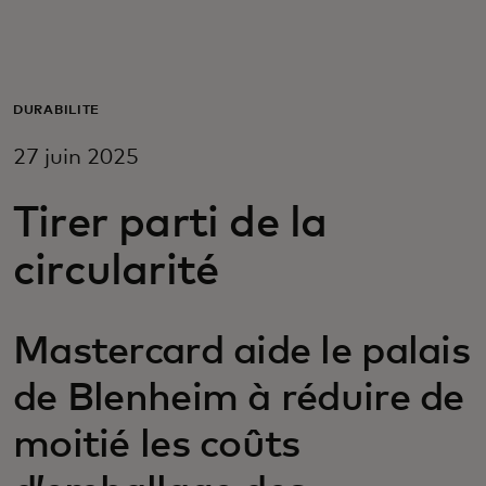
Pour vous
Pour les entreprises
DURABILITÉ
27 juin 2025
Pour le monde
Tirer parti de la
Pour les innovateurs
circularité
Actualités et tendances
Mastercard aide le palais
de Blenheim à réduire de
moitié les coûts