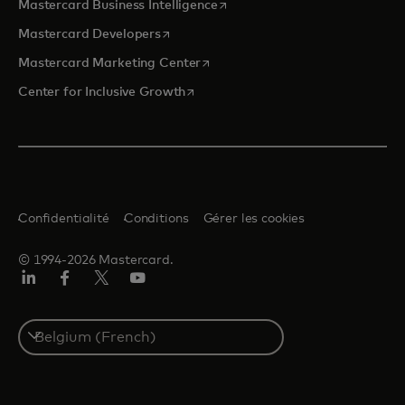
s’ouvre dans un nouvel onglet
Mastercard Business Intelligence
s’ouvre dans un nouvel onglet
Mastercard Developers
s’ouvre dans un nouvel onglet
Mastercard Marketing Center
s’ouvre dans un nouvel onglet
Center for Inclusive Growth
Confidentialité
Conditions
Gérer les cookies
© 1994-2026 Mastercard.
LinkedIn
Facebook
Twitter/X
YouTube
Select
a
country