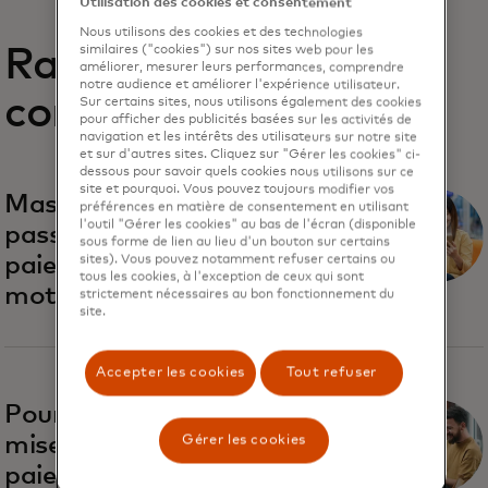
Utilisation des cookies et consentement
Nous utilisons des cookies et des technologies
Rapports
similaires ("cookies") sur nos sites web pour les
améliorer, mesurer leurs performances, comprendre
notre audience et améliorer l'expérience utilisateur.
connexes
Sur certains sites, nous utilisons également des cookies
pour afficher des publicités basées sur les activités de
navigation et les intérêts des utilisateurs sur notre site
et sur d'autres sites. Cliquez sur "Gérer les cookies" ci-
dessous pour savoir quels cookies nous utilisons sur ce
site et pourquoi. Vous pouvez toujours modifier vos
Mastercard réinvente le
préférences en matière de consentement en utilisant
l'outil "Gérer les cookies" au bas de l'écran (disponible
passage en caisse avec des
sous forme de lien au lieu d'un bouton sur certains
paiements sans numéro ni
sites). Vous pouvez notamment refuser certains ou
tous les cookies, à l'exception de ceux qui sont
mot de passe
strictement nécessaires au bon fonctionnement du
site.
Accepter les cookies
Tout refuser
Pourquoi les commerçants
misent gros sur des
Gérer les cookies
paiements plus rapides