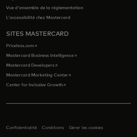
Vue d'ensemble de la réglementation
L'accessibilité chez Mastercard
SITES MASTERCARD
s’ouvre dans un nouvel onglet
Priceless.com
s’ouvre dans un nouvel onglet
Mastercard Business Intelligence
s’ouvre dans un nouvel onglet
Mastercard Developers
s’ouvre dans un nouvel onglet
Mastercard Marketing Center
s’ouvre dans un nouvel onglet
Center for Inclusive Growth
Confidentialité
Conditions
Gérer les cookies