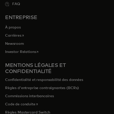
FAQ
ENTREPRISE
À propos
s’ouvre dans un nouvel onglet
Carrières
Newsroom
s’ouvre dans un nouvel onglet
Investor Relations
MENTIONS LÉGALES ET
CONFIDENTIALITÉ
Confidentialité et responsabilité des données
Règles d'entreprise contraignantes (BCRs)
Commissions interbancaires
s’ouvre dans un nouvel onglet
Code de conduite
Règles Mastercard Switch