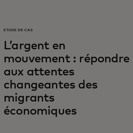
Pour vous
Pour les entreprises
ÉTUDE DE CAS
L’argent en
Pour le monde
mouvement : répondre
Pour les innovateurs
aux attentes
changeantes des
Actualités et tendances
migrants
économiques