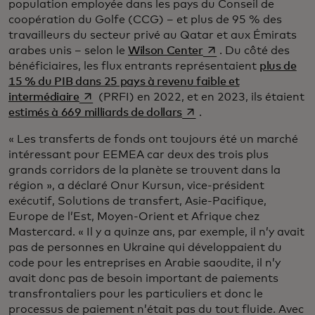
population employée dans les pays du Conseil de
coopération du Golfe (CCG) – et plus de 95 % des
travailleurs du secteur privé au Qatar et aux Émirats
s’ouvre dans un nouv
arabes unis – selon le
Wilson Center
. Du côté des
bénéficiaires, les flux entrants représentaient
plus de
15 % du PIB dans 25 pays à revenu faible et
s’ouvre dans un nouvel onglet
intermédiaire
(PRFI) en 2022, et en 2023, ils étaient
s’ouvre dans un nouvel o
estimés à 669 milliards de dollars
.
« Les transferts de fonds ont toujours été un marché
intéressant pour EEMEA car deux des trois plus
grands corridors de la planète se trouvent dans la
région », a déclaré Onur Kursun, vice-président
exécutif, Solutions de transfert, Asie-Pacifique,
Europe de l’Est, Moyen-Orient et Afrique chez
Mastercard. « Il y a quinze ans, par exemple, il n’y avait
pas de personnes en Ukraine qui développaient du
code pour les entreprises en Arabie saoudite, il n’y
avait donc pas de besoin important de paiements
transfrontaliers pour les particuliers et donc le
processus de paiement n’était pas du tout fluide. Avec