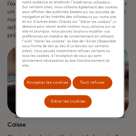
notre audience et améliorer l'expérience utilisateur.
l’expérience d’achat en magasin et fournir
Sur certains sites, nous utilisons également des cookies
un marketing personnalisé aux panneaux
pour afficher des publicités basées sur les activités de
navigation et les intérêts des utilisateurs sur notre site
numériques ou aux appareils des
et sur d'autres sites. Cliquez sur "Gérer les cookies" ci-
acheteurs en fonction de leur navigation
dessous pour savoir quels cookies nous utilisons sur ce
site et pourquoi. Vous pouvez toujours modifier vos
précise.
préférences en matière de consentement en utilisant
l'outil "Gérer les cookies" au bas de l'écran (disponible
sous forme de lien au lieu d'un bouton sur certains
sites). Vous pouvez notamment refuser certains ou
tous les cookies, à l'exception de ceux qui sont
strictement nécessaires au bon fonctionnement du
site.
Accepter les cookies
Tout refuser
Gérer les cookies
Caisse