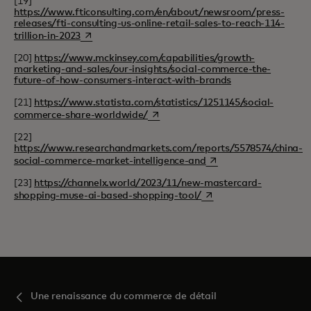
[19]
https://www.fticonsulting.com/en/about/newsroom/press-
releases/fti-consulting-us-online-retail-sales-to-reach-114-
s’ouvre dans un nouvel onglet
trillion-in-2023
[20]
https://www.mckinsey.com/capabilities/growth-
marketing-and-sales/our-insights/social-commerce-the-
future-of-how-consumers-interact-with-brands
[21]
https://www.statista.com/statistics/1251145/social-
s’ouvre dans un nouvel onglet
commerce-share-worldwide/
[22]
https://www.researchandmarkets.com/reports/5578574/china-
s’ouvre dans un nouvel 
social-commerce-market-intelligence-and
[23]
https://channelx.world/2023/11/new-mastercard-
s’ouvre dans un nouvel o
shopping-muse-ai-based-shopping-tool/
Une renaissance du commerce de détail