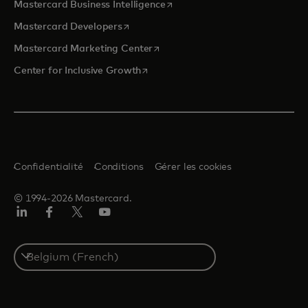
s’ouvre dans un nouvel onglet
Mastercard Business Intelligence
s’ouvre dans un nouvel onglet
Mastercard Developers
s’ouvre dans un nouvel onglet
Mastercard Marketing Center
s’ouvre dans un nouvel onglet
Center for Inclusive Growth
Confidentialité
Conditions
Gérer les cookies
© 1994-2026 Mastercard.
LinkedIn
Facebook
Twitter/X
YouTube
Select
a
country