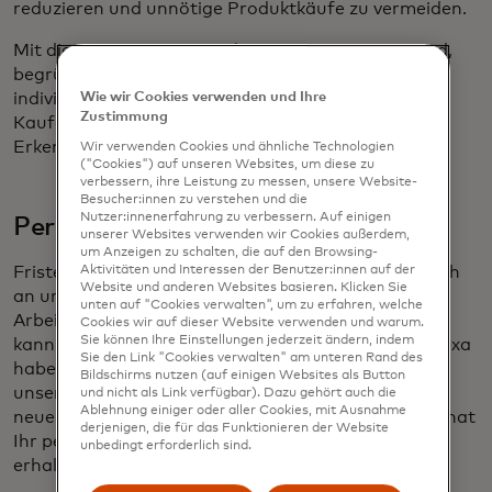
reduzieren und unnötige Produktkäufe zu vermeiden.
Mit diesem neuen Gerät, das in Asien getestet wird,
begrüßt die Schönheitsindustrie genauere und
Wie wir Cookies verwenden und Ihre
individuellere Produkte und fördert intelligentere
Zustimmung
Kaufentscheidungen, die auf wissenschaftlichen
Erkenntnissen und nicht auf Trends basieren.
Wir verwenden Cookies und ähnliche Technologien
("Cookies") auf unseren Websites, um diese zu
verbessern, ihre Leistung zu messen, unsere Website-
Besucher:innen zu verstehen und die
Nutzer:innenerfahrung zu verbessern. Auf einigen
Persönliche Assistenten für alle
unserer Websites verwenden wir Cookies außerdem,
um Anzeigen zu schalten, die auf den Browsing-
Aktivitäten und Interessen der Benutzer:innen auf der
Fristen und Termine haben eine einzigartige Art, sich
Website und anderen Websites basieren. Klicken Sie
an uns heranzuschleichen. Von Besprechungen am
unten auf "Cookies verwalten", um zu erfahren, welche
Arbeitsplatz bis hin zu persönlichen Erinnerungen
Cookies wir auf dieser Website verwenden und warum.
Sie können Ihre Einstellungen jederzeit ändern, indem
kann man leicht den Überblick verlieren. Siri und Alexa
Sie den Link "Cookies verwalten" am unteren Rand des
haben digitale Assistenten populär gemacht, die
Bildschirms nutzen (auf einigen Websites als Button
unsere täglichen Fragen zum Wetter oder zu den
und nicht als Link verfügbar). Dazu gehört auch die
Ablehnung einiger oder aller Cookies, mit Ausnahme
neuesten Nachrichten beantworten. Mit ChatGPT hat
derjenigen, die für das Funktionieren der Website
Ihr persönlicher Assistent jetzt eine Beförderung
unbedingt erforderlich sind.
erhalten.