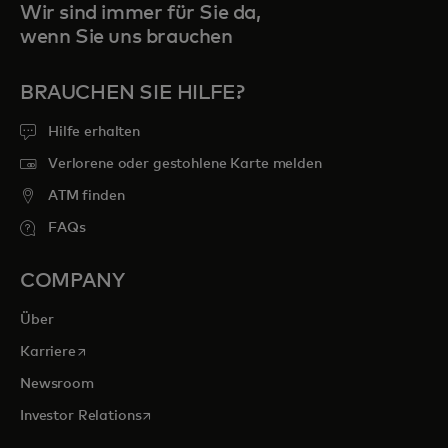
Wir sind immer für Sie da,
wenn Sie uns brauchen
BRAUCHEN SIE HILFE?
Hilfe erhalten
Verlorene oder gestohlene Karte melden
ATM finden
FAQs
COMPANY
Über
wird in einer neuen Registerkarte geöffnet
Karriere
Newsroom
wird in einer neuen Registerkarte geöffnet
Investor Relations