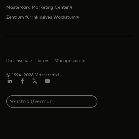
wird in einer neuen Registerkarte
Mastercard Marketing Center
wird in einer neuen Registerka
Zentrum für Inklusives Wachstum
Datenschutz
Terms
Manage cookies
© 1994–2026 Mastercard.
Linkedin
Facebook
Twitter/X
Youtube
Select
a
country