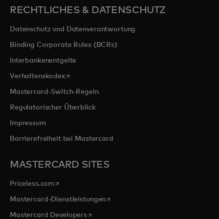
RECHTLICHES & DATENSCHUTZ
Datenschutz und Datenverantwortung
Binding Corporate Rules (BCRs)
Interbankenentgelte
wird in einer neuen Registerkarte geöffnet
Verhaltenskodex
Mastercard-Switch-Regeln
Regulatorischer Überblick
Impressum
Barrierefreiheit bei Mastercard
MASTERCARD SITES
wird in einer neuen Registerkarte geöffnet
Priceless.com
wird in einer neuen Registerkarte 
Mastercard-Dienstleistungen
wird in einer neuen Registerkarte geöff
Mastercard Developers