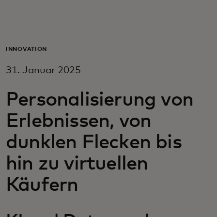
Für Sie
Für Unternehmen
INNOVATION
31. Januar 2025
Für die Welt
Personalisierung von
Für Innovatoren
Erlebnissen, von
dunklen Flecken bis
Neuigkeiten und Trends
hin zu virtuellen
Käufern