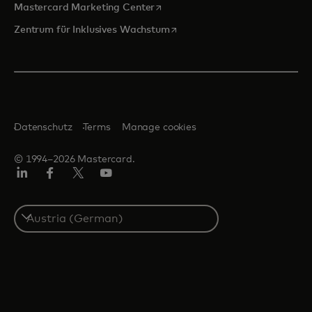
wird in einer neuen Registerkarte
Mastercard Marketing Center
wird in einer neuen Registerka
Zentrum für Inklusives Wachstum
Datenschutz
Terms
Manage cookies
© 1994–2026 Mastercard.
Linkedin
Facebook
Twitter/X
Youtube
Select
a
country