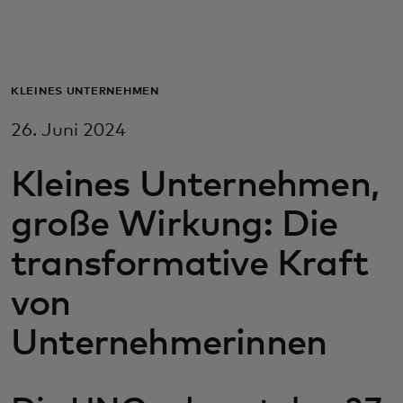
Für Sie
Für Unternehmen
KLEINES UNTERNEHMEN
26. Juni 2024
Für die Welt
Kleines Unternehmen,
Für Innovatoren
große Wirkung: Die
transformative Kraft
Neuigkeiten und Trends
von
Unternehmerinnen