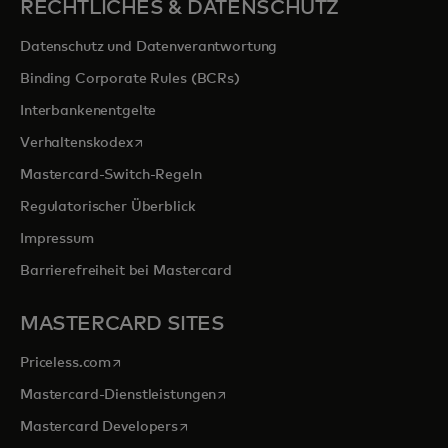
RECHTLICHES & DATENSCHUTZ
Datenschutz und Datenverantwortung
Binding Corporate Rules (BCRs)
Interbankenentgelte
wird in einer neuen Registerkarte geöffnet
Verhaltenskodex
Mastercard-Switch-Regeln
Regulatorischer Überblick
Impressum
Barrierefreiheit bei Mastercard
MASTERCARD SITES
wird in einer neuen Registerkarte geöffnet
Priceless.com
wird in einer neuen Registerkarte 
Mastercard-Dienstleistungen
wird in einer neuen Registerkarte geöff
Mastercard Developers