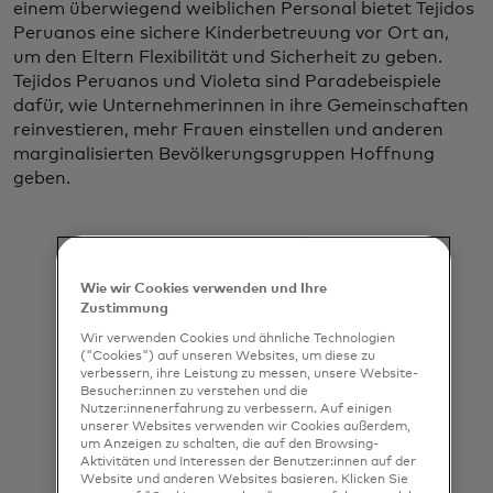
einem überwiegend weiblichen Personal bietet Tejidos
Peruanos eine sichere Kinderbetreuung vor Ort an,
um den Eltern Flexibilität und Sicherheit zu geben.
Tejidos Peruanos und Violeta sind Paradebeispiele
dafür, wie Unternehmerinnen in ihre Gemeinschaften
reinvestieren, mehr Frauen einstellen und anderen
marginalisierten Bevölkerungsgruppen Hoffnung
geben.
Wie wir Cookies verwenden und Ihre
Zustimmung
Wir verwenden Cookies und ähnliche Technologien
"Wir haben
("Cookies") auf unseren Websites, um diese zu
inzwischen
verbessern, ihre Leistung zu messen, unsere Website-
Besucher:innen zu verstehen und die
erkannt, dass
Nutzer:innenerfahrung zu verbessern. Auf einigen
unserer Websites verwenden wir Cookies außerdem,
wir, wenn wir
um Anzeigen zu schalten, die auf den Browsing-
Aktivitäten und Interessen der Benutzer:innen auf der
weitermachen
Website und anderen Websites basieren. Klicken Sie