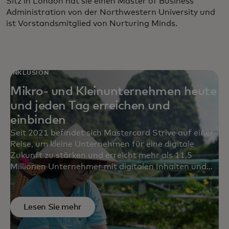
Sitz in London hat sie einen Master of Business
Administration von der Northwestern University und
ist Vorstandsmitglied von Nurturing Minds.
INKLUSION
Mikro- und Kleinunternehmen heute
und jeden Tag erreichen und
einbinden
Seit 2021 befindet sich Mastercard Strive auf einer
Reise, um kleine Unternehmen für eine digitale
Zukunft zu stärken und erreicht mehr als 11,5
Millionen Unternehmer mit digitalen Inhalten und
transformativen Lösungen in mehr als 15 Ländern.
Umfrageergebnisse von fünf Partnern zeigen die
Wirkung auf, die wir erzielen, um kleinen
Lesen Sie mehr
Unternehmen zu helfen, finanzielle
Widerstandsfähigkeit aufzubauen, Zeit und Geld zu