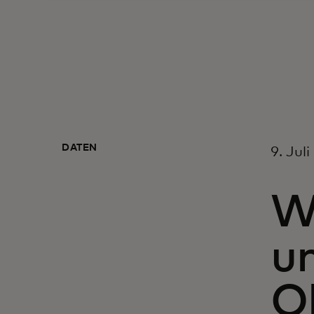
DATEN
9. Jul
Wi
u
O