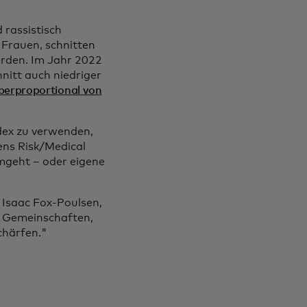
 rassistisch
Frauen, schnitten
rden. Im Jahr 2022
hnitt auch niedriger
berproportional von
dex zu verwenden,
ens Risk/Medical
umgeht – oder eigene
 Isaac Fox-Poulsen,
e Gemeinschaften,
chärfen."