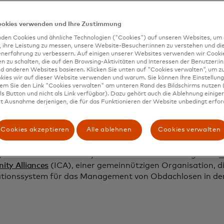
 wohnten auf Couchen oder besetzten verlassene Gebäude
che körperliche oder psychische Gesundheitsprobleme, und 
ookies verwenden und Ihre Zustimmung
ützung erhalten haben, landen aufgrund der steigenden 
den Cookies und ähnliche Technologien ("Cookies") auf unseren Websites, um 
etreuung und Transport wieder auf der Straße.
, ihre Leistung zu messen, unsere Website-Besucher:innen zu verstehen und di
enerfahrung zu verbessern. Auf einigen unserer Websites verwenden wir Cook
 Louis City Continuum of Care
ist ein System von mehr als 
 zu schalten, die auf den Browsing-Aktivitäten und Interessen der Benutzer:in
n Organisationen wie Gateway180, das Obdachlosendienst
d anderen Websites basieren. Klicken Sie unten auf "Cookies verwalten", um zu
kies wir auf dieser Website verwenden und warum. Sie können Ihre Einstellung
übersteigen die Wohnungsbedürftigen die verfügbaren Be
dem Sie den Link "Cookies verwalten" am unteren Rand des Bildschirms nutzen (
halte pro Monat werden an ein Wohnprogramm verwiese
s Button und nicht als Link verfügbar). Dazu gehört auch die Ablehnung einiger 
eitpunkt weitere 1.000 Familien auf der Warteliste stehen
t Ausnahme derjenigen, die für das Funktionieren der Website unbedingt erford
ormationen aus Umfragen, um diejenigen zu identifizieren 
meisten gefährdet sind.
Cookies akzeptieren
Alle ablehnen
Cookies verwalten
können uns helfen, das Beste für die Gemeinschaft zu tun"
, Leiterin für Datenanalyse und -berichterstattung beim
I
ty Alliances
(ICA), einer gemeinnützigen Organisation, d
tionssystem für das Management von Obdachlosen in der 
.