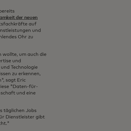
bereits
samkeit der neuen
tsfachkräfte auf
enstleistungen und
ühlendes Ohr zu
 wollte, um auch die
ertise und
 und Technologie
issen zu erkennen,
", sagt Eric
diese "Daten-für-
inschaft und eine
s täglichen Jobs
r Dienstleister gibt
cht."