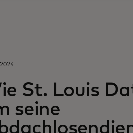
i 2024
e St. Louis Da
m seine
bdachlosendie