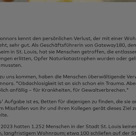
onnors kennt den persönlichen Verlust, der mit einer Woh
eht, sehr gut. Als Geschäftsführerin von Gateway180, de
heim in St. Louis, hat sie Menschen getroffen, die entlas
ungen erlitten, Opfer Naturkatastrophen wurden oder ge
 mussten.
e zu uns kommen, haben die Menschen überwältigende Ver
nnors. "Obdachlosigkeit ist an sich schon ein Trauma. Aber
lich anfällig – für Krankheiten, für Gewaltverbrechen."
' Aufgabe ist es, Betten für diejenigen zu finden, die sie
m Missfallen von ihr und ihren Kollegen gerät dieses Zie
ite.
 2023 hatten 1.252 Menschen in der Stadt St. Louis kein
m, langfristigem Wohnraum; etwa 100 schliefen auf der S