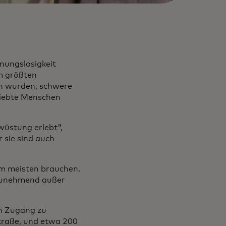
nungslosigkeit
m größten
sen wurden, schwere
liebte Menschen
wüstung erlebt",
 sie sind auch
 am meisten brauchen.
l zunehmend außer
en Zugang zu
traße, und etwa 200