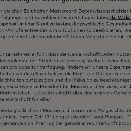
r gleichen Zeit halfen Mastercard-Datenwissenschaftler 
rfolgungs- und Sozialdiensten in St. Louis dabei,
die Wirk
esponse Unit der Stadt zu testen
, die psychische Gesundhei
911-Anrufe entsendet, um Situationen zu deeskalieren, Di
ge zu identifizieren oder bedürftigen Menschen ein mitf
 Unternehmen erfuhr, dass die Gemeinschaft Daten nutzen
osendienste der Stadt zu verbessern, stellte es seine Exp
cen pro bono zur Verfügung. "Indem wir unsere Expertise
 helfen wir dem Sozialsektor, die Kraft von Datenerkenntn
eichheiten aufzuzeigen und die Inklusion zu beschleunigen
er, Executive Vice President bei Mastercard Services, der 
tiativen leitet. "Letztlich schafft dies eine stärkere Geme
e Wirtschaft für alle."
eitete glücklich mit Mastercard zusammen. "Angesichts de
r nicht immer Zeit für Langzeitstudien", sagt Poepsel. "Fü
r jemanden an ihrer Tür, der gerade eine Unterkunft brau