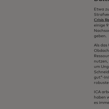
Etwa zu
Strafve
Crisis R
einige 
Nachsor
geben.
Als das
Obdachl
Ressour
nutzen,
um Ungl
Schneid
gut"-Ini
robuster
ICA arb
haben wi
es imme