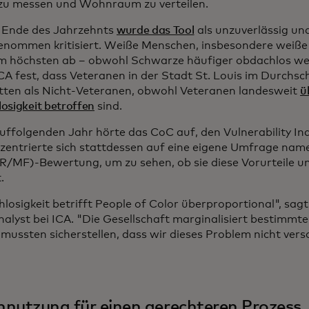
zu messen und Wohnraum zu verteilen.
 Ende des Jahrzehnts
wurde das Tool
als unzuverlässig und
enommen kritisiert. Weiße Menschen, insbesondere weiße 
m höchsten ab – obwohl Schwarze häufiger obdachlos we
ICA fest, dass Veteranen in der Stadt St. Louis im Durchsc
tten als Nicht-Veteranen, obwohl Veteranen landesweit
ü
osigkeit betroffen
sind.
uffolgenden Jahr hörte das CoC auf, den Vulnerability In
zentrierte sich stattdessen auf eine eigene Umfrage nam
 (R/MF)-Bewertung, um zu sehen, ob sie diese Vorurteile 
.
losigkeit betrifft People of Color überproportional", sagt
alyst bei ICA. "Die Gesellschaft marginalisiert bestimmt
 mussten sicherstellen, dass wir dieses Problem nicht vers
nutzung für einen gerechteren Prozess