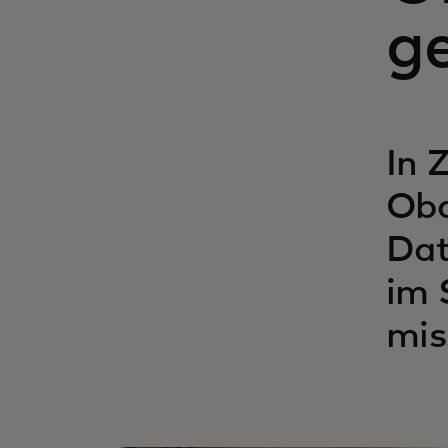
ge
In 
Obd
Dat
im 
mis