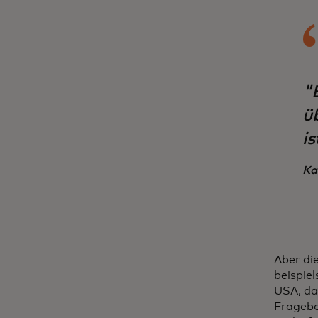
"
ü
is
Ka
Aber di
beispie
USA, das
Fragebo