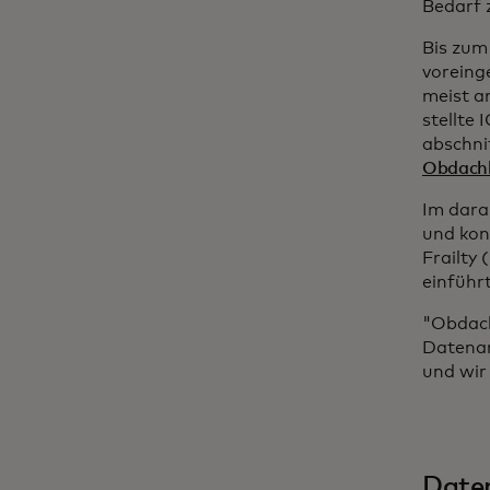
Bedarf 
Bis zum
voreing
meist a
stellte 
abschni
Obdachl
Im dara
und kon
Frailty
einführt
"Obdach
Datenan
und wir
Daten