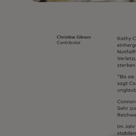
Christine Gibson
Kathy C
Contributor
einherg
Notfall
Verletz
sterben
"Bis si
sagt Co
unglaub
Connors
Sehr zu
Reichwe
Im Jahr
stabile