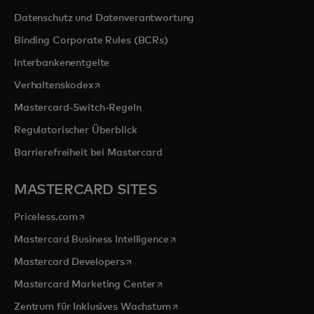
Datenschutz und Datenverantwortung
Binding Corporate Rules (BCRs)
Interbankenentgelte
wird in einer neuen Registerkarte geöffnet
Verhaltenskodex
Mastercard-Switch-Regeln
Regulatorischer Überblick
Barrierefreiheit bei Mastercard
MASTERCARD SITES
wird in einer neuen Registerkarte geöffnet
Priceless.com
wird in einer neuen Registerka
Mastercard Business Intelligence
wird in einer neuen Registerkarte geöff
Mastercard Developers
wird in einer neuen Registerkarte
Mastercard Marketing Center
wird in einer neuen Registerka
Zentrum für Inklusives Wachstum