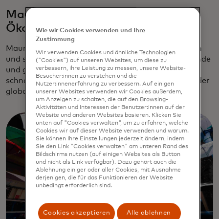
Mauritius setzt auf ein digitales
Ökosystem
Wie wir Cookies verwenden und Ihre
Zustimmung
Mauritius ist ein winziger Punkt im Indischen Ozean
Wir verwenden Cookies und ähnliche Technologien
und seit langem bekannt für seine tropischen Strände
("Cookies") auf unseren Websites, um diese zu
verbessern, ihre Leistung zu messen, unsere Website-
und gehobenen Hochzeitshotels. Jetzt will es die
Besucher:innen zu verstehen und die
schnelle Digitalisierung nutzen, um seinen Platz in der
Nutzer:innenerfahrung zu verbessern. Auf einigen
globalen Wirtschaft einzunehmen.
unserer Websites verwenden wir Cookies außerdem,
um Anzeigen zu schalten, die auf den Browsing-
Aktivitäten und Interessen der Benutzer:innen auf der
Website und anderen Websites basieren. Klicken Sie
unten auf "Cookies verwalten", um zu erfahren, welche
Cookies wir auf dieser Website verwenden und warum.
Sie können Ihre Einstellungen jederzeit ändern, indem
Sie den Link "Cookies verwalten" am unteren Rand des
Bildschirms nutzen (auf einigen Websites als Button
und nicht als Link verfügbar). Dazu gehört auch die
Ablehnung einiger oder aller Cookies, mit Ausnahme
derjenigen, die für das Funktionieren der Website
unbedingt erforderlich sind.
Cookies akzeptieren
Alle ablehnen