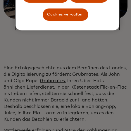
Cookies verwalten
Eine Erfolgsgeschichte aus dem Bemühen des Landes,
die Digitalisierung zu fördern: Grubmates. Als John
und Olga Popel
Grubmates
, ihren Uber-Eats-
ähnlichen Lieferdienst, in der Küstenstadt Flic-en-Flac
ins Leben riefen, stellten sie schnell fest, dass die
Kunden nicht immer Bargeld zur Hand hatten.
Deshalb beschlossen sie, eine lokale Banking-App,
Juice, in ihre Plattform zu integrieren, um es den
Kunden das Bezahlen zu erleichtern.
Mittlerweile erfolgen rund 60 % der Zahlungen an