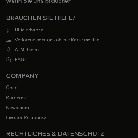
wenn Sie uns brauchen
BRAUCHEN SIE HILFE?
Hilfe erhalten
Verlorene oder gestohlene Karte melden
ATM finden
FAQs
COMPANY
Über
wird in einer neuen Registerkarte geöffnet
Karriere
Newsroom
wird in einer neuen Registerkarte geöffnet
Investor Relations
RECHTLICHES & DATENSCHUTZ