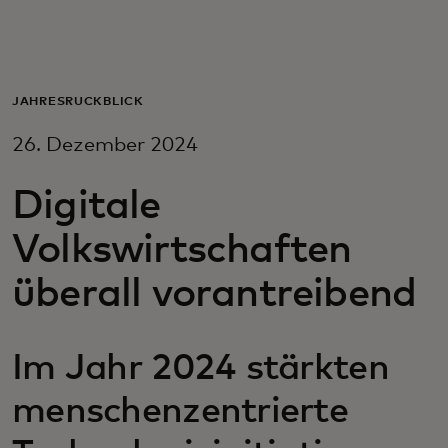
Für Sie
Für Unternehmen
JAHRESRÜCKBLICK
26. Dezember 2024
Für die Welt
Digitale
Für Innovatoren
Volkswirtschaften
überall vorantreibend
Neuigkeiten und Trends
Im Jahr 2024 stärkten
menschenzentrierte